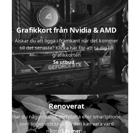
Grafikkort från Nvidia & AMD
Älskar du att ligga i framkant när det kommer
till det senaste? Klicka här för att ta dig till
grafikkorten
Se utbud
→
Renoverat
Har du någon dator, surfplatta eller smartphone
som ligger och skräpar, den kan vara värd
något!
Läs mer
→