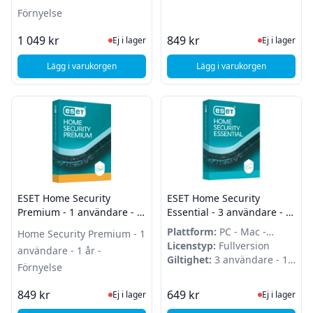
Förnyelse
Ej i lager, besök produktsidan för sena
Ej i lager
1 049 kr
849 kr
Ej i lager
Ej i lager
Lägg i varukorgen
Lägg i varukorgen
, ESET Home Security Premium - 4 användare - 1 år - Förnye
, ESET Home Security
ESET Home Security
ESET Home Security
Premium - 1 användare - 1
Essential - 3 användare - 1
år - Förnyelse
år - Förnyelse
Plattform:
PC - Mac -
Home Security Premium - 1
Android
Licenstyp:
Fullversion
användare - 1 år -
Giltighet:
3 användare - 1
Förnyelse
år
Ej i lager, besök produktsidan för sena
Ej i lager
849 kr
649 kr
Ej i lager
Ej i lager