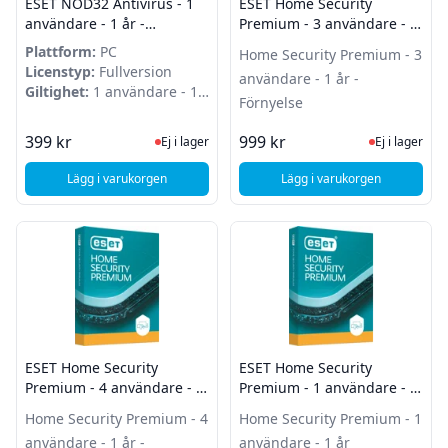
ESET NOD32 Antivirus - 1
ESET Home Security
användare - 1 år -
Premium - 3 användare - 1
Förnyelse
år - Förnyelse
Plattform:
PC
Home Security Premium - 3
Licenstyp:
Fullversion
användare - 1 år -
Giltighet:
1 användare - 1
Förnyelse
år
Ej i lager, besök produktsidan för sena
Ej i lager
399 kr
999 kr
Ej i lager
Ej i lager
Lägg i varukorgen
Lägg i varukorgen
, ESET NOD32 Antivirus - 1 användare - 1 år - Förnyelse
, ESET Home Security
ESET Home Security
ESET Home Security
Premium - 4 användare - 1
Premium - 1 användare - 1
år - Förnyelse
år
Home Security Premium - 4
Home Security Premium - 1
användare - 1 år -
användare - 1 år