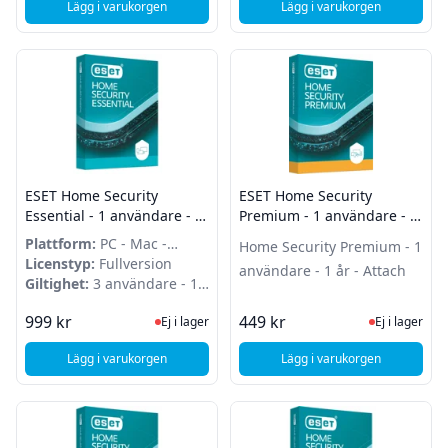
Lägg i varukorgen
Lägg i varukorgen
, ESET Home Security Essential - 1 användare - 1 år - Attach
, ESET Home Security 
ESET Home Security
ESET Home Security
Essential - 1 användare - 2
Premium - 1 användare - 1
år - Förnyelse
år - Attach
Plattform:
PC - Mac -
Home Security Premium - 1
Android
Licenstyp:
Fullversion
användare - 1 år - Attach
Giltighet:
3 användare - 1
år
Ej i lager, besök produktsidan för sena
Ej i lager
999 kr
449 kr
Ej i lager
Ej i lager
Lägg i varukorgen
Lägg i varukorgen
, ESET Home Security Essential - 1 användare - 2 år - Förnye
, ESET Home Security