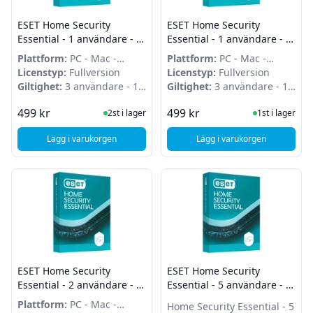
ESET Home Security
ESET Home Security
Essential - 1 användare - 1
Essential - 1 användare - 1
år
år - Förnyelse
Plattform:
PC - Mac -
Plattform:
PC - Mac -
Android
Licenstyp:
Fullversion
Android
Licenstyp:
Fullversion
Giltighet:
3 användare - 1
Giltighet:
3 användare - 1
år
år
I Lager
I Lager
499 kr
499 kr
2st i lager
1st i lager
Lägg i varukorgen
Lägg i varukorgen
, ESET Home Security Essential - 1 användare - 1 år
, ESET Home Security 
ESET Home Security
ESET Home Security
Essential - 2 användare - 1
Essential - 5 användare - 1
år - Attach
år
Plattform:
PC - Mac -
Home Security Essential - 5