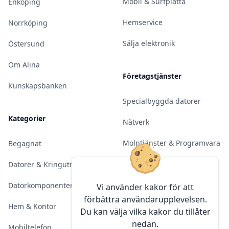
Mobil & Surfplatta
Enköping
Hemservice
Norrköping
Sälja elektronik
Östersund
Om Alina
Företagstjänster
Kunskapsbanken
Specialbyggda datorer
Kategorier
Nätverk
Molntjänster & Programvara
Begagnat
Server & Backup
Datorer & Kringutrustning
Kameraövervakning
Datorkomponenter
Vi använder kakor för att
förbättra användarupplevelsen.
Konferens & Public Display
Hem & Kontor
Du kan välja vilka kakor du tillåter
nedan.
Sälja elektronik
Mobiltelefon