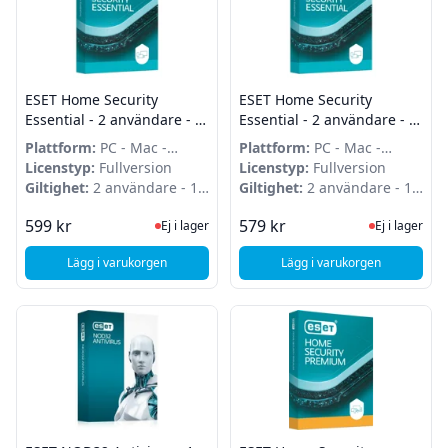
ESET Home Security
ESET Home Security
Essential - 2 användare - 1
Essential - 2 användare - 1
år - Förnyelse
år
Plattform:
PC - Mac -
Plattform:
PC - Mac -
Android
Licenstyp:
Fullversion
Android
Licenstyp:
Fullversion
Giltighet:
2 användare - 1
Giltighet:
2 användare - 1
år
år
Ej i lager, besök produktsidan för sena
Ej i lager
599 kr
579 kr
Ej i lager
Ej i lager
Lägg i varukorgen
Lägg i varukorgen
, ESET Home Security Essential - 2 användare - 1 år - Förnye
, ESET Home Security 