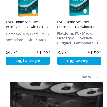
ESET Home Security
ESET Home Security
Premium - 2 användare - 1
Essential - 1 användare - 2
år - Attach
år - Attach
Plattform:
PC - Mac -
Home Security Premium - 2
Android
Licenstyp:
Fullversion
användare - 1 år - Attach
Giltighet:
1 användare - 1
år
Ej i lager, besök produktsidan för sena
Ej i lager
549 kr
799 kr
Ej i lager
Ej i lager
Lägg i varukorgen
Lägg i varukorgen
, ESET Home Security Premium - 2 användare - 1 år - Attach
, ESET Home Security 
Nästa
Sidfot