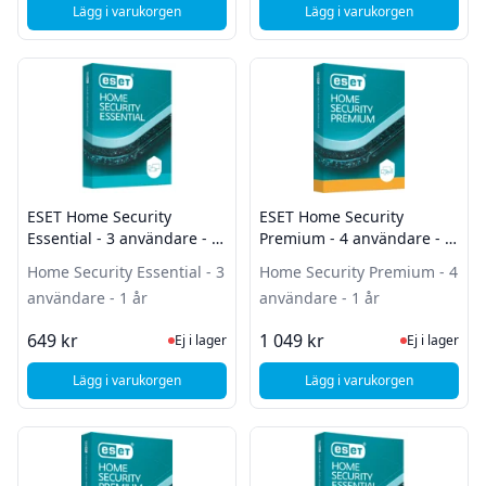
Lägg i varukorgen
Lägg i varukorgen
, ESET Home Security Premium - 1 användare - 1 år - Förnye
, ESET Home Security 
ESET Home Security
ESET Home Security
Essential - 3 användare - 1
Premium - 4 användare - 1
år
år
Home Security Essential - 3
Home Security Premium - 4
användare - 1 år
användare - 1 år
Ej i lager, besök produktsidan för sena
Ej i lager
649 kr
1 049 kr
Ej i lager
Ej i lager
Lägg i varukorgen
Lägg i varukorgen
, ESET Home Security Essential - 3 användare - 1 år
, ESET Home Security