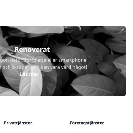
Renoverat
gon dator, surfplatta eller smartphone
r och skräpar, den kan vara värd något!
Läs mer
→
Privattjänster
Företagstjänster