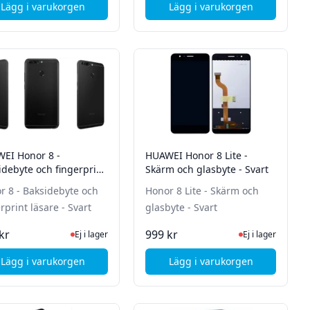
Lägg i varukorgen
Lägg i varukorgen
 Pro 2019 / P Smart Z - Batteribyte
, HUAWEI Honor 10 - Byte av laddkontakt (USB-C)
, HUAWEI Honor 7 - Ba
EI Honor 8 -
HUAWEI Honor 8 Lite -
idebyte och fingerprint
Skärm och glasbyte - Svart
läsare - Svart
r 8 - Baksidebyte och
Honor 8 Lite - Skärm och
fingerprint läsare - Svart
glasbyte - Svart
tsidan för senaste status
Ej i lager, besök produktsidan för senaste status
Ej i lager, besök p
kr
999 kr
Ej i lager
Ej i lager
Lägg i varukorgen
Lägg i varukorgen
 och displaybyte
, HUAWEI Honor 8 Lite
, HUAWEI Honor 8 - Baksidebyt