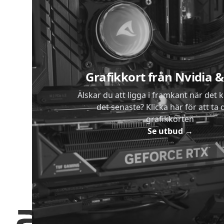
Sidfot
Grafikkort från Nvidia
Älskar du att ligga i framkant när det 
det senaste? Klicka här för att ta di
grafikkorten
Se utbud
→