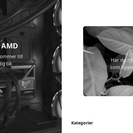
 & AMD
kommer till
Har du nå
g till
som ligge
Allmänt
Kategorier