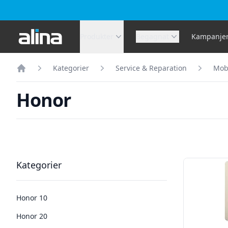
Alina.se
Produkter
Begagnat
Kampanje
Kategorier
Service & Reparation
Mobi
Hem
Honor
Filter
Produkter
Kategorier
Honor 10
Honor 20