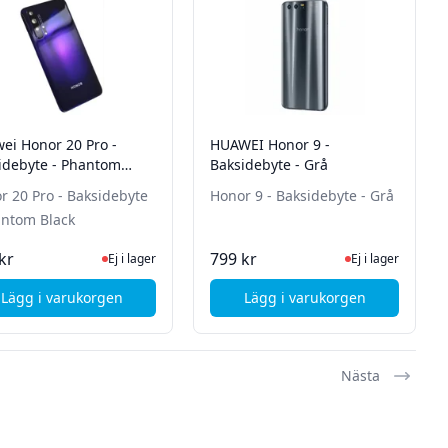
ei Honor 20 Pro -
HUAWEI Honor 9 -
idebyte - Phantom
Baksidebyte - Grå
k
r 20 Pro - Baksidebyte
Honor 9 - Baksidebyte - Grå
antom Black
tsidan för senaste status
Ej i lager, besök produktsidan för senaste status
Ej i lager, besök p
kr
799 kr
Ej i lager
Ej i lager
Lägg i varukorgen
Lägg i varukorgen
, Huawei Honor 20 Pro - Baksidebyte - Phantom Black
, HUAWEI Honor 7X - Skärm, Glas och batteribyte - Svart
, HUAWEI Honor 9 - B
Nästa