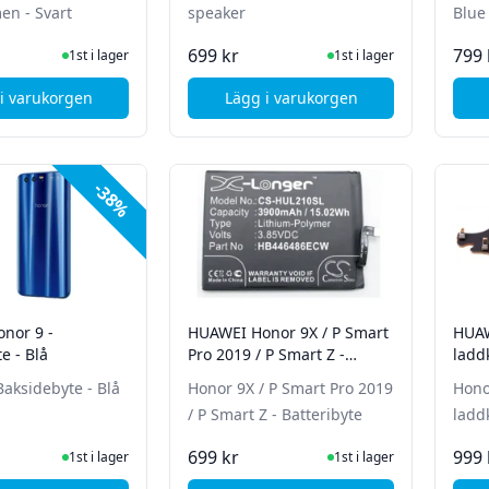
mellanramen - Svart
speaker
Blue
I Lager
I Lager
699 kr
799 
1st i lager
1st i lager
i varukorgen
Lägg i varukorgen
, HUAWEI Honor 8 - Byte av
, HUAWEI Honor 8 - Byte av mellanramen - Svart
-38%
nor 9 -
HUAWEI Honor 9X / P Smart
HUAW
e - Blå
Pro 2019 / P Smart Z -
ladd
Batteribyte
Baksidebyte - Blå
Honor 9X / P Smart Pro 2019
Hono
/ P Smart Z - Batteribyte
ladd
I Lager
I Lager
699 kr
999 
1st i lager
1st i lager