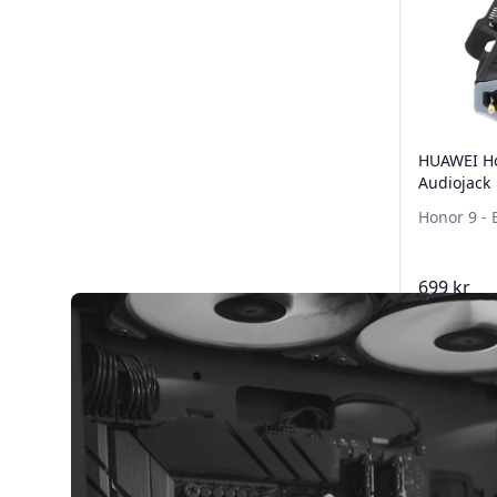
HUAWEI Ho
Audiojack
Honor 9 - 
699 kr
Lägg 