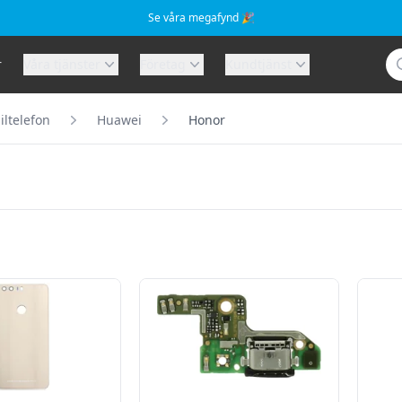
Se våra megafynd 🎉
Sö
r
Våra tjänster
Företag
Kundtjänst
ltelefon
Huawei
Honor