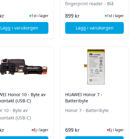
fingerprint reader - Blå
I Lager
I Lager
kr
899 kr
1st i lager
1st i lager
Lägg i varukorgen
Lägg i varukorgen
 loud speaker
, HUAWEI Honor 10 - Baksidebyte - Blue
, HUAWEI Honor 8 - Ba
EI Honor 10 - Byte av
HUAWEI Honor 7 -
kontakt (USB-C)
Batteribyte
r 10 - Byte av
Honor 7 - Batteribyte
kontakt (USB-C)
Ej i lager, besök produktsidan för senaste status
Ej i lager, besök p
kr
699 kr
Ej i lager
Ej i lager