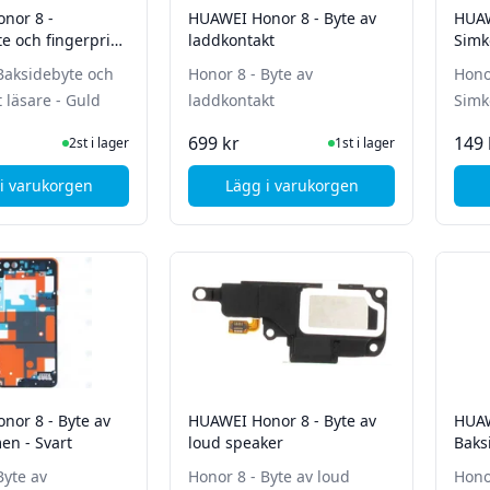
nor 8 -
HUAWEI Honor 8 - Byte av
HUAW
e och fingerprint
laddkontakt
Simko
uld
Baksidebyte och
Honor 8 - Byte av
Honor
t läsare - Guld
laddkontakt
Simko
I Lager
I Lager
699 kr
149 
2st i lager
1st i lager
i varukorgen
Lägg i varukorgen
, HUAWEI Honor 8 - Baksidebyte och fingerprint läsare - Guld
, HUAWEI Honor 8 - Byte av
nor 8 - Byte av
HUAWEI Honor 8 - Byte av
HUAW
mellanramen - Svart
loud speaker
Baks
Byte av
Honor 8 - Byte av loud
Hono