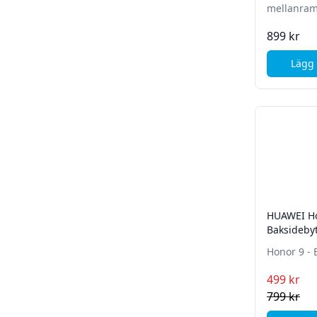
899 kr
Lägg 
HUAWEI Ho
Baksidebyt
Honor 9 - 
499 kr
799 kr