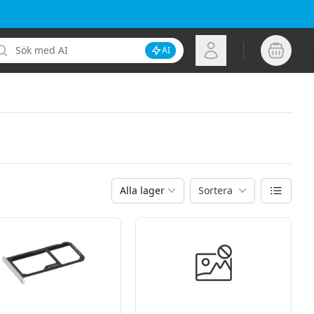
k
Logga in
AI
Inaktivera AI-sökning
Växla vy
Alla lager
Sortera