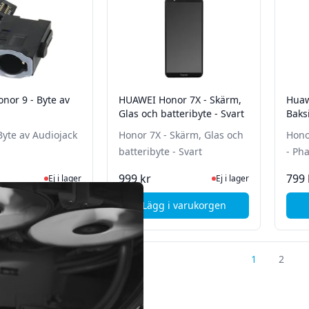
nor 9 - Byte av
HUAWEI Honor 7X - Skärm,
Huaw
Glas och batteribyte - Svart
Baks
Blac
Byte av Audiojack
Honor 7X - Skärm, Glas och
Hono
batteribyte - Svart
- Ph
Ej i lager, besök produktsidan för senaste status
Ej i lager, besök produk
999 kr
799 
Ej i lager
Ej i lager
i varukorgen
Lägg i varukorgen
, HUAWEI Honor 9 - Byte av Audiojack
1
2