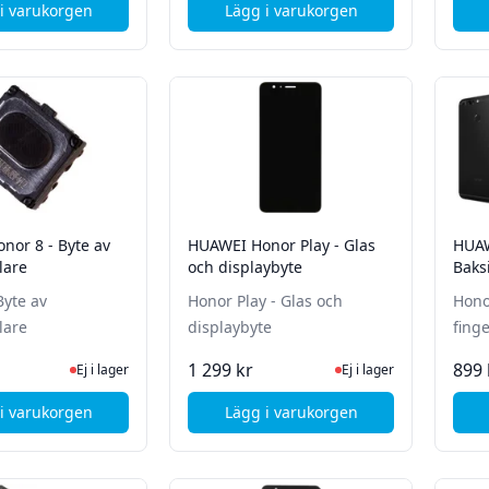
i varukorgen
Lägg i varukorgen
, HUAWEI Honor 9 - Baksidebyte - Blå
, HUAWEI Honor 9X / P Smart
nor 8 - Byte av
HUAWEI Honor Play - Glas
HUAW
lare
och displaybyte
Baks
Byte av
Honor Play - Glas och
Hono
lare
displaybyte
Ej i lager, besök produktsidan för senaste status
Ej i lager, besök produk
1 299 kr
899 
Ej i lager
Ej i lager
i varukorgen
Lägg i varukorgen
, HUAWEI Honor 8 - Byte av öronhögtalare
, HUAWEI Honor Play - Glas