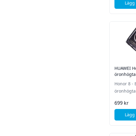
Lägg 
HUAWEI Ho
öronhögta
Honor 8 - 
öronhögta
699 kr
Lägg 