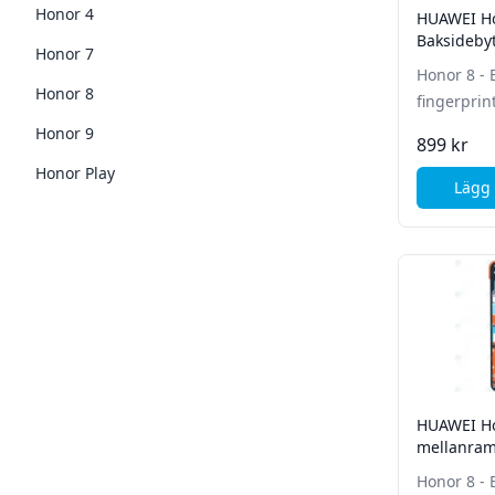
Honor 4
HUAWEI Ho
Baksidebyt
Honor 7
läsare - G
Honor 8 - 
Honor 8
fingerprin
Honor 9
899 kr
Honor Play
Lägg 
HUAWEI Ho
Honor 8 - 