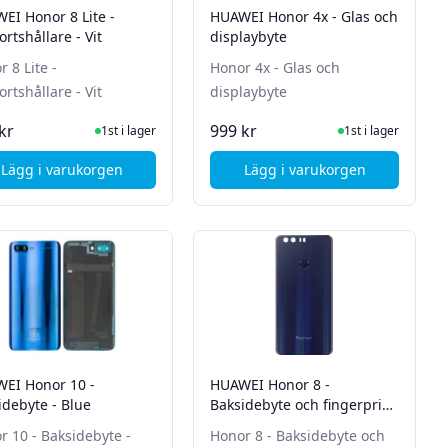
EI Honor 8 Lite -
HUAWEI Honor 4x - Glas och
rtshållare - Vit
displaybyte
 8 Lite -
Honor 4x - Glas och
rtshållare - Vit
displaybyte
I Lager
I Lager
kr
999 kr
1st i lager
1st i lager
Lägg i varukorgen
Lägg i varukorgen
 laddkontakt
, HUAWEI Honor 8 Lite - Simkortshållare - Vit
, HUAWEI Honor 4x - 
EI Honor 10 -
HUAWEI Honor 8 -
idebyte - Blue
Baksidebyte och fingerprint
reader - Blå
r 10 - Baksidebyte -
Honor 8 - Baksidebyte och