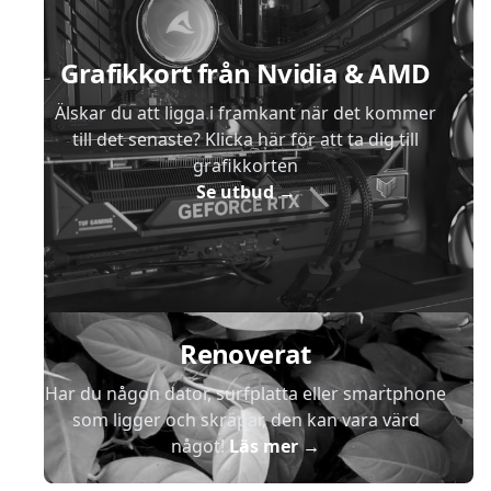
Grafikkort från Nvidia & AMD
Älskar du att ligga i framkant när det kommer
till det senaste? Klicka här för att ta dig till
grafikkorten
Se utbud
→
Renoverat
Har du någon dator, surfplatta eller smartphone
som ligger och skräpar, den kan vara värd
något!
Läs mer
→