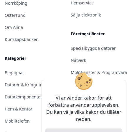
Hemservice
Norrköping
Sälja elektronik
Östersund
Om Alina
Företagstjänster
Kunskapsbanken
Specialbyggda datorer
Kategorier
Nätverk
Molntjänster & Programvara
Begagnat
Server & Backup
Datorer & Kringutrustning
Kameraövervakning
Datorkomponenter
Vi använder kakor för att
förbättra användarupplevelsen.
Konferens & Public Display
Hem & Kontor
Du kan välja vilka kakor du tillåter
nedan.
Sälja elektronik
Mobiltelefon