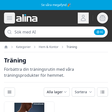
Se våra megafynd 🎉
Alina.se
Öppna meny
Logga in
Sök
AI
Inaktive
Kategorier
Hem & Kontor
Träning
Hem
Träning
Förbättra din träningsrutin med våra
träningsprodukter för hemmet.
Kategorier
Växla
Alla lager
Sortera
Filter
Produkter