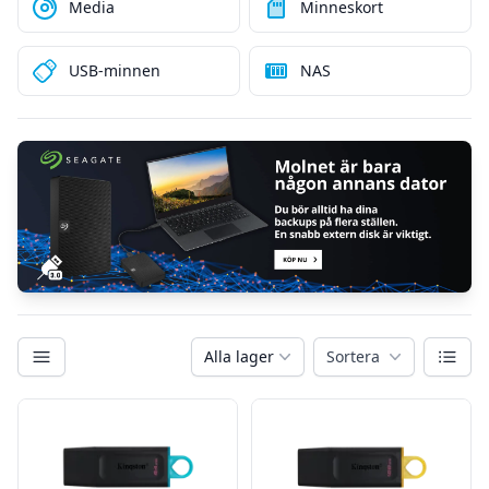
Media
Minneskort
USB-minnen
NAS
Kategorier
Växla
Alla lager
Sortera
Filter
Produkter