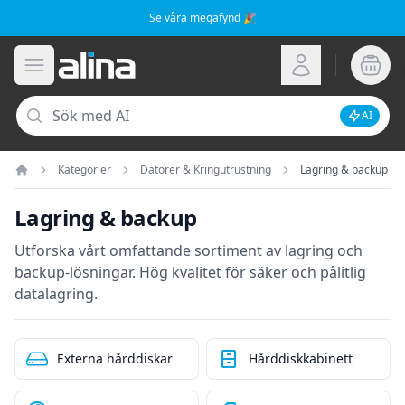
Se våra megafynd 🎉
Alina.se
Öppna meny
Logga in
Sök
AI
Inaktive
Kategorier
Datorer & Kringutrustning
Lagring & backup
Hem
Lagring & backup
Utforska vårt omfattande sortiment av lagring och
backup-lösningar. Hög kvalitet för säker och pålitlig
datalagring.
Externa hårddiskar
Hårddiskkabinett