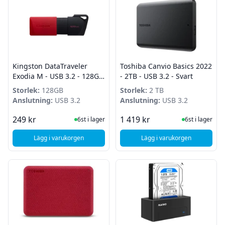
Kingston DataTraveler
Toshiba Canvio Basics 2022
Exodia M - USB 3.2 - 128GB
- 2TB - USB 3.2 - Svart
- Röd
Storlek:
128GB
Storlek:
2 TB
Anslutning:
USB 3.2
Anslutning:
USB 3.2
I Lager
I Lager
249 kr
1 419 kr
6st i lager
6st i lager
Lägg i varukorgen
Lägg i varukorgen
, Kingston DataTraveler Exodia M - USB 3.2 - 128GB - Röd
, Toshiba Canvio Basi