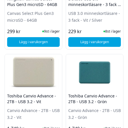
Plus Gen3 microSD - 64GB
minneskortläsare - 3 fack -
Vit / Silver
Canvas Select Plus Gen3
USB 3.0 minneskortläsare -
microSD - 64GB
3 fack - Vit / Silver
I Lager
I Lager
299 kr
229 kr
9st i lager
8st i lager
Lägg i varukorgen
Lägg i varukorgen
, Kingston Canvas Select Plus Gen3 microSD - 64GB
, Deltaco USB 3.0 minn
Toshiba Canvio Advance -
Toshiba Canvio Advance -
2TB - USB 3.2 - Vit
2TB - USB 3.2 - Grön
Canvio Advance - 2TB - USB
Canvio Advance - 2TB - USB
3.2 - Vit
3.2 - Grön