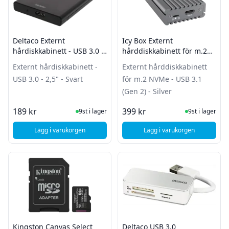
Deltaco Externt
Icy Box Externt
hårdiskkabinett - USB 3.0 -
hårddiskkabinett för m.2
2,5" - Svart
NVMe - USB 3.1 (Gen 2) -
Externt hårdiskkabinett -
Externt hårddiskkabinett
Silver
USB 3.0 - 2,5" - Svart
för m.2 NVMe - USB 3.1
(Gen 2) - Silver
I Lager
I Lager
189 kr
399 kr
9st i lager
9st i lager
Lägg i varukorgen
Lägg i varukorgen
, Deltaco Externt hårdiskkabinett - USB 3.0 - 2,5" - Svart
, Icy Box Externt hår
Kingston Canvas Select
Deltaco USB 3.0