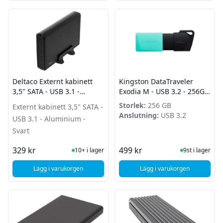
Deltaco Externt kabinett
Kingston DataTraveler
3,5" SATA - USB 3.1 -
Exodia M - USB 3.2 - 256GB
Aluminium - Svart
- Turkos
Storlek:
256 GB
Externt kabinett 3,5" SATA -
Anslutning:
USB 3.2
USB 3.1 - Aluminium -
Svart
I Lager
I Lager
329 kr
499 kr
10+ i lager
9st i lager
Lägg i varukorgen
Lägg i varukorgen
, Deltaco Externt kabinett 3,5" SATA - USB 3.1 - Aluminium - 
, Kingston DataTrave