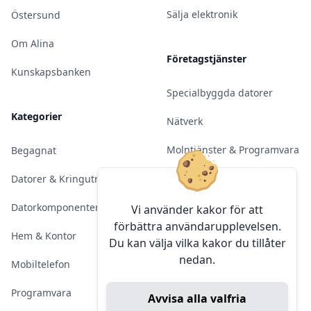
Sälja elektronik
Östersund
Om Alina
Företagstjänster
Kunskapsbanken
Specialbyggda datorer
Kategorier
Nätverk
Molntjänster & Programvara
Begagnat
Server & Backup
Datorer & Kringutrustning
Kameraövervakning
Datorkomponenter
Vi använder kakor för att
förbättra användarupplevelsen.
Konferens & Public Display
Hem & Kontor
Du kan välja vilka kakor du tillåter
nedan.
Sälja elektronik
Mobiltelefon
Programvara
Avvisa alla valfria