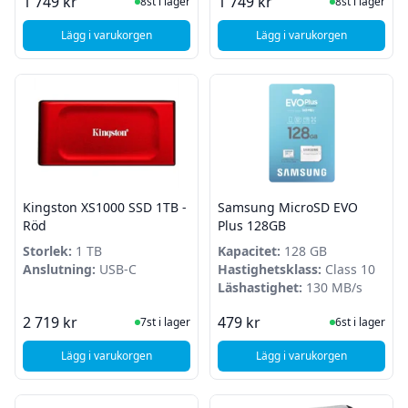
I Lager
I Lager
1 749 kr
1 749 kr
8st i lager
8st i lager
Lägg i varukorgen
Lägg i varukorgen
, Toshiba Canvio Advance - 2TB - USB 3.2 - Vit
, Toshiba Canvio Adva
Kingston XS1000 SSD 1TB -
Samsung MicroSD EVO
Röd
Plus 128GB
Storlek:
1 TB
Kapacitet:
128 GB
Anslutning:
USB-C
Hastighetsklass:
Class 10
Läshastighet:
130 MB/s
I Lager
I Lager
2 719 kr
479 kr
7st i lager
6st i lager
Lägg i varukorgen
Lägg i varukorgen
, Kingston XS1000 SSD 1TB - Röd
, Samsung MicroSD 