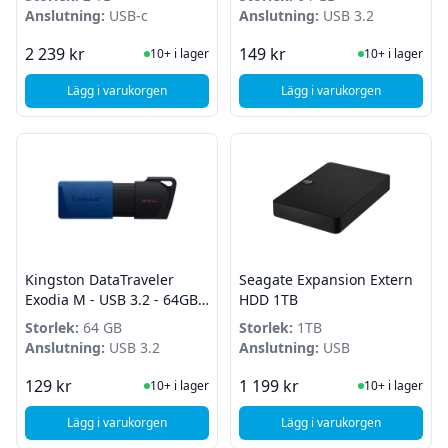
Anslutning:
USB-c
Anslutning:
USB 3.2
I Lager
I Lager
2 239 kr
149 kr
10+ i lager
10+ i lager
Lägg i varukorgen
Lägg i varukorgen
, Kingston XS2000 bärbar SSD - USB 3.2 / USB-C - 2TB
, Kingston DataTrave
Kingston DataTraveler
Seagate Expansion Extern
Exodia M - USB 3.2 - 64GB -
HDD 1TB
Blå
Storlek:
64 GB
Storlek:
1TB
Anslutning:
USB 3.2
Anslutning:
USB
I Lager
I Lager
129 kr
1 199 kr
10+ i lager
10+ i lager
Lägg i varukorgen
Lägg i varukorgen
, Seagate Expansion
, Kingston DataTraveler Exodia M - USB 3.2 - 64GB - Blå