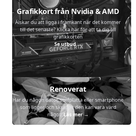
Grafikkort från Nvidia & AMD
Älskar du att ligga i framkant när det kommer
till det senaste? Klicka här för att ta dig till
grafikkorten
Se utbud
→
Renoverat
Har du någon dator, surfplatta eller smartphone
som ligger och skräpar, den kan vara värd
något!
Läs mer
→