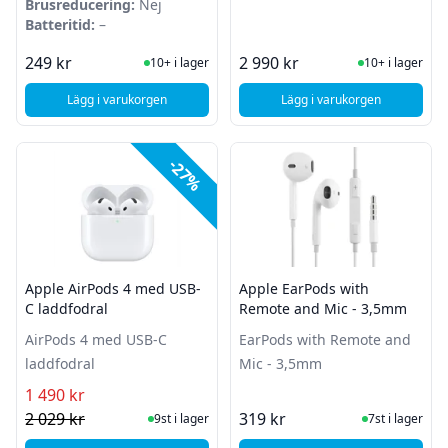
Brusreducering:
Nej
Batteritid:
–
I Lager
I Lager
249 kr
2 990 kr
10+ i lager
10+ i lager
Lägg i varukorgen
Lägg i varukorgen
, Samsung AKG - Headset - USB-C - Vit
, Apple AirPods Pro 3
-27%
Apple AirPods 4 med USB-
Apple EarPods with
C laddfodral
Remote and Mic - 3,5mm
AirPods 4 med USB-C
EarPods with Remote and
laddfodral
Mic - 3,5mm
1 490 kr
I Lager
I Lager
2 029 kr
319 kr
9st i lager
7st i lager