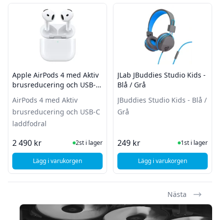
Apple AirPods 4 med Aktiv
JLab JBuddies Studio Kids -
brusreducering och USB-C
Blå / Grå
laddfodral
AirPods 4 med Aktiv
JBuddies Studio Kids - Blå /
brusreducering och USB-C
Grå
laddfodral
I Lager
I Lager
2 490 kr
249 kr
2st i lager
1st i lager
Lägg i varukorgen
Lägg i varukorgen
, Apple AirPods 4 med Aktiv brusreducering och USB-C ladd
, JLab JBuddies Studio
Nästa