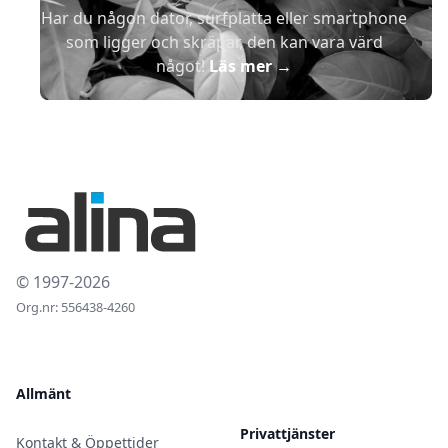
Har du någon dator, surfplatta eller smartphone
som ligger och skräpar, den kan vara värd
något!
Läs mer
→
© 1997-2026
Org.nr: 556438-4260
Allmänt
Privattjänster
Kontakt & Öppettider