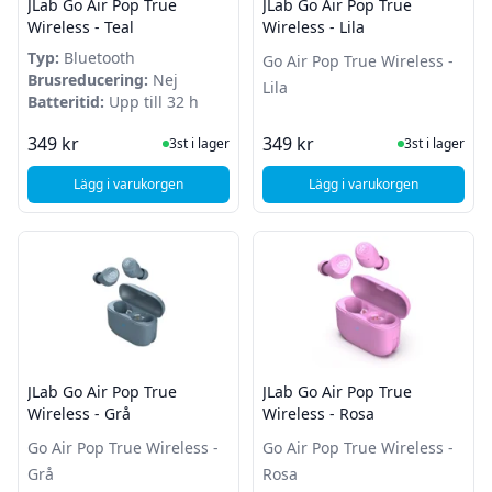
JLab Go Air Pop True
JLab Go Air Pop True
Wireless - Teal
Wireless - Lila
Typ:
Bluetooth
Go Air Pop True Wireless -
Brusreducering:
Nej
Lila
Batteritid:
Upp till 32 h
I Lager
I Lager
349 kr
349 kr
3st i lager
3st i lager
Lägg i varukorgen
Lägg i varukorgen
, JLab Go Air Pop True Wireless - Teal
, JLab Go Air Pop True
JLab Go Air Pop True
JLab Go Air Pop True
Wireless - Grå
Wireless - Rosa
Go Air Pop True Wireless -
Go Air Pop True Wireless -
Grå
Rosa