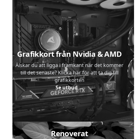
Sidfot
Grafikkort från Nvidia & AMD
Älskar du att ligga i framkant när det kommer
till det senaste? Klicka här för att ta dig till
grafikkorten
Se utbud
→
Renoverat