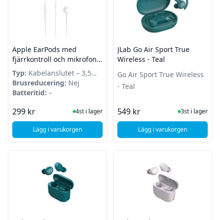
Apple EarPods med
JLab Go Air Sport True
fjärrkontroll och mikrofon -
Wireless - Teal
3,5mm
Typ:
Kabelanslutet – 3,5
Go Air Sport True Wireless
mm
Brusreducering:
Nej
- Teal
Batteritid:
–
I Lager
I Lager
299 kr
549 kr
4st i lager
3st i lager
Lägg i varukorgen
Lägg i varukorgen
, Apple EarPods med fjärrkontroll och mikrofon - 3,5mm
, JLab Go Air Sport Tr