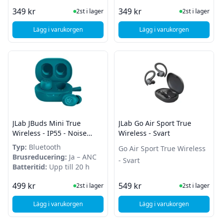
I Lager
I Lager
349 kr
349 kr
2st i lager
2st i lager
Lägg i varukorgen
Lägg i varukorgen
, JLab Go Air Pop True Wireless - Grå
, JLab Go Air Pop Tru
JLab JBuds Mini True
JLab Go Air Sport True
Wireless - IP55 - Noise
Wireless - Svart
Cancelling - Teal
Typ:
Bluetooth
Go Air Sport True Wireless
Brusreducering:
Ja – ANC
- Svart
Batteritid:
Upp till 20 h
I Lager
I Lager
499 kr
549 kr
2st i lager
2st i lager
Lägg i varukorgen
Lägg i varukorgen
, JLab JBuds Mini True Wireless - IP55 - Noise Cancelling - Te
, JLab Go Air Sport Tr