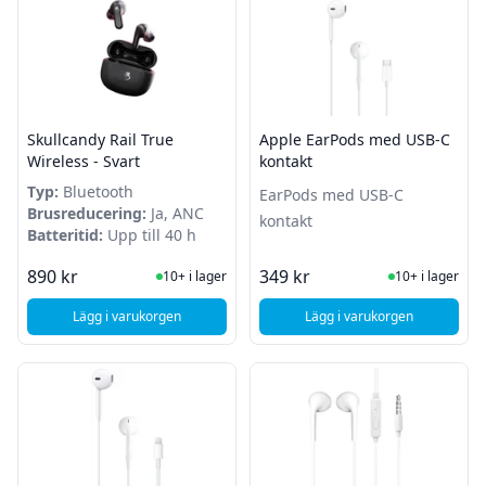
Skullcandy Rail True
Apple EarPods med USB-C
Wireless - Svart
kontakt
Typ:
Bluetooth
EarPods med USB-C
Brusreducering:
Ja, ANC
kontakt
Batteritid:
Upp till 40 h
I Lager
I Lager
890 kr
349 kr
10+ i lager
10+ i lager
Lägg i varukorgen
Lägg i varukorgen
, Skullcandy Rail True Wireless - Svart
, Apple EarPods med