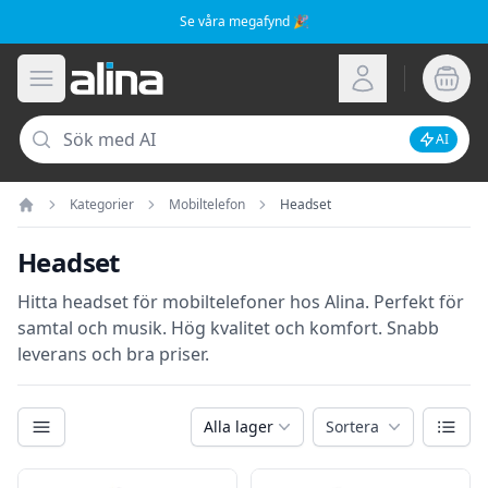
Se våra megafynd 🎉
Alina.se
Öppna meny
Logga in
Sök
AI
Inaktive
Kategorier
Mobiltelefon
Headset
Hem
Headset
Hitta headset för mobiltelefoner hos Alina. Perfekt för
samtal och musik. Hög kvalitet och komfort. Snabb
leverans och bra priser.
Kategorier
Växla
Alla lager
Sortera
Filter
Produkter