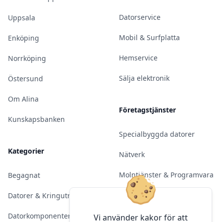
Datorservice
Uppsala
Mobil & Surfplatta
Enköping
Hemservice
Norrköping
Sälja elektronik
Östersund
Om Alina
Företagstjänster
Kunskapsbanken
Specialbyggda datorer
Kategorier
Nätverk
Molntjänster & Programvara
Begagnat
Server & Backup
Datorer & Kringutrustning
Kameraövervakning
Datorkomponenter
Vi använder kakor för att