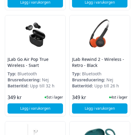
Lägg i varukorgen
Lägg i varukorgen
, Apple AirPods 4 med USB-C laddfodral
, Apple EarPods wit
JLab Go Air Pop True
JLab Rewind 2 - Wireless -
Wireless - Svart
Retro - Black
Typ:
Bluetooth
Typ:
Bluetooth
Brusreducering:
Nej
Brusreducering:
Nej
Batteritid:
Upp till 32 h
Batteritid:
Upp till 26 h
I Lager
I Lager
349 kr
349 kr
5st i lager
4st i lager
Lägg i varukorgen
Lägg i varukorgen
, JLab Go Air Pop True Wireless - Svart
, JLab Rewind 2 - Wire