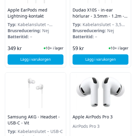
Apple EarPods med
Dudao X10S - in-ear
Lightning-kontakt
hörlurar - 3.5mm - 1.2m -
Vit
Typ:
Kabelanslutet –
Typ:
Kabelanslutet – 3,5
Lightning
Brusreducering:
Nej
mm
Brusreducering:
Nej
Batteritid:
–
Batteritid:
–
I Lager
I Lager
349 kr
59 kr
10+ i lager
10+ i lager
Lägg i varukorgen
Lägg i varukorgen
, Apple EarPods med Lightning-kontakt
, Dudao X10S - in-ear
Samsung AKG - Headset -
Apple AirPods Pro 3
USB-C - Vit
AirPods Pro 3
Typ:
Kabelanslutet – USB-C