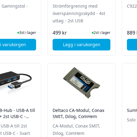
4st uttag - 2st USB
3 Gamingstol -
Strömförgrening med
C922
överspänningsskydd - 4st
uttag - 2st USB
I Lager
I Lager
499 kr
889 
3st i lager
2st i lager
i varukorgen
Lägg i varukorgen
, Svive Lynx Tier 3 Gamingstol - Svart
, Belkin Strömförgrening m
B-Hub - USB-A till
Deltaco CA-Modul, Conax
SumU
+ 2st USB-C -
SMIT, Dilog, ComHem
Solo
USB-A till 2st
CA-Modul, Conax SMIT,
t USB-C - Svart
Dilog, ComHem