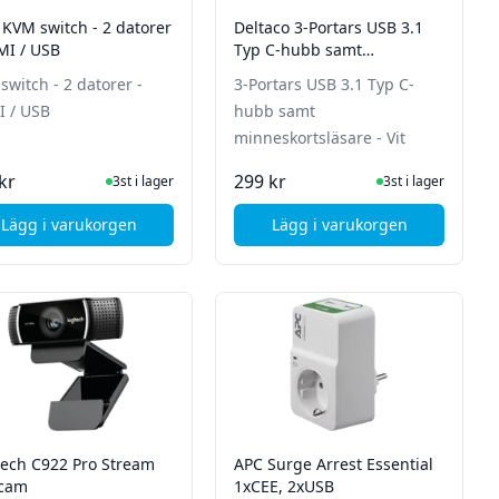
 KVM switch - 2 datorer
Deltaco 3-Portars USB 3.1
MI / USB
Typ C-hubb samt
minneskortsläsare - Vit
switch - 2 datorer -
3-Portars USB 3.1 Typ C-
 / USB
hubb samt
minneskortsläsare - Vit
I Lager
I Lager
kr
299 kr
3st i lager
3st i lager
Lägg i varukorgen
Lägg i varukorgen
080p 1920x1080 2MP, built-in mic, 2 m cable
, Aten KVM switch - 2 datorer - HDMI / USB
, Deltaco 3-Portars U
tech C922 Pro Stream
APC Surge Arrest Essential
cam
1xCEE, 2xUSB