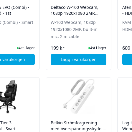
 EVO (Combi) -
Deltaco W-100 Webcam,
Aten
 - 1st
1080p 1920x1080 2MP,
- HD
built-in mic, 2 m cable
 (Combi) - Smart
W-100 Webcam, 1080p
KVM 
1920x1080 2MP, built-in
HDMI
mic, 2 m cable
I Lager
I Lager
199 kr
609 
4st i lager
4st i lager
i varukorgen
Lägg i varukorgen
, ACS ACOS5 EVO (Combi) - Smart Card - 1st
, Deltaco W-100 Webcam, 1
 Tier 3
Belkin Strömförgrening
Logi
 - Svart
med överspänningsskydd -
Web