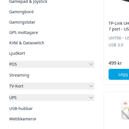
Gamepad & Joystick
Gamingbord
Gamingstolar
TP-Link U
7 port - U
GPS mottagare
UH700 - US
KVM & Dataswitch
USB 3.0
Ljudkort
499 kr
POS
Lägg 
Streaming
TV-Kort
UPS
USB-hubbar
Webbkameror