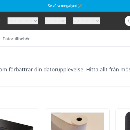
Se våra megafynd 🎉
Sö
r
Våra tjänster
Företag
Kundtjänst
Datortillbehör
om förbättrar din datorupplevelse. Hitta allt från 