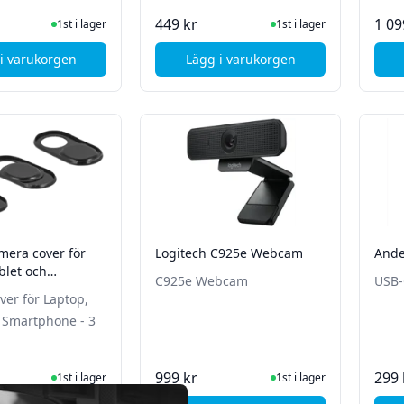
I Lager
I Lager
449 kr
1 09
1st i lager
1st i lager
i varukorgen
Lägg i varukorgen
, Icy Box USB-Hub - USB-A till 2st USB-A + 2st USB-C - Svart
, Deltaco CA-Modul, Conax
mera cover för
Logitech C925e Webcam
Ande
blet och
C925e Webcam
USB-
e - 3 pack
er för Laptop,
 Smartphone - 3
I Lager
I Lager
999 kr
299 
1st i lager
1st i lager