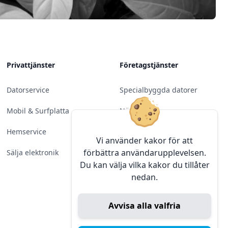
Privattjänster
Företagstjänster
Datorservice
Specialbyggda datorer
Mobil & Surfplatta
Nätverk
Hemservice
Molntjänster &
Vi använder kakor för att
Programvara
förbättra användarupplevelsen.
Sälja elektronik
Du kan välja vilka kakor du tillåter
Server & Backup
nedan.
Kameraövervakning
Avvisa alla valfria
Konferens & Public Display
Sälja elektronik