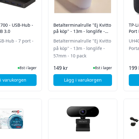
H700 - USB-Hub -
Betalterminalrulle "Ej Kvitto
TP-L
SB 3.0
på köp" - 13m - longlife -
Port
57mm - 10 pack
B-Hub - 7 port -
Betalterminalrulle "Ej Kvitto
UH40
på köp" - 13m - longlife -
Port
57mm - 10 pack
I Lager
I Lager
149 kr
199 
8st i lager
8st i lager
i varukorgen
Lägg i varukorgen
, TP-Link UH700 - USB-Hub - 7 port - USB 3.0
, Betalterminalrulle "Ej Kvi