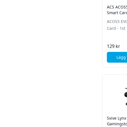
ACS ACOS5
Smart Card
ACOS5 EVO
Card - 1st
129 kr
Lägg 
Svive Lynx
Gamingstol