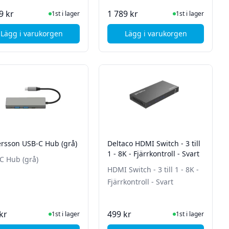
I Lager
I Lager
9 kr
1 789 kr
1st i lager
1st i lager
Lägg i varukorgen
Lägg i varukorgen
 SMIT, Dilog, ComHem
, SumUp Solo Kortläsare
, Newland 2D CMOS W
rsson USB-C Hub (grå)
Deltaco HDMI Switch - 3 till
1 - 8K - Fjärrkontroll - Svart
C Hub (grå)
HDMI Switch - 3 till 1 - 8K -
Fjärrkontroll - Svart
I Lager
I Lager
kr
499 kr
1st i lager
1st i lager