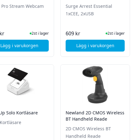
 Pro Stream Webcam
Surge Arrest Essential
1xCEE, 2xUSB
I Lager
I Lager
kr
609 kr
2st i lager
2st i lager
Lägg i varukorgen
Lägg i varukorgen
ed överspänningsskydd - 4st uttag - 2st USB
, Logitech C922 Pro Stream Webcam
, APC Surge Arrest Es
p Solo Kortläsare
Newland 2D CMOS Wireless
BT Handheld Reade
 Kortläsare
2D CMOS Wireless BT
Handheld Reade