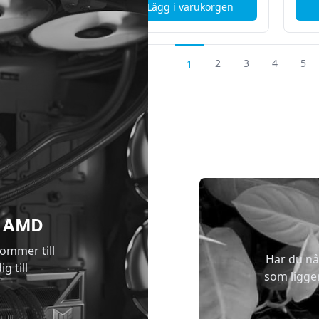
i varukorgen
Lägg i varukorgen
, DeLock Kamera cover för Laptop, Tablet och Smartphone - 3 p
, Logitech C925e Webcam
2
3
4
5
1
 & AMD
kommer till
Har du nå
g till
som ligge