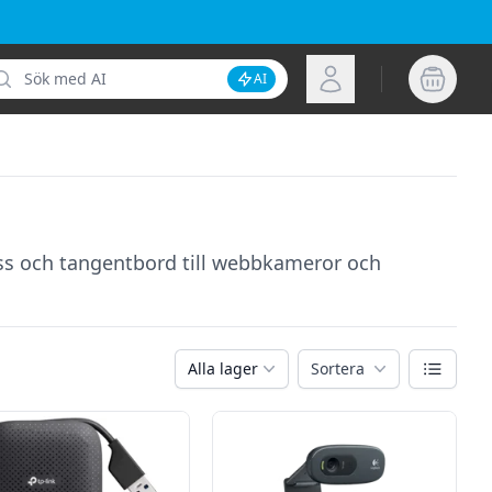
k
Logga in
AI
Inaktivera AI-sökning
möss och tangentbord till webbkameror och
Växla vy
Alla lager
Sortera