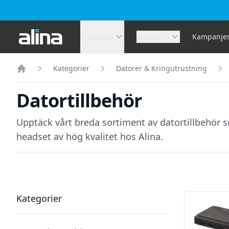
Alina.se
Produkter
Begagnat
Kampanje
Kategorier
Datorer & Kringutrustning
Hem
Datortillbehör
Upptäck vårt breda sortiment av datortillbehör s
headset av hög kvalitet hos Alina.
Filter
Produkter
Kategorier