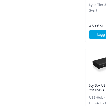
Lynx Tier 
Svart
3 699 kr
Lägg 
Icy Box US
2st USB-A 
Svart
USB-Hub - 
USB-A + 2s