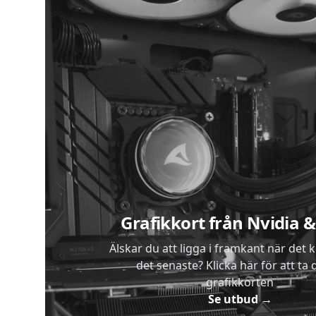
Lägg 
Sidfot
Grafikkort från Nvidia
Älskar du att ligga i framkant när det 
det senaste? Klicka här för att ta di
grafikkorten
Se utbud
→