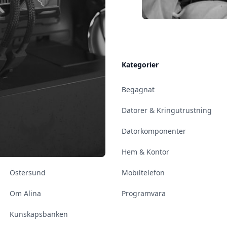
Allmänt
Kategorier
Kontakt & Öppettider
Begagnat
Uppsala
Datorer & Kringutrustning
Enköping
Datorkomponenter
Norrköping
Hem & Kontor
Östersund
Mobiltelefon
Om Alina
Programvara
Kunskapsbanken