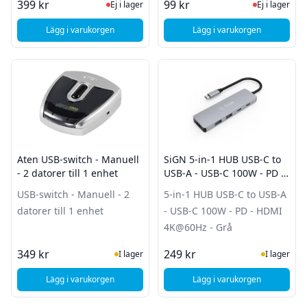
Ej i lager, besök produktsidan för sena
Ej i lager
399 kr
99 kr
Ej i lager
Ej i lager
Lägg i varukorgen
Lägg i varukorgen
, Icy Box USB-C till 4st USB 3.0 Typ-A
, Deltaco USB 2.0-hub
Aten USB-switch - Manuell
SiGN 5-in-1 HUB USB-C to
- 2 datorer till 1 enhet
USB-A - USB-C 100W - PD -
HDMI 4K@60Hz - Grå
USB-switch - Manuell - 2
5-in-1 HUB USB-C to USB-A
datorer till 1 enhet
- USB-C 100W - PD - HDMI
4K@60Hz - Grå
I Lager
I Lager
349 kr
249 kr
I lager
I lager
Lägg i varukorgen
Lägg i varukorgen
, Aten USB-switch - Manuell - 2 datorer till 1 enhet
, SiGN 5-in-1 HUB U