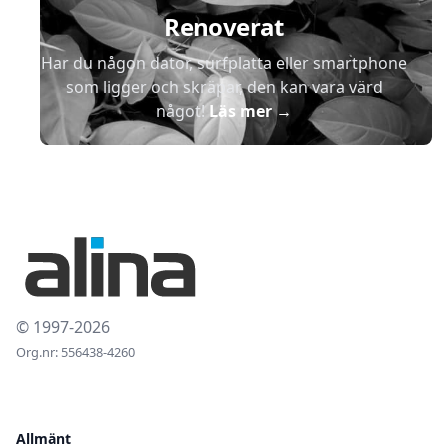
Renoverat
Har du någon dator, surfplatta eller smartphone
som ligger och skräpar, den kan vara värd
något!
Läs mer
→
© 1997-2026
Org.nr: 556438-4260
Allmänt