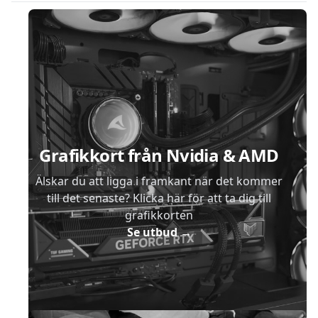
Sidfot
Grafikkort från Nvidia & AMD
Älskar du att ligga i framkant när det kommer
till det senaste? Klicka här för att ta dig till
grafikkorten
Se utbud
→