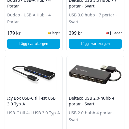
Dudao - USB-A Hub - 4
Deltaco USB 3.0 hubb - 7
Portar
portar - Svart
Dudao - USB-A Hub - 4
USB 3.0 hubb - 7 portar -
Portar
Svart
I Lager
Ej i lager
179 kr
399 kr
I lager
Ej i lager
Lägg i varukorgen
Lägg i varukorgen
, Dudao - USB-A Hub - 4 Portar
, Deltaco USB 3.0 hub
Icy Box USB-C till 4st USB
Deltaco USB 2.0-hubb 4
3.0 Typ-A
portar - Svart
USB-C till 4st USB 3.0 Typ-A
USB 2.0-hubb 4 portar -
Svart