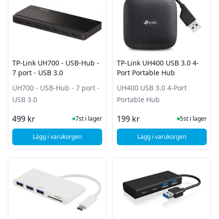
TP-Link UH700 - USB-Hub -
TP-Link UH400 USB 3.0 4-
7 port - USB 3.0
Port Portable Hub
UH700 - USB-Hub - 7 port -
UH400 USB 3.0 4-Port
USB 3.0
Portable Hub
I Lager
I Lager
499 kr
199 kr
7st i lager
5st i lager
Lägg i varukorgen
Lägg i varukorgen
, TP-Link UH700 - USB-Hub - 7 port - USB 3.0
, TP-Link UH400 USB 