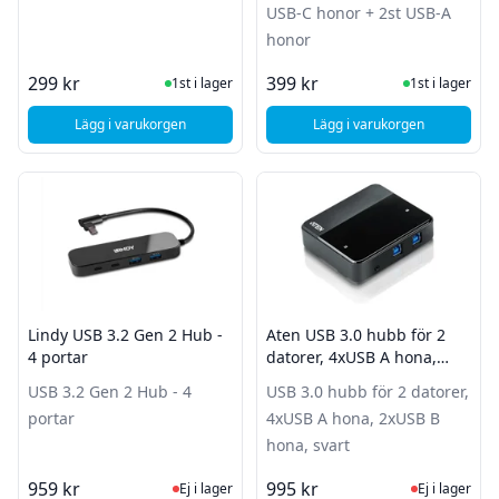
USB-C honor + 2st USB-A
honor
I Lager
I Lager
299 kr
399 kr
1st i lager
1st i lager
Lägg i varukorgen
Lägg i varukorgen
, Andersson USB-C Hub (grå)
, Deltaco USB-Hubb U
Lindy USB 3.2 Gen 2 Hub -
Aten USB 3.0 hubb för 2
4 portar
datorer, 4xUSB A hona,
2xUSB B hona, svart
USB 3.2 Gen 2 Hub - 4
USB 3.0 hubb för 2 datorer,
portar
4xUSB A hona, 2xUSB B
hona, svart
Ej i lager, besök produktsidan för sena
Ej i lager
959 kr
995 kr
Ej i lager
Ej i lager