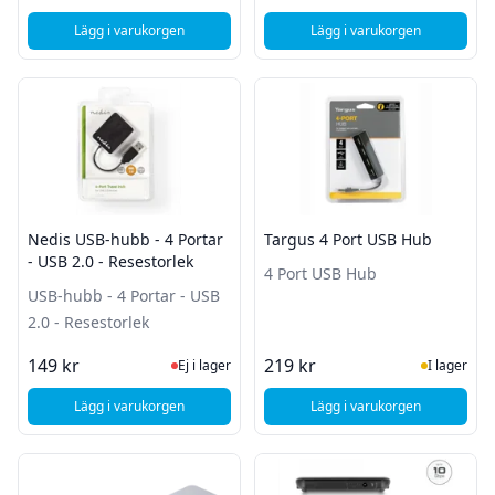
Lägg i varukorgen
Lägg i varukorgen
, Lindy USB 3.2 Gen 2 Hub - 4 portar
, Aten USB 3.0 hubb 
Nedis USB-hubb - 4 Portar
Targus 4 Port USB Hub
- USB 2.0 - Resestorlek
4 Port USB Hub
USB-hubb - 4 Portar - USB
2.0 - Resestorlek
Ej i lager, besök produktsidan för sena
I Lager
149 kr
219 kr
Ej i lager
I lager
Lägg i varukorgen
Lägg i varukorgen
, Nedis USB-hubb - 4 Portar - USB 2.0 - Resestorlek
, Targus 4 Port USB 