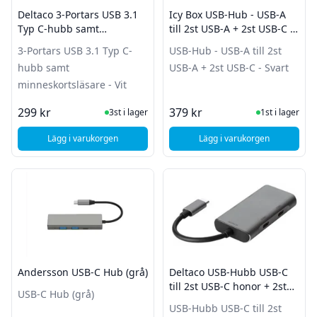
Deltaco 3-Portars USB 3.1
Icy Box USB-Hub - USB-A
Typ C-hubb samt
till 2st USB-A + 2st USB-C -
minneskortsläsare - Vit
Svart
3-Portars USB 3.1 Typ C-
USB-Hub - USB-A till 2st
hubb samt
USB-A + 2st USB-C - Svart
minneskortsläsare - Vit
I Lager
I Lager
299 kr
379 kr
3st i lager
1st i lager
Lägg i varukorgen
Lägg i varukorgen
, Deltaco 3-Portars USB 3.1 Typ C-hubb samt minneskortsläs
, Icy Box USB-Hub - U
Andersson USB-C Hub (grå)
Deltaco USB-Hubb USB-C
till 2st USB-C honor + 2st
USB-C Hub (grå)
USB-A honor
USB-Hubb USB-C till 2st