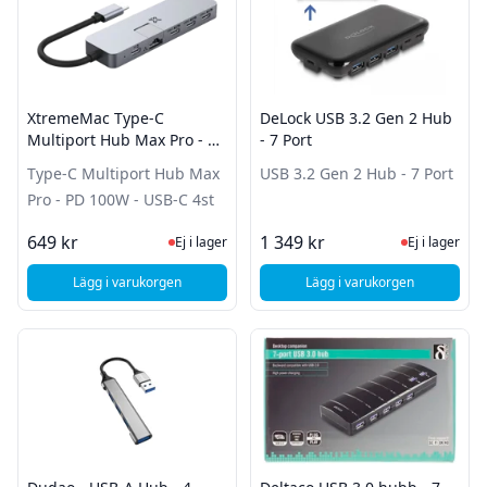
XtremeMac Type-C
DeLock USB 3.2 Gen 2 Hub
Multiport Hub Max Pro - PD
- 7 Port
100W - USB-C 4st
Type-C Multiport Hub Max
USB 3.2 Gen 2 Hub - 7 Port
Pro - PD 100W - USB-C 4st
Ej i lager, besök produktsidan för sena
Ej i lager
649 kr
1 349 kr
Ej i lager
Ej i lager
Lägg i varukorgen
Lägg i varukorgen
, XtremeMac Type-C Multiport Hub Max Pro - PD 100W - US
, DeLock USB 3.2 Gen