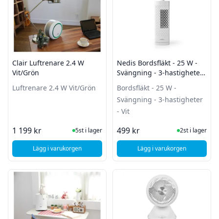
Clair Luftrenare 2.4 W
Nedis Bordsfläkt - 25 W -
Vit/Grön
Svängning - 3-hastigheter
- Vit
Luftrenare 2.4 W Vit/Grön
Bordsfläkt - 25 W -
Svängning - 3-hastigheter
- Vit
I Lager
I Lager
1 199 kr
499 kr
5st i lager
2st i lager
Lägg i varukorgen
Lägg i varukorgen
, Clair Luftrenare 2.4 W Vit/Grön
, Nedis Bordsfläkt - 2