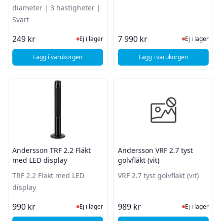
diameter | 3 hastigheter |
Svart
Ej i lager, besök produktsidan för sena
Ej i lager
249 kr
7 990 kr
Ej i lager
Ej i lager
Lägg i varukorgen
Lägg i varukorgen
, Nedis Bordsfläkt | 30 cm diameter | 3 hastigheter | Svart
, Andersson ARC 2.6 
Andersson TRF 2.2 Fläkt
Andersson VRF 2.7 tyst
med LED display
golvfläkt (vit)
TRF 2.2 Fläkt med LED
VRF 2.7 tyst golvfläkt (vit)
display
Ej i lager, besök produktsidan för sena
Ej i lager
990 kr
989 kr
Ej i lager
Ej i lager