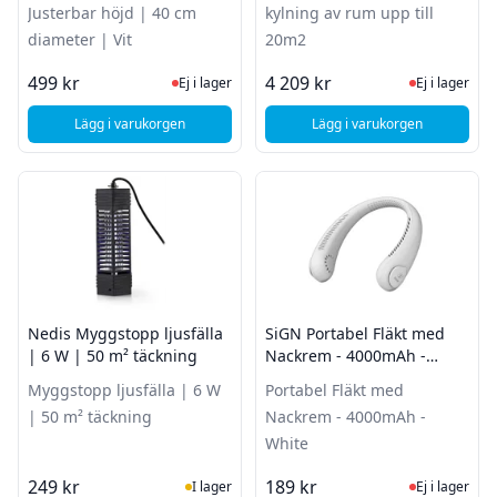
Justerbar höjd | 40 cm
kylning av rum upp till
diameter | Vit
20m2
Ej i lager, besök produktsidan för sena
Ej i lager
499 kr
4 209 kr
Ej i lager
Ej i lager
Lägg i varukorgen
Lägg i varukorgen
, Nedis Fjärrstyrd stativfläkt | Justerbar höjd | 40 cm diamet
, iiglo IIAC9000 Airco
Nedis Myggstopp ljusfälla
SiGN Portabel Fläkt med
| 6 W | 50 m² täckning
Nackrem - 4000mAh -
White
Myggstopp ljusfälla | 6 W
Portabel Fläkt med
| 50 m² täckning
Nackrem - 4000mAh -
White
I Lager
Ej i lager
249 kr
189 kr
I lager
Ej i lager