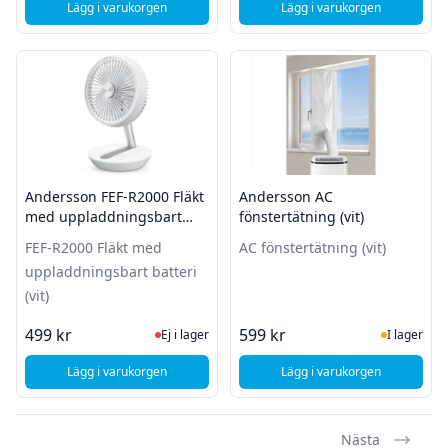
Lägg i varukorgen
Lägg i varukorgen
, Andersson TRF 2.2 Fläkt med LED display
, Andersson VRF 2.7 tys
Andersson FEF-R2000 Fläkt
Andersson AC
med uppladdningsbart
fönstertätning (vit)
batteri (vit)
FEF-R2000 Fläkt med
AC fönstertätning (vit)
uppladdningsbart batteri
(vit)
Ej i lager, besök produktsidan för sena
I Lager
499 kr
599 kr
Ej i lager
I lager
Lägg i varukorgen
Lägg i varukorgen
, Andersson FEF-R2000 Fläkt med uppladdningsbart batteri (v
, Andersson AC fönste
Nästa