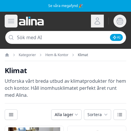
Se våra megafynd 🎉
Alina.se
Öppna meny
Logga in
Sök
AI
Inaktive
Kategorier
Hem & Kontor
Klimat
Hem
Klimat
Utforska vårt breda utbud av klimatprodukter för hem
och kontor. Håll inomhusklimatet perfekt året runt
med Alina.
Kategorier
Växla
Alla lager
Sortera
Filter
Produkter