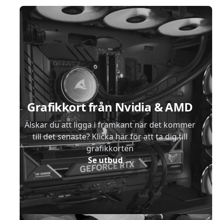
Sidfot
Grafikkort från Nvidia & AMD
Älskar du att ligga i framkant när det kommer
till det senaste? Klicka här för att ta dig till
grafikkorten
Se utbud
→