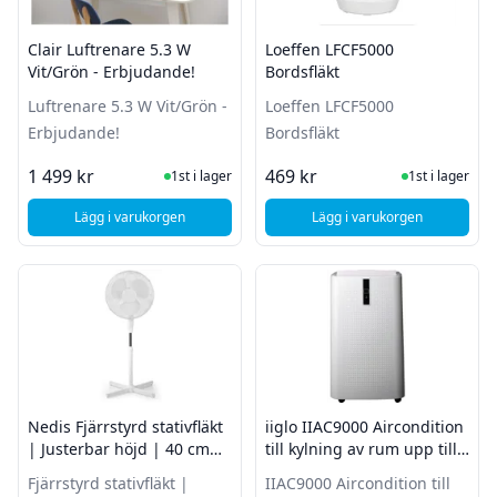
Clair Luftrenare 5.3 W
Loeffen LFCF5000
Vit/Grön - Erbjudande!
Bordsfläkt
Luftrenare 5.3 W Vit/Grön -
Loeffen LFCF5000
Erbjudande!
Bordsfläkt
I Lager
I Lager
1 499 kr
469 kr
1st i lager
1st i lager
Lägg i varukorgen
Lägg i varukorgen
, Clair Luftrenare 5.3 W Vit/Grön - Erbjudande!
, Loeffen LFCF5000 B
Nedis Fjärrstyrd stativfläkt
iiglo IIAC9000 Aircondition
| Justerbar höjd | 40 cm
till kylning av rum upp till
diameter | Vit
20m2
Fjärrstyrd stativfläkt |
IIAC9000 Aircondition till