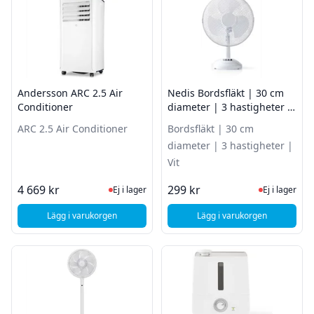
Andersson ARC 2.5 Air
Nedis Bordsfläkt | 30 cm
Conditioner
diameter | 3 hastigheter |
Vit
ARC 2.5 Air Conditioner
Bordsfläkt | 30 cm
diameter | 3 hastigheter |
Vit
Ej i lager, besök produktsidan för sena
Ej i lager
4 669 kr
299 kr
Ej i lager
Ej i lager
Lägg i varukorgen
Lägg i varukorgen
, Andersson ARC 2.5 Air Conditioner
, Nedis Bordsfläkt | 