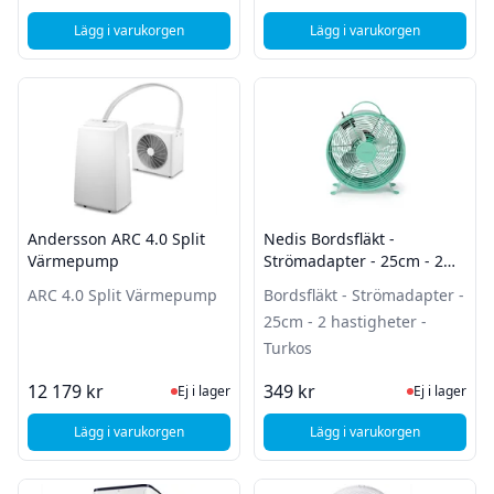
Lägg i varukorgen
Lägg i varukorgen
, Nedis Myggstopp ljusfälla | 6 W | 50 m² täckning
, SiGN Portabel Fläk
Andersson ARC 4.0 Split
Nedis Bordsfläkt -
Värmepump
Strömadapter - 25cm - 2
hastigheter - Turkos
ARC 4.0 Split Värmepump
Bordsfläkt - Strömadapter -
25cm - 2 hastigheter -
Turkos
Ej i lager, besök produktsidan för sena
Ej i lager
12 179 kr
349 kr
Ej i lager
Ej i lager
Lägg i varukorgen
Lägg i varukorgen
, Andersson ARC 4.0 Split Värmepump
, Ne