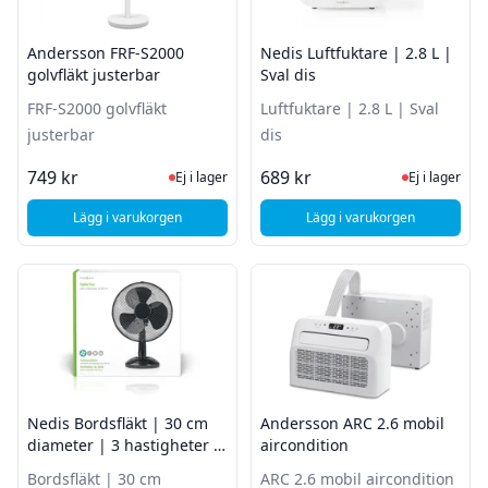
Andersson FRF-S2000
Nedis Luftfuktare | 2.8 L |
golvfläkt justerbar
Sval dis
FRF-S2000 golvfläkt
Luftfuktare | 2.8 L | Sval
justerbar
dis
Ej i lager, besök produktsidan för sena
Ej i lager
749 kr
689 kr
Ej i lager
Ej i lager
Lägg i varukorgen
Lägg i varukorgen
, Andersson FRF-S2000 golvfläkt justerbar
, Nedis Luftfuktare | 
Nedis Bordsfläkt | 30 cm
Andersson ARC 2.6 mobil
diameter | 3 hastigheter |
aircondition
Svart
Bordsfläkt | 30 cm
ARC 2.6 mobil aircondition