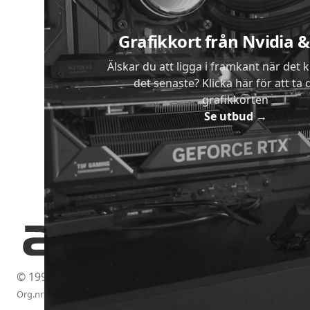
Grafikkort från Nvidia
Älskar du att ligga i framkant när det 
det senaste? Klicka här för att ta di
grafikkorten
Se utbud
→
© 1997-2026
Org.nr: 556438-4260