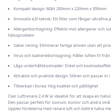
Kompakt design:
Mått 200mm x 220mm x 300mm
Innovativ e2f-teknik:
Ett filter som fångar ultrafina 
Allergenborttagning:
Effektiv mot allergener och s
hälsoproblem
Säker rening:
Eliminerar farliga ämnen utan att pro
Virus och bakterieborttagning:
Håller luften fri fr
Låga underhållskostnader:
Enkel och kostnadseffekt
Attraktiv och praktisk design:
Stilren och passar in i 
Tillverkad i Korea:
Hög kvalitet och pålitlighet
Clair Luftrenare 2.4 W är idealisk för att skapa en hä
Den passar perfekt för sovrum, kontor och andra små 
Upplev fördelarna med renare luft och bättre hälsa med 