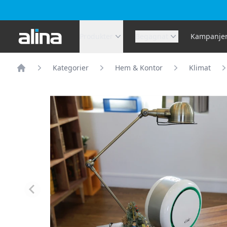
Alina.se
Produkter
Begagnat
Kampanje
Kategorier
Hem & Kontor
Klimat
Hem