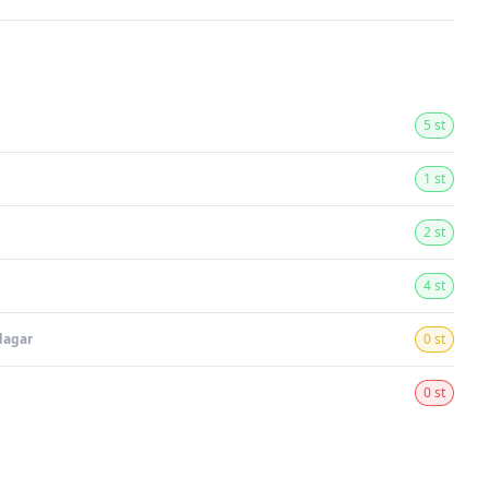
5 st
1 st
2 st
4 st
dagar
0 st
0 st