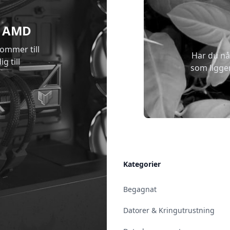
 & AMD
kommer till
Har du nå
g till
som ligge
Allmänt
Kategorier
Kontakt & Öppettider
Begagnat
Uppsala
Datorer & Kringutrustning