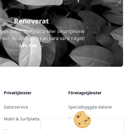
Renoverat
gon dator, surfplatta eller smartphone
r och skräpar, den kan vara värd något!
Läs mer
→
Privattjänster
Företagstjänster
Datorservice
Specialbyggda datorer
Mobil & Surfplatta
Nätverk