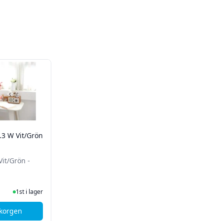
5.3 W Vit/Grön
Vit/Grön -
Lager
1st i lager
ukorgen
Clair Luftrenare 5.3 W Vit/Grön - Erbjudande!