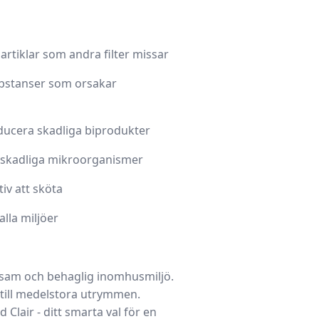
partiklar som andra filter missar
ubstanser som orsakar
ducera skadliga biprodukter
ån skadliga mikroorganismer
iv att sköta
alla miljöer
lsosam och behaglig inomhusmiljö.
till medelstora utrymmen.
Clair - ditt smarta val för en