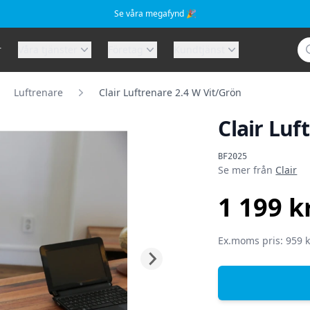
Se våra megafynd 🎉
Sö
r
Våra tjänster
Företag
Kundtjänst
Luftrenare
Clair Luftrenare 2.4 W Vit/Grön
Clair Luf
Produktinformat
BF2025
Se mer från
Clair
1 199 k
SEK
Ex.moms pris: 959 k