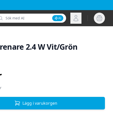
k
Logga in
AI
Inaktivera AI-sökning
trenare 2.4 W Vit/Grön
ion
r
r
Lägg i varukorgen