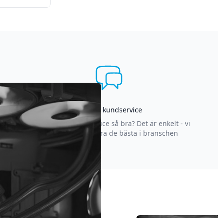
Asgrym kundservice
Varför är vår kundservice så bra? Det är enkelt - vi
strävar efter att vara de bästa i branschen