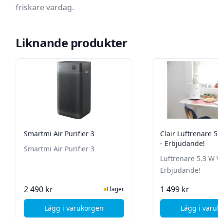
friskare vardag.
Liknande produkter
Smartmi Air Purifier 3
Clair Luftrenare 
- Erbjudande!
Smartmi Air Purifier 3
Luftrenare 5.3 W 
Erbjudande!
I Lager
I 
2 490 kr
1 499 kr
I lager
Lägg i varukorgen
Lägg i var
, Smartmi Air Purifier 3
, 