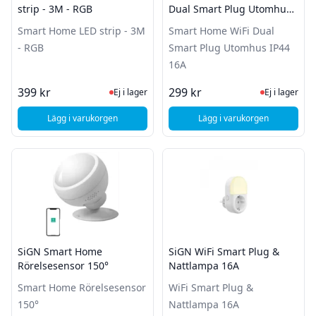
strip - 3M - RGB
Dual Smart Plug Utomhus
IP44 16A
Smart Home LED strip - 3M
Smart Home WiFi Dual
- RGB
Smart Plug Utomhus IP44
16A
Ej i lager, besök produktsidan för sena
Ej i lager
399 kr
299 kr
Ej i lager
Ej i lager
Lägg i varukorgen
Lägg i varukorgen
, Deltaco Smart Home LED strip - 3M - RGB
, SiGN Smart Home W
SiGN Smart Home
SiGN WiFi Smart Plug &
Rörelsesensor 150°
Nattlampa 16A
Smart Home Rörelsesensor
WiFi Smart Plug &
150°
Nattlampa 16A