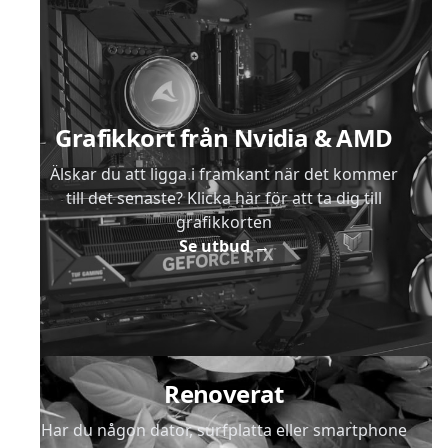
Sidfot
Grafikkort från Nvidia & AMD
Älskar du att ligga i framkant när det kommer
till det senaste? Klicka här för att ta dig till
grafikkorten
Se utbud
→
Renoverat
Har du någon dator, surfplatta eller smartphone