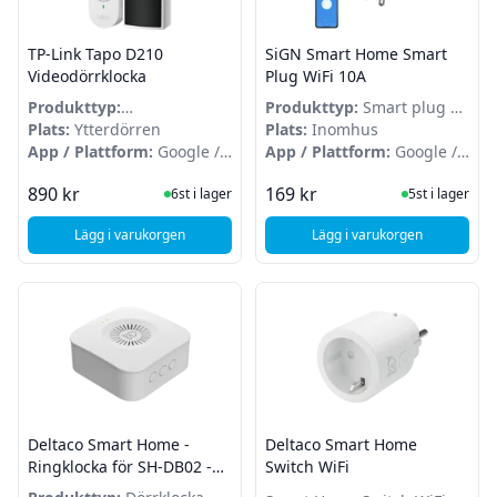
TP-Link Tapo D210
SiGN Smart Home Smart
Videodörrklocka
Plug WiFi 10A
Produkttyp:
Produkttyp:
Smart plug –
Videodörrklocka
Plats:
Ytterdörren
inomhus
Plats:
Inomhus
App / Plattform:
Google /
App / Plattform:
Google /
Amazon
Amazon
I Lager
I Lager
890 kr
169 kr
6st i lager
5st i lager
Lägg i varukorgen
Lägg i varukorgen
, TP-Link Tapo D210 Videodörrklocka
, SiGN Smart Home S
Deltaco Smart Home -
Deltaco Smart Home
Ringklocka för SH-DB02 -
Switch WiFi
Vit