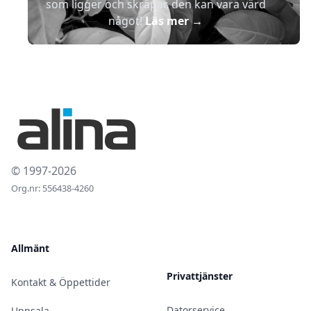
som ligger och skräpar, den kan vara värd
något!
Läs mer
→
© 1997-2026
Org.nr: 556438-4260
Allmänt
Privattjänster
Kontakt & Öppettider
Datorservice
Uppsala