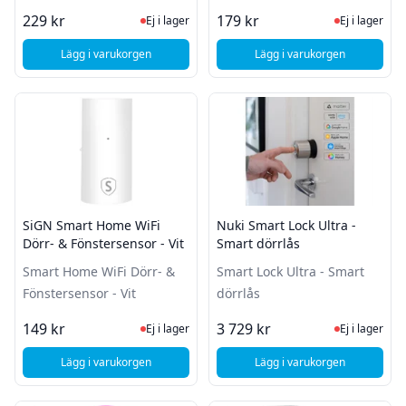
Ej i lager, besök produktsidan för sena
Ej i lager
229 kr
179 kr
Ej i lager
Ej i lager
Lägg i varukorgen
Lägg i varukorgen
, SiGN Smart Home Rörelsesensor 150°
, SiGN WiFi Smart Pl
SiGN Smart Home WiFi
Nuki Smart Lock Ultra -
Dörr- & Fönstersensor - Vit
Smart dörrlås
Smart Home WiFi Dörr- &
Smart Lock Ultra - Smart
Fönstersensor - Vit
dörrlås
Ej i lager, besök produktsidan för sena
Ej i lager
149 kr
3 729 kr
Ej i lager
Ej i lager
Lägg i varukorgen
Lägg i varukorgen
, SiGN Smart Home WiFi Dörr- & Fönstersensor - Vit
, Nuki Smart Lock Ult