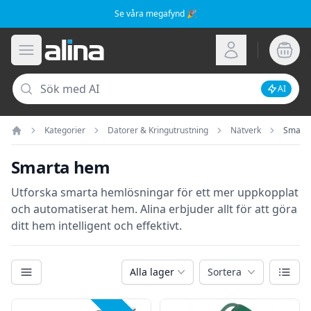
Se våra megafynd 🎉
Alina.se
Öppna meny
Logga in
Sök
AI
Inaktive
Kategorier
Datorer & Kringutrustning
Nätverk
Smart
Hem
Smarta hem
Utforska smarta hemlösningar för ett mer uppkopplat
och automatiserat hem. Alina erbjuder allt för att göra
ditt hem intelligent och effektivt.
Kategorier
Växla
Alla lager
Sortera
Filter
Produkter