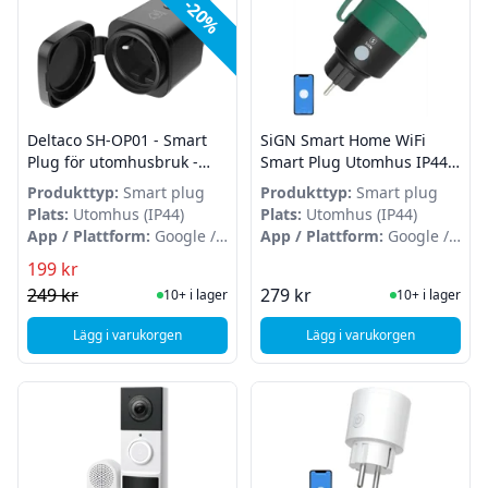
-20%
Deltaco SH-OP01 - Smart
SiGN Smart Home WiFi
Plug för utomhusbruk -
Smart Plug Utomhus IP44
IP44 - Svart
16A
Produkttyp:
Smart plug
Produkttyp:
Smart plug
Plats:
Utomhus (IP44)
Plats:
Utomhus (IP44)
App / Plattform:
Google /
App / Plattform:
Google /
Amazon
Amazon
199 kr
I Lager
I Lager
249 kr
279 kr
10+ i lager
10+ i lager
Lägg i varukorgen
Lägg i varukorgen
, Deltaco SH-OP01 - Smart Plug för utomhusbruk - IP44 - Sva
, SiGN Smart Home W