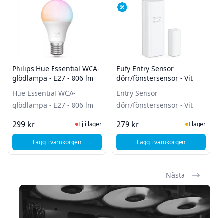
Philips Hue Essential WCA-
Eufy Entry Sensor
glödlampa - E27 - 806 lm
dörr/fönstersensor - Vit
Hue Essential WCA-
Entry Sensor
glödlampa - E27 - 806 lm
dörr/fönstersensor - Vit
Ej i lager, besök produktsidan för sena
I Lager
299 kr
279 kr
Ej i lager
I lager
Lägg i varukorgen
Lägg i varukorgen
, Philips Hue Essential WCA-glödlampa - E27 - 806 lm
, Eufy Entry Sensor dö
Nästa