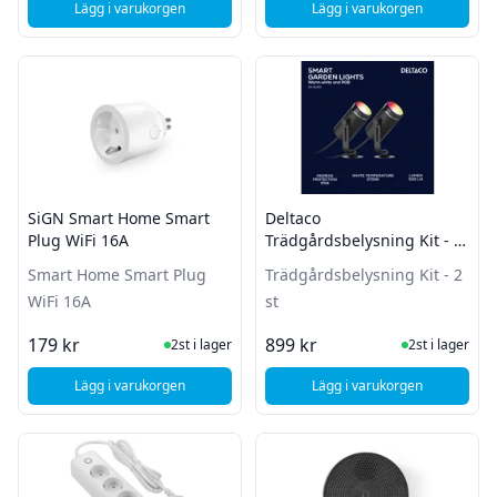
Lägg i varukorgen
Lägg i varukorgen
, Deltaco Smart Plug - 3 pack- Vit
, SiGN Smart Home W
SiGN Smart Home Smart
Deltaco
Plug WiFi 16A
Trädgårdsbelysning Kit - 2
st
Smart Home Smart Plug
Trädgårdsbelysning Kit - 2
WiFi 16A
st
I Lager
I Lager
179 kr
899 kr
2st i lager
2st i lager
Lägg i varukorgen
Lägg i varukorgen
, SiGN Smart Home Smart Plug WiFi 16A
, Deltaco Trädgårdsbel