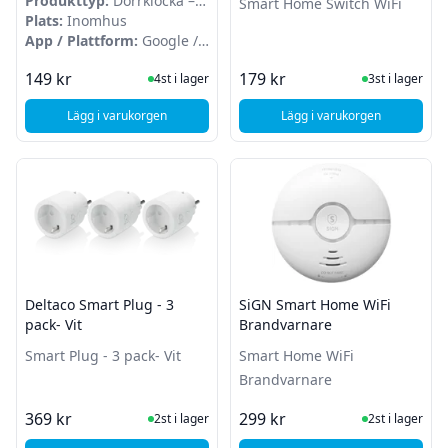
Produkttyp:
Dörrklocka –
Smart Home Switch WiFi
tillbehör
Plats:
Inomhus
App / Plattform:
Google /
Alexa
I Lager
I Lager
149 kr
179 kr
4st i lager
3st i lager
Lägg i varukorgen
Lägg i varukorgen
, Deltaco Smart Home - Ringklocka för SH-DB02 - Vit
, Deltaco Smart Home
Deltaco Smart Plug - 3
SiGN Smart Home WiFi
pack- Vit
Brandvarnare
Smart Plug - 3 pack- Vit
Smart Home WiFi
Brandvarnare
I Lager
I Lager
369 kr
299 kr
2st i lager
2st i lager