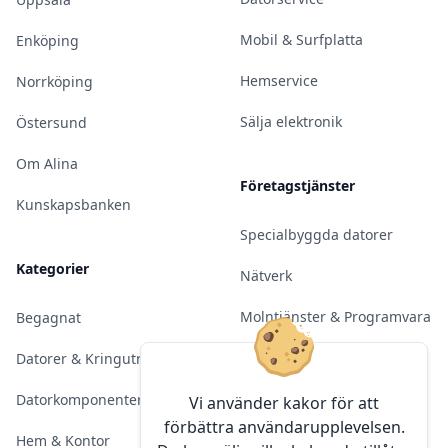
Mobil & Surfplatta
Enköping
Hemservice
Norrköping
Sälja elektronik
Östersund
Om Alina
Företagstjänster
Kunskapsbanken
Specialbyggda datorer
Kategorier
Nätverk
Molntjänster & Programvara
Begagnat
Server & Backup
Datorer & Kringutrustning
Kameraövervakning
Datorkomponenter
Vi använder kakor för att
förbättra användarupplevelsen.
Konferens & Public Display
Hem & Kontor