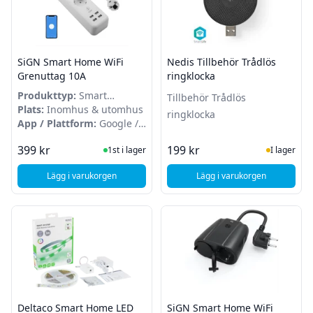
SiGN Smart Home WiFi
Nedis Tillbehör Trådlös
Grenuttag 10A
ringklocka
Produkttyp:
Smart
Tillbehör Trådlös
strömbrytare
Plats:
Inomhus & utomhus
ringklocka
App / Plattform:
Google /
Alexa
I Lager
I Lager
399 kr
199 kr
1st i lager
I lager
Lägg i varukorgen
Lägg i varukorgen
, SiGN Smart Home WiFi Grenuttag 10A
, Nedis Tillbehör Trå
Deltaco Smart Home LED
SiGN Smart Home WiFi