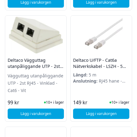
Lägg i varukorgen
Lägg i varukorgen
, Deltaco U/FTP - Cat6a Nätverkskabel - LSZH - 0,3m - Vit
, Deltaco Telefonikabel
Deltaco Vägguttag
Deltaco U/FTP - Cat6a
utanpåliggande UTP - 2st
Nätverkskabel - LSZH - 5m -
RJ45 - Vinklad - Cat6 - Vit
Vit
Längd:
5 m
Vägguttag utanpåliggande
Anslutning:
RJ45 hane -
UTP - 2st RJ45 - Vinklad -
RJ45 hane
Cat6 - Vit
I Lager
I Lager
99 kr
149 kr
10+ i lager
10+ i lager
Lägg i varukorgen
Lägg i varukorgen
, Deltaco Vägguttag utanpåliggande UTP - 2st RJ45 - Vinklad -
, Deltaco U/FTP - Cat