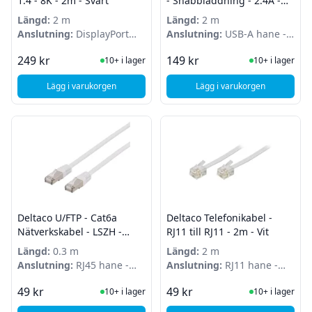
1.4 - 8K - 2m - Svart
- Snabbladdning - 2.4A -
10W - 2m - Vit
Längd:
2 m
Längd:
2 m
Anslutning:
DisplayPort
Anslutning:
USB-A hane -
hane - DisplayPort hane
USB-C hane
I Lager
I Lager
249 kr
149 kr
10+ i lager
10+ i lager
Lägg i varukorgen
Lägg i varukorgen
, Deltaco DisplayPort kabel - 1.4 - 8K - 2m - Svart
, SiGN USB-A till USB
Deltaco U/FTP - Cat6a
Deltaco Telefonikabel -
Nätverkskabel - LSZH -
RJ11 till RJ11 - 2m - Vit
0,3m - Vit
Längd:
0.3 m
Längd:
2 m
Anslutning:
RJ45 hane -
Anslutning:
RJ11 hane -
RJ45 hane
RJ11 hane
I Lager
I Lager
49 kr
49 kr
10+ i lager
10+ i lager