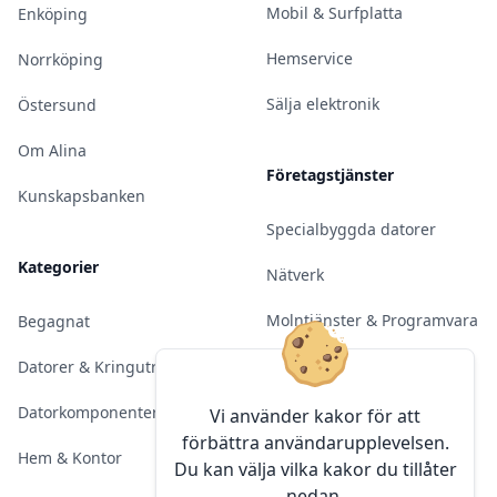
Mobil & Surfplatta
Enköping
Hemservice
Norrköping
Sälja elektronik
Östersund
Om Alina
Företagstjänster
Kunskapsbanken
Specialbyggda datorer
Kategorier
Nätverk
Molntjänster & Programvara
Begagnat
Server & Backup
Datorer & Kringutrustning
Kameraövervakning
Datorkomponenter
Vi använder kakor för att
förbättra användarupplevelsen.
Konferens & Public Display
Hem & Kontor
Du kan välja vilka kakor du tillåter
nedan.