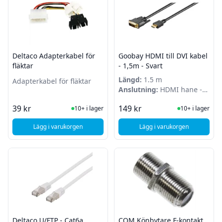
Deltaco Adapterkabel för
Goobay HDMI till DVI kabel
fläktar
- 1,5m - Svart
Längd:
1.5 m
Adapterkabel för fläktar
Anslutning:
HDMI hane -
DVI hane
I Lager
I Lager
39 kr
149 kr
10+ i lager
10+ i lager
Lägg i varukorgen
Lägg i varukorgen
, Deltaco Adapterkabel för fläktar
, Goobay HDMI till DV
Deltaco U/FTP - Cat6a
COM Könbytare F-kontakt