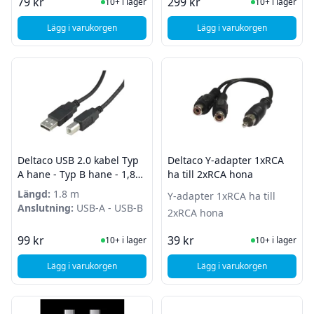
I Lager
I Lager
79 kr
299 kr
10+ i lager
10+ i lager
Lägg i varukorgen
Lägg i varukorgen
, Deltaco SATA-kabel med låsclips - hane hane - 0,7m - Svart
, Deltaco U/FTP - Cat
Deltaco USB 2.0 kabel Typ
Deltaco Y-adapter 1xRCA
A hane - Typ B hane - 1,8m
ha till 2xRCA hona
- Svart
Längd:
1.8 m
Y-adapter 1xRCA ha till
Anslutning:
USB-A - USB-B
2xRCA hona
I Lager
I Lager
99 kr
39 kr
10+ i lager
10+ i lager
Lägg i varukorgen
Lägg i varukorgen
, Deltaco USB 2.0 kabel Typ A hane - Typ B hane - 1,8m - Sva
, Deltaco Y-adapter 