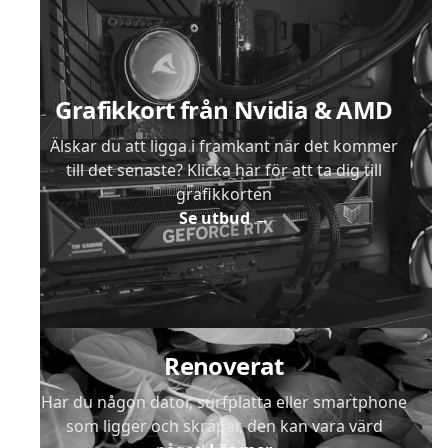
Sidfot
Grafikkort från Nvidia & AMD
Älskar du att ligga i framkant när det kommer
till det senaste? Klicka här för att ta dig till
grafikkorten
Se utbud
→
Renoverat
Har du någon dator, surfplatta eller smartphone
som ligger och skräpar, den kan vara värd