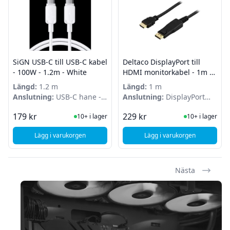
SiGN USB-C till USB-C kabel
Deltaco DisplayPort till
- 100W - 1.2m - White
HDMI monitorkabel - 1m -
Svart
Längd:
1.2 m
Längd:
1 m
Anslutning:
USB-C hane -
Anslutning:
DisplayPort
USB-C hane
hane - HDMI hane
I Lager
I Lager
179 kr
229 kr
10+ i lager
10+ i lager
Lägg i varukorgen
Lägg i varukorgen
, SiGN USB-C till USB-C kabel - 100W - 1.2m - White
, Deltaco DisplayPort
Nästa