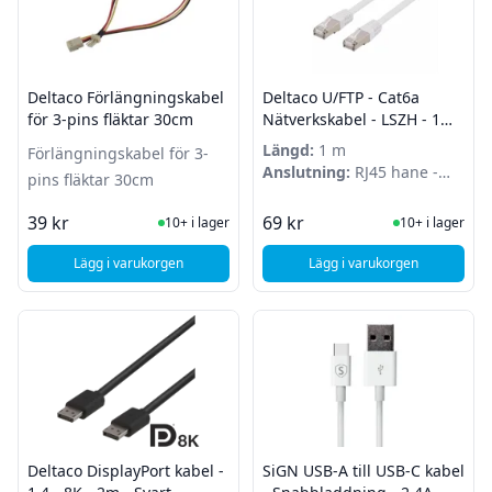
Deltaco Förlängningskabel
Deltaco U/FTP - Cat6a
för 3-pins fläktar 30cm
Nätverkskabel - LSZH - 1m -
Vit
Längd:
1 m
Förlängningskabel för 3-
Anslutning:
RJ45 hane -
pins fläktar 30cm
RJ45 hane
I Lager
I Lager
39 kr
69 kr
10+ i lager
10+ i lager
Lägg i varukorgen
Lägg i varukorgen
, Deltaco Förlängningskabel för 3-pins fläktar 30cm
, Deltaco U/FTP - Cat
Deltaco DisplayPort kabel -
SiGN USB-A till USB-C kabel