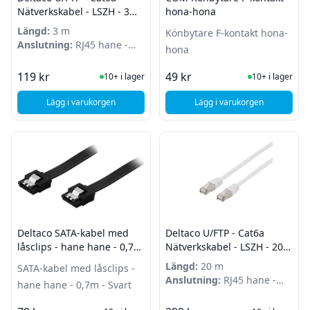
Nätverkskabel - LSZH - 3m -
hona-hona
Vit
Längd:
3 m
Könbytare F-kontakt hona-
Anslutning:
RJ45 hane -
hona
RJ45 hane
I Lager
I Lager
119 kr
49 kr
10+ i lager
10+ i lager
Lägg i varukorgen
Lägg i varukorgen
, Deltaco U/FTP - Cat6a Nätverkskabel - LSZH - 3m - Vit
, COM Könbytare F-k
Deltaco SATA-kabel med
Deltaco U/FTP - Cat6a
låsclips - hane hane - 0,7m
Nätverkskabel - LSZH - 20m
- Svart
- Vit
Längd:
20 m
SATA-kabel med låsclips -
Anslutning:
RJ45 hane -
hane hane - 0,7m - Svart
RJ45 hane