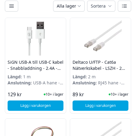
Kategorier
Växla
Alla lager
Sortera
Filter
Produkter
SiGN USB-A till USB-C kabel
Deltaco U/FTP - Cat6a
- Snabbladdning - 2.4A -
Nätverkskabel - LSZH - 2m -
12W - 1m - Vit
Vit
Längd:
1 m
Längd:
2 m
Anslutning:
USB-A hane -
Anslutning:
RJ45 hane -
USB-C hane
RJ45 hane
I Lager
I Lager
129 kr
89 kr
10+ i lager
10+ i lager
Lägg i varukorgen
Lägg i varukorgen
, SiGN USB-A till USB-C kabel - Snabbladdning - 2.4A - 12W - 
, Deltaco U/FTP - Cat