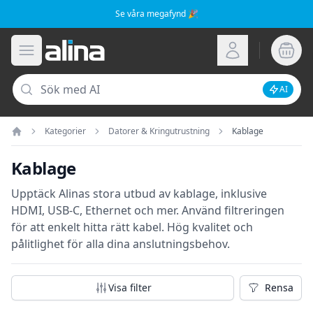
Se våra megafynd 🎉
Alina.se
Öppna meny
Logga in
Sök
AI
Inaktive
Kategorier
Datorer & Kringutrustning
Kablage
Hem
Kablage
Upptäck Alinas stora utbud av kablage, inklusive
HDMI, USB-C, Ethernet och mer. Använd filtreringen
för att enkelt hitta rätt kabel. Hög kvalitet och
pålitlighet för alla dina anslutningsbehov.
Visa filter
Rensa
Rensa fil