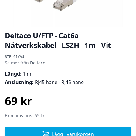
Deltaco U/FTP - Cat6a
Nätverkskabel - LSZH - 1m - Vit
Produktinformation
STP-61VAU
Se mer från
Deltaco
Längd:
1 m
Anslutning:
RJ45 hane - RJ45 hane
69 kr
SEK
Ex.moms pris: 55 kr
Lägg i varukorgen