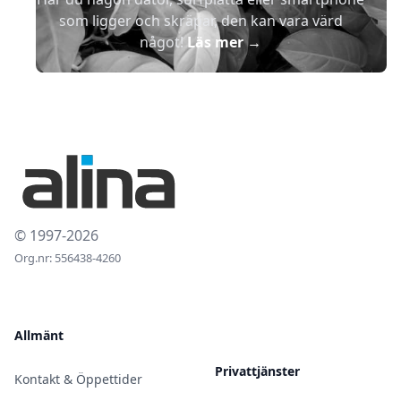
som ligger och skräpar, den kan vara värd
något!
Läs mer
→
© 1997-2026
Org.nr: 556438-4260
Allmänt
Privattjänster
Kontakt & Öppettider