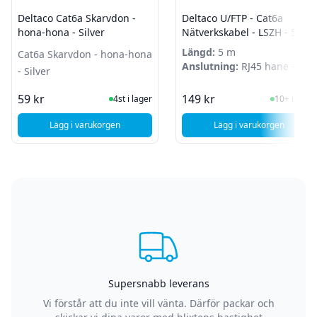
Deltaco Cat6a Skarvdon -
Deltaco U/FTP - Cat6a
hona-hona - Silver
Nätverkskabel - LSZH - 5m -
Vit
Längd:
5 m
Cat6a Skarvdon - hona-hona
Anslutning:
RJ45 hane -
- Silver
RJ45 hane
I Lager
I Lager
59 kr
149 kr
4st i lager
10+ i lager
Lägg i varukorgen
Lägg i varukorgen
, Deltaco Cat6a Skarvdon - hona-hona - Silver
, Deltaco U/FTP -
Supersnabb leverans
Vi förstår att du inte vill vänta. Därför packar och