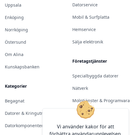
Datorservice
Uppsala
Mobil & Surfplatta
Enköping
Hemservice
Norrköping
Sälja elektronik
Östersund
Om Alina
Företagstjänster
Kunskapsbanken
Specialbyggda datorer
Kategorier
Nätverk
Molntjänster & Programvara
Begagnat
Server & Backup
Datorer & Kringutrustning
Kameraövervakning
Datorkomponenter
Vi använder kakor för att
förbättra användarupplevelsen.