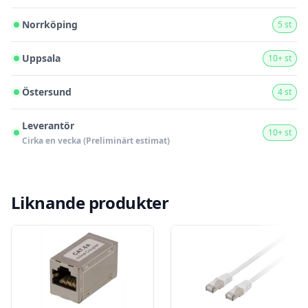
Norrköping
5 st
Uppsala
10+ st
Östersund
4 st
Leverantör
10+ st
Cirka en vecka (Preliminärt estimat)
Liknande produkter