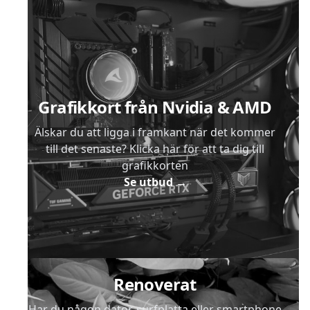
Sidfot
Grafikkort från Nvidia & AMD
Älskar du att ligga i framkant när det kommer
till det senaste? Klicka här för att ta dig till
grafikkorten
Se utbud
→
Renoverat
Har du någon dator, surfplatta eller smartphone