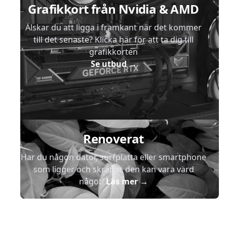
Grafikkort från Nvidia & AMD
Älskar du att ligga i framkant när det kommer
till det senaste? Klicka här för att ta dig till
grafikkorten
Se utbud
→
Renoverat
Har du någon dator, surfplatta eller smartphone
som ligger och skräpar, den kan vara värd
något!
Läs mer
→