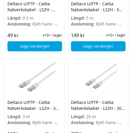
Deltaco U/FTP - Cat6a
Deltaco U/FTP - Cat6a
Nätverkskabel - LSZH -
Nätverkskabel - LSZH - 5m -
0,3m - Vit
Vit
Längd:
0.3 m
Längd:
5 m
Anslutning:
RJ45 hane -
Anslutning:
RJ45 hane -
RJ45 hane
RJ45 hane
I Lager
I Lager
49 kr
149 kr
10+ i lager
10+ i lager
Lägg i varukorgen
Lägg i varukorgen
, Deltaco U/FTP - Cat6a Nätverkskabel - LSZH - 0,3m - Vit
, Deltaco U/FTP - Cat
Deltaco U/FTP - Cat6a
Deltaco U/FTP - Cat6a
Nätverkskabel - LSZH - 3m -
Nätverkskabel - LSZH - 20m
Vit
- Vit
Längd:
3 m
Längd:
20 m
Anslutning:
RJ45 hane -
Anslutning:
RJ45 hane -
RJ45 hane
RJ45 hane