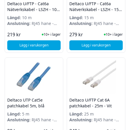
Deltaco U/FTP - Cat6a
Deltaco U/FTP - Cat6a
Nätverkskabel - LSZH - 10m
Nätverkskabel - LSZH - 15m
- Vit
- Vit
Längd:
10 m
Längd:
15 m
Anslutning:
RJ45 hane -
Anslutning:
RJ45 hane -
RJ45 hane
RJ45 hane
I Lager
I Lager
219 kr
279 kr
10+ i lager
10+ i lager
Lägg i varukorgen
Lägg i varukorgen
, Deltaco U/FTP - Cat6a Nätverkskabel - LSZH - 10m - Vit
, Deltaco U/FTP - Cat
Deltaco UTP Cat5e
Deltaco U/FTP Cat 6A
patchkabel 5m, blå
patchkabel - 25m - Vit
Längd:
5 m
Längd:
25 m
Anslutning:
RJ45 hane -
Anslutning:
RJ45 hane -
RJ45 hane
RJ45 hane