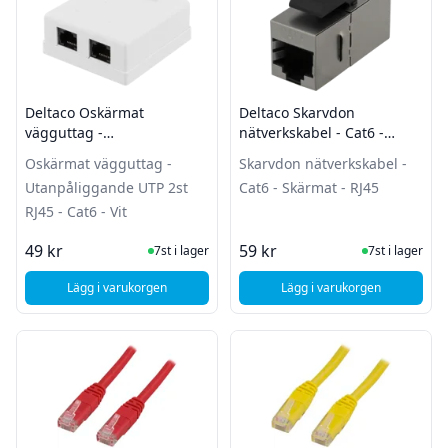
Deltaco Oskärmat
Deltaco Skarvdon
vägguttag -
nätverkskabel - Cat6 -
Utanpåliggande UTP 2st
Skärmat - RJ45
Oskärmat vägguttag -
Skarvdon nätverkskabel -
RJ45 - Cat6 - Vit
Utanpåliggande UTP 2st
Cat6 - Skärmat - RJ45
RJ45 - Cat6 - Vit
I Lager
I Lager
49 kr
59 kr
7st i lager
7st i lager
Lägg i varukorgen
Lägg i varukorgen
, Deltaco Oskärmat vägguttag - Utanpåliggande UTP 2st RJ45 
, Deltaco Skarvdon nä