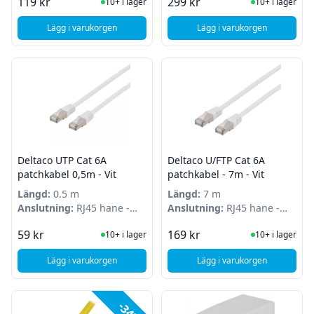
I Lager
I Lager
119 kr
299 kr
10+ i lager
10+ i lager
Lägg i varukorgen
Lägg i varukorgen
, Deltaco U/FTP - Cat6a Nätverkskabel - LSZH - 3m - Vit
, Deltaco U/FTP - Cat
Deltaco UTP Cat 6A
Deltaco U/FTP Cat 6A
patchkabel 0,5m - Vit
patchkabel - 7m - Vit
Längd:
0.5 m
Längd:
7 m
Anslutning:
RJ45 hane -
Anslutning:
RJ45 hane -
RJ45 hane
RJ45 hane
I Lager
I Lager
59 kr
169 kr
10+ i lager
10+ i lager
Lägg i varukorgen
Lägg i varukorgen
, Deltaco UTP Cat 6A patchkabel 0,5m - Vit
, Deltaco U/FTP Cat 6
-34%