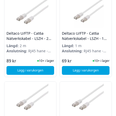
Deltaco U/FTP - Cat6a
Deltaco U/FTP - Cat6a
Nätverkskabel - LSZH - 2m -
Nätverkskabel - LSZH - 1m -
Vit
Vit
Längd:
2 m
Längd:
1 m
Anslutning:
RJ45 hane -
Anslutning:
RJ45 hane -
RJ45 hane
RJ45 hane
I Lager
I Lager
89 kr
69 kr
10+ i lager
10+ i lager
Lägg i varukorgen
Lägg i varukorgen
, Deltaco U/FTP - Cat6a Nätverkskabel - LSZH - 2m - Vit
, Deltaco U/FTP - Cat