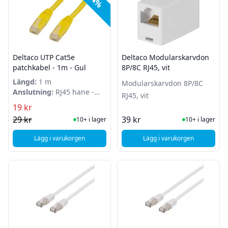
Deltaco UTP Cat5e
Deltaco Modularskarvdon
patchkabel - 1m - Gul
8P/8C RJ45, vit
Längd:
1 m
Modularskarvdon 8P/8C
Anslutning:
RJ45 hane -
RJ45, vit
RJ45 hane
19 kr
I Lager
I Lager
29 kr
39 kr
10+ i lager
10+ i lager
Lägg i varukorgen
Lägg i varukorgen
, Deltaco UTP Cat5e patchkabel - 1m - Gul
, Deltaco Modularska