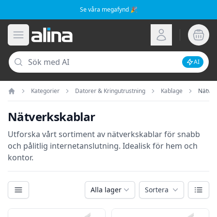
Se våra megafynd 🎉
Alina.se
Öppna meny
Logga in
Sök
AI
Inaktive
Kategorier
Datorer & Kringutrustning
Kablage
Nätver
Hem
Nätverkskablar
Utforska vårt sortiment av nätverkskablar för snabb
och pålitlig internetanslutning. Idealisk för hem och
kontor.
Kategorier
Växla
Alla lager
Sortera
Filter
Produkter