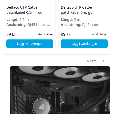
Deltaco UTP Cat5e
Deltaco UTP Cat5e
patchkabel 0.5m, röd
patchkabel 5m, gul
Längd:
0.5 m
Längd:
5 m
Anslutning:
RJ45 hane -
Anslutning:
RJ45 hane -
RJ45 hane
RJ45 hane
I Lager
I Lager
29 kr
99 kr
6st i lager
6st i lager
Lägg i varukorgen
Lägg i varukorgen
, Deltaco UTP Cat5e patchkabel 0.5m, röd
, Deltaco UTP Cat5e 
Nästa
Sidfot