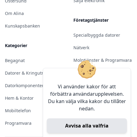
Sälja elektronik
Östersund
Om Alina
Företagstjänster
Kunskapsbanken
Specialbyggda datorer
Kategorier
Nätverk
Molntjänster & Programvara
Begagnat
Server & Backup
Datorer & Kringutrustning
Kameraövervakning
Datorkomponenter
Vi använder kakor för att
förbättra användarupplevelsen.
Konferens & Public Display
Hem & Kontor
Du kan välja vilka kakor du tillåter
nedan.
Sälja elektronik
Mobiltelefon
Programvara
Avvisa alla valfria