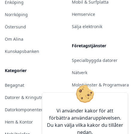
Mobil & Surfplatta
Enköping
Hemservice
Norrköping
Sälja elektronik
Östersund
Om Alina
Företagstjänster
Kunskapsbanken
Specialbyggda datorer
Kategorier
Nätverk
Molntjänster & Programvara
Begagnat
Server & Backup
Datorer & Kringutrustning
Kameraövervakning
Datorkomponenter
Vi använder kakor för att
förbättra användarupplevelsen.
Konferens & Public Display
Hem & Kontor
Du kan välja vilka kakor du tillåter
nedan.
Sälja elektronik