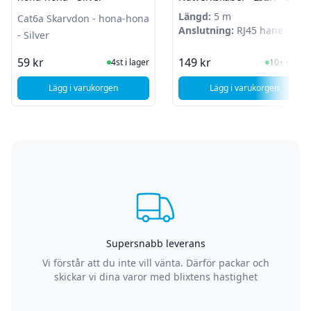
Vit
Längd:
5 m
Cat6a Skarvdon - hona-hona
Anslutning:
RJ45 hane -
- Silver
RJ45 hane
I Lager
I Lager
59 kr
149 kr
4st i lager
10+ i lager
Lägg i varukorgen
Lägg i varukorgen
, Deltaco Cat6a Skarvdon - hona-hona - Silver
, Deltaco U/FTP -
Supersnabb leverans
Vi förstår att du inte vill vänta. Därför packar och
skickar vi dina varor med blixtens hastighet