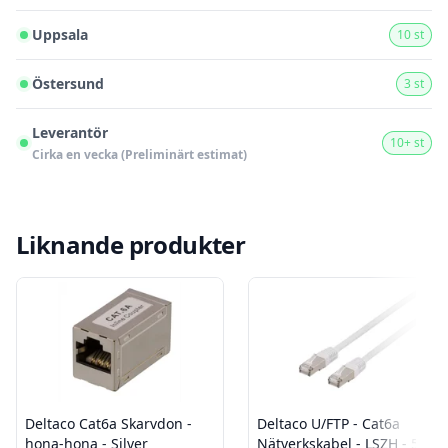
Uppsala
10 st
Östersund
3 st
Leverantör
10+ st
Cirka en vecka (Preliminärt estimat)
Liknande produkter
Deltaco Cat6a Skarvdon -
Deltaco U/FTP - Cat6a
hona-hona - Silver
Nätverkskabel - LSZH - 5m -