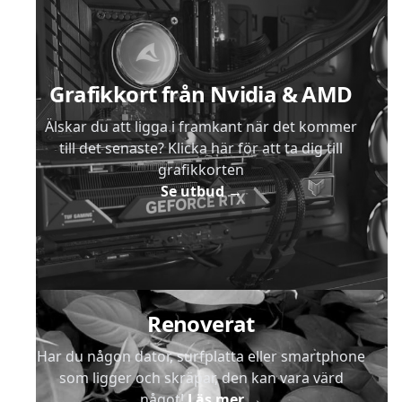
Grafikkort från Nvidia & AMD
Älskar du att ligga i framkant när det kommer
till det senaste? Klicka här för att ta dig till
grafikkorten
Se utbud
→
Renoverat
Har du någon dator, surfplatta eller smartphone
som ligger och skräpar, den kan vara värd
något!
Läs mer
→