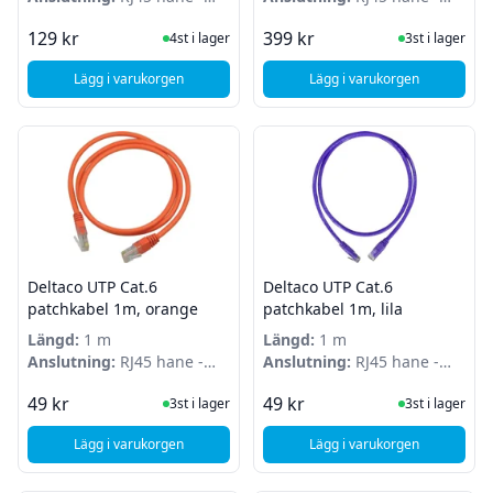
RJ45 hane
RJ45 hane
I Lager
I Lager
129 kr
399 kr
4st i lager
3st i lager
Lägg i varukorgen
Lägg i varukorgen
, Ubiquiti UniFi CAT6 - 1m - Patchkabel - Vit - Böjbar - Ultrat
, Deltaco UTP Cat 6 p
Deltaco UTP Cat.6
Deltaco UTP Cat.6
patchkabel 1m, orange
patchkabel 1m, lila
Längd:
1 m
Längd:
1 m
Anslutning:
RJ45 hane -
Anslutning:
RJ45 hane -
RJ45 hane
RJ45 hane
I Lager
I Lager
49 kr
49 kr
3st i lager
3st i lager
Lägg i varukorgen
Lägg i varukorgen
, Deltaco UTP Cat.6 patchkabel 1m, orange
, Deltaco UTP Cat.6 p