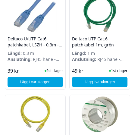
Deltaco U/UTP Cat6
Deltaco UTP Cat.6
patchkabel, LSZH - 0,3m -
patchkabel 1m, grön
Blå
Längd:
0.3 m
Längd:
1 m
Anslutning:
RJ45 hane -
Anslutning:
RJ45 hane -
RJ45 hane
RJ45 hane
I Lager
I Lager
39 kr
49 kr
2st i lager
1st i lager
Lägg i varukorgen
Lägg i varukorgen
, Deltaco U/UTP Cat6 patchkabel, LSZH - 0,3m - Blå
, Deltaco UTP Cat.6 