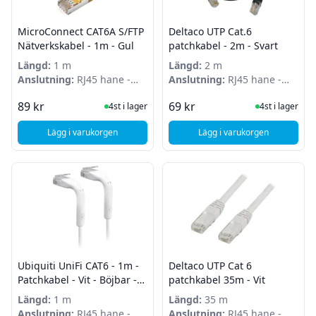
MicroConnect CAT6A S/FTP
Deltaco UTP Cat.6
Nätverkskabel - 1m - Gul
patchkabel - 2m - Svart
Längd:
1 m
Längd:
2 m
Anslutning:
RJ45 hane -
Anslutning:
RJ45 hane -
RJ45 hane
RJ45 hane
I Lager
I Lager
89 kr
69 kr
4st i lager
4st i lager
Lägg i varukorgen
Lägg i varukorgen
, MicroConnect CAT6A S/FTP Nätverkskabel - 1m - Gul
, Deltaco UTP Cat.6 p
Ubiquiti UniFi CAT6 - 1m -
Deltaco UTP Cat 6
Patchkabel - Vit - Böjbar -
patchkabel 35m - Vit
Ultratunn
Längd:
1 m
Längd:
35 m
Anslutning:
RJ45 hane -
Anslutning:
RJ45 hane -