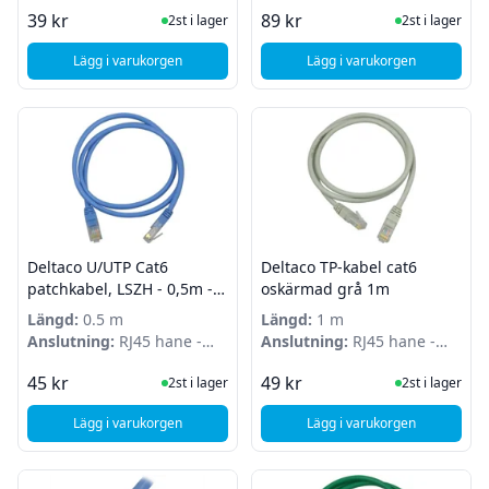
RJ45 hane
RJ45 hane
I Lager
I Lager
39 kr
89 kr
2st i lager
2st i lager
Lägg i varukorgen
Lägg i varukorgen
, Deltaco U/UTP Cat6 patchkabel 0,3m, vit
, MicroConnect CAT6A
Deltaco U/UTP Cat6
Deltaco TP-kabel cat6
patchkabel, LSZH - 0,5m -
oskärmad grå 1m
Blå
Längd:
0.5 m
Längd:
1 m
Anslutning:
RJ45 hane -
Anslutning:
RJ45 hane -
RJ45 hane
RJ45 hane
I Lager
I Lager
45 kr
49 kr
2st i lager
2st i lager
Lägg i varukorgen
Lägg i varukorgen
, Deltaco U/UTP Cat6 patchkabel, LSZH - 0,5m - Blå
, Deltaco TP-kabel c