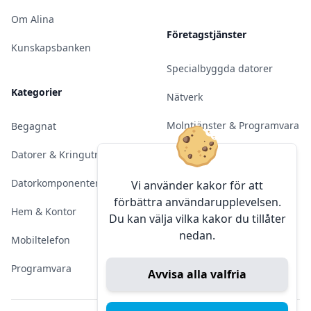
Om Alina
Företagstjänster
Kunskapsbanken
Specialbyggda datorer
Kategorier
Nätverk
Molntjänster & Programvara
Begagnat
Server & Backup
Datorer & Kringutrustning
Kameraövervakning
Datorkomponenter
Vi använder kakor för att
förbättra användarupplevelsen.
Konferens & Public Display
Hem & Kontor
Du kan välja vilka kakor du tillåter
nedan.
Sälja elektronik
Mobiltelefon
Programvara
Avvisa alla valfria