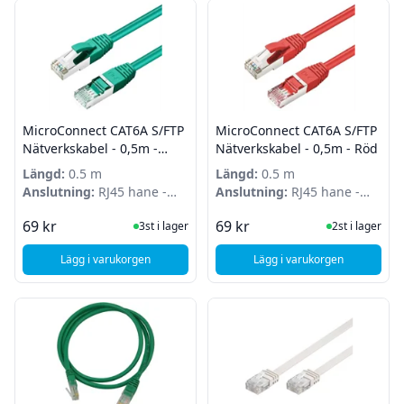
MicroConnect CAT6A S/FTP
MicroConnect CAT6A S/FTP
Nätverkskabel - 0,5m -
Nätverkskabel - 0,5m - Röd
Grön
Längd:
0.5 m
Längd:
0.5 m
Anslutning:
RJ45 hane -
Anslutning:
RJ45 hane -
RJ45 hane
RJ45 hane
I Lager
I Lager
69 kr
69 kr
3st i lager
2st i lager
Lägg i varukorgen
Lägg i varukorgen
, MicroConnect CAT6A S/FTP Nätverkskabel - 0,5m - Grön
, MicroConnect CAT6A