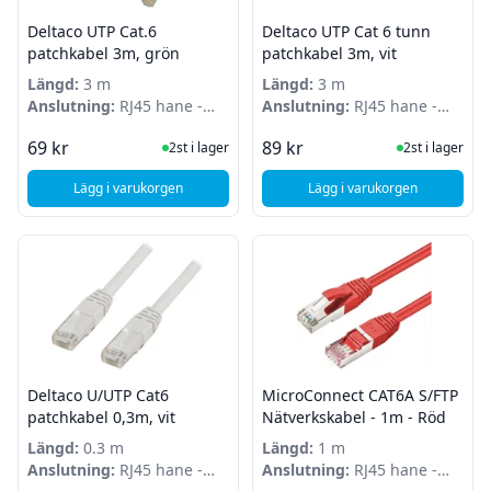
Deltaco UTP Cat.6
Deltaco UTP Cat 6 tunn
patchkabel 3m, grön
patchkabel 3m, vit
Längd:
3 m
Längd:
3 m
Anslutning:
RJ45 hane -
Anslutning:
RJ45 hane -
RJ45 hane
RJ45 hane
I Lager
I Lager
69 kr
89 kr
2st i lager
2st i lager
Lägg i varukorgen
Lägg i varukorgen
, Deltaco UTP Cat.6 patchkabel 3m, grön
, Deltaco UTP Cat 6 t
Deltaco U/UTP Cat6
MicroConnect CAT6A S/FTP
patchkabel 0,3m, vit
Nätverkskabel - 1m - Röd
Längd:
0.3 m
Längd:
1 m
Anslutning:
RJ45 hane -
Anslutning:
RJ45 hane -