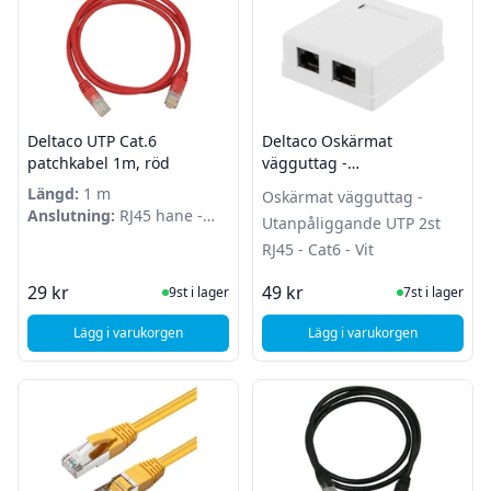
Deltaco UTP Cat.6
Deltaco Oskärmat
patchkabel 1m, röd
vägguttag -
Utanpåliggande UTP 2st
Längd:
1 m
Oskärmat vägguttag -
RJ45 - Cat6 - Vit
Anslutning:
RJ45 hane -
Utanpåliggande UTP 2st
RJ45 hane
RJ45 - Cat6 - Vit
I Lager
I Lager
29 kr
49 kr
9st i lager
7st i lager
Lägg i varukorgen
Lägg i varukorgen
, Deltaco UTP Cat.6 patchkabel 1m, röd
, Deltaco Oskärmat vä