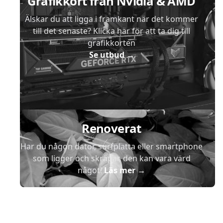
Grafikkort från Nvidia & AMD
Älskar du att ligga i framkant när det kommer
till det senaste? Klicka här för att ta dig till
grafikkorten
Se utbud
→
Renoverat
Har du någon dator, surfplatta eller smartphone
som ligger och skräpar, den kan vara värd
något!
Läs mer
→