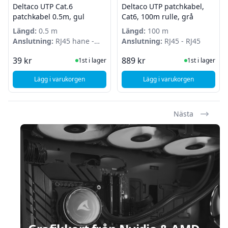
Deltaco UTP Cat.6
Deltaco UTP patchkabel,
patchkabel 0.5m, gul
Cat6, 100m rulle, grå
Längd:
0.5 m
Längd:
100 m
Anslutning:
RJ45 hane -
Anslutning:
RJ45 - RJ45
RJ45 hane
I Lager
I Lager
39 kr
889 kr
1st i lager
1st i lager
Lägg i varukorgen
Lägg i varukorgen
, Deltaco UTP Cat.6 patchkabel 0.5m, gul
Nästa
Sidfot