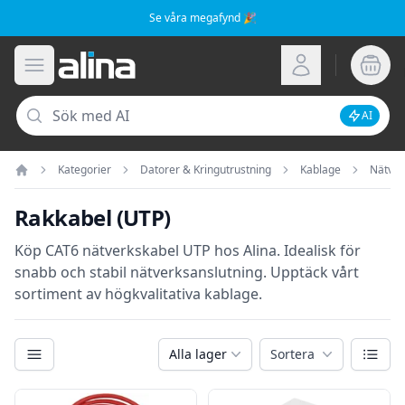
Se våra megafynd 🎉
Alina.se
Öppna meny
Logga in
Sök
AI
Inaktive
Kategorier
Datorer & Kringutrustning
Kablage
Nätver
Hem
Rakkabel (UTP)
Köp CAT6 nätverkskabel UTP hos Alina. Idealisk för
snabb och stabil nätverksanslutning. Upptäck vårt
sortiment av högkvalitativa kablage.
Kategorier
Växla
Alla lager
Sortera
Filter
Produkter