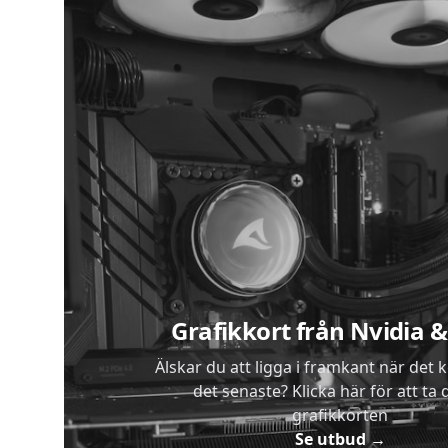
Vilka typer av kameror erbjuder ni?
Kan ni erbjuda övervakning och supp
Sidfot
Grafikkort från Nvidia
Älskar du att ligga i framkant när det 
det senaste? Klicka här för att ta di
grafikkorten
Se utbud
→