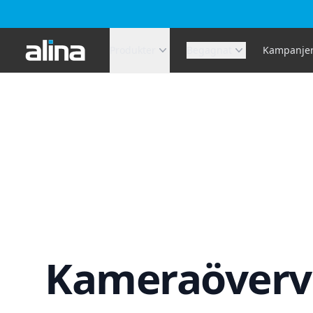
Alina.se
Produkter
Begagnat
Kampanje
Kameraöverv