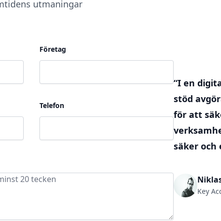
ramtidens utmaningar
Företag
“I en digit
stöd avgör
Telefon
för att säk
verksamhet
säker och 
Nikla
Key Ac