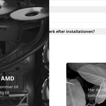
ort för vårt företagsnätverk efter installationen?
 & AMD
kommer till
Har du nå
g till
som ligge