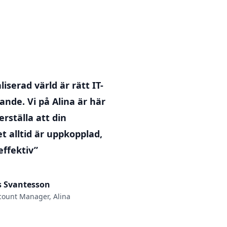
aliserad värld är rätt IT-
ande. Vi på Alina är här
erställa att din
 alltid är uppkopplad,
effektiv”
s Svantesson
count Manager, Alina