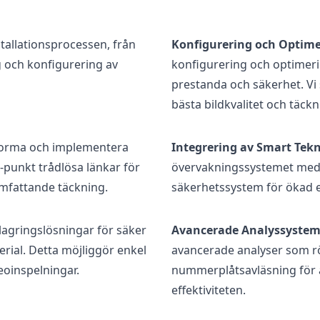
tallationsprocessen, från
Konfigurering och Optime
g och konfigurering av
konfigurering och optimeri
prestanda och säkerhet. Vi s
bästa bildkvalitet och täckn
utforma och implementera
Integrering av Smart Tekn
l-punkt trådlösa länkar för
övervakningssystemet med 
mfattande täckning.
säkerhetssystem för ökad ef
agringslösningar för säker
Avancerade Analyssystem
erial. Detta möjliggör enkel
avancerade analyser som r
deoinspelningar.
nummerplåtsavläsning för a
effektiviteten.