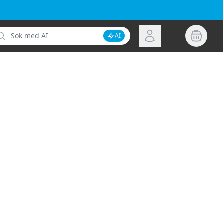
k
Logga in
AI
Inaktivera AI-sökning