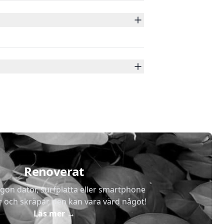
Renoverat
gon dator, surfplatta eller smartphone
r och skräpar, den kan vara värd något!
Läs mer
→