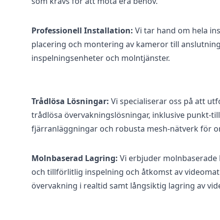
som krävs för att möta era behov.
Professionell Installation:
Vi tar hand om hela ins
placering och montering av kameror till anslutnin
inspelningsenheter och molntjänster.
Trådlösa Lösningar:
Vi specialiserar oss på att 
trådlösa övervakningslösningar, inklusive punkt-til
fjärranläggningar och robusta mesh-nätverk för o
Molnbaserad Lagring:
Vi erbjuder molnbaserade l
och tillförlitlig inspelning och åtkomst av videomat
övervakning i realtid samt långsiktig lagring av vi