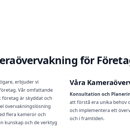
meraövervakning för Föret
Våra Kameraöverv
tigare, erbjuder vi
företag. Vår omfattande
Konsultation och Planeri
rt företag är skyddat och
att förstå era unika behov 
kel övervakningslösning
och implementera ett över
ed flera kameror och
och i framtiden.
den kunskap och de verktyg