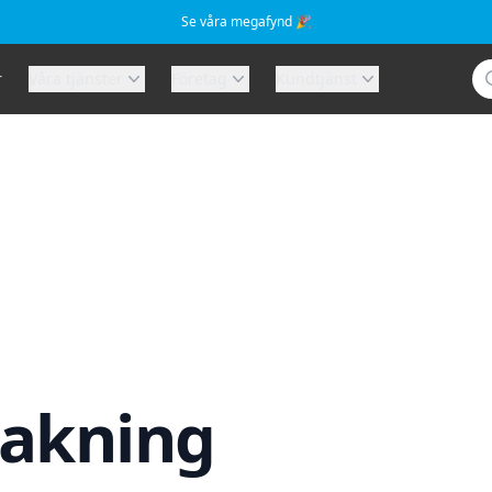
Se våra megafynd 🎉
Sö
r
Våra tjänster
Företag
Kundtjänst
akning