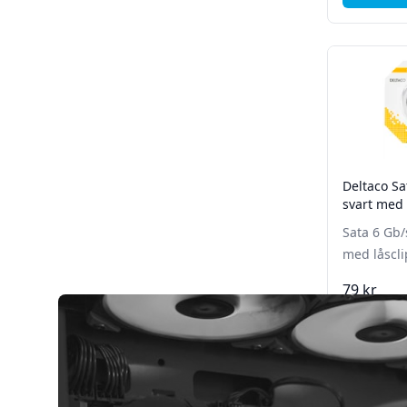
Deltaco Sa
svart med 
Sata 6 Gb/
med låscli
79 kr
Lägg 