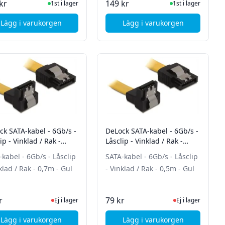
I Lager
I Lager
kr
149 kr
1st i lager
1st i lager
Lägg i varukorgen
Lägg i varukorgen
A-port på PCI-täckplåt, SATA 6Gb/s
, StarTech 1M SFF-8643 TO 4X SATA CABLE
, MicroConnect Slim 
ck SATA-kabel - 6Gb/s -
DeLock SATA-kabel - 6Gb/s -
ip - Vinklad / Rak -
Låsclip - Vinklad / Rak -
 - Gul
0,5m - Gul
kabel - 6Gb/s - Låsclip
SATA-kabel - 6Gb/s - Låsclip
klad / Rak - 0,7m - Gul
- Vinklad / Rak - 0,5m - Gul
tsidan för senaste status
Ej i lager, besök produktsidan för senaste status
Ej i lager, besök p
r
79 kr
Ej i lager
Ej i lager
Lägg i varukorgen
Lägg i varukorgen
-kabel IPASS SFF8087 till IPASS SFF8087, 0,75m
, DeLock SATA-kabel - 6Gb/s - Låsclip - Vinklad / Rak - 0,7m
, DeLock SATA-kabel - 