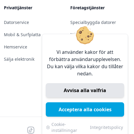
Privattjänster
Företagstjänster
Datorservice
Specialbyggda datorer
Mobil & Surfplatta
Nätverk
Hemservice
Molntjänster &
Vi använder kakor för att
Programvara
förbättra användarupplevelsen.
Sälja elektronik
Du kan välja vilka kakor du tillåter
Server & Backup
nedan.
Kameraövervakning
Avvisa alla valfria
Konferens & Public Display
Sälja elektronik
Acceptera alla cookies
Cookie-
Integritetspolicy
Tiktok
Facebook
Instagram
YouTube
Mörk
Mörkt läge
inställningar