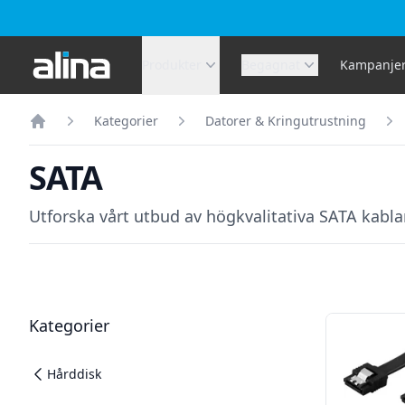
Alina.se
Produkter
Begagnat
Kampanje
Kategorier
Datorer & Kringutrustning
Hem
SATA
Utforska vårt utbud av högkvalitativa SATA kablar
Filter
Produkter
Kategorier
Hårddisk