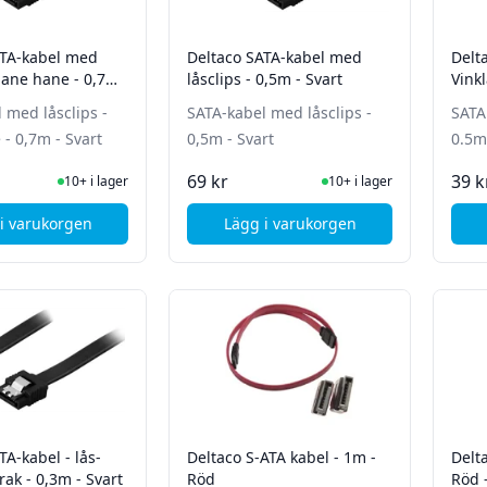
ATA-kabel med
Deltaco SATA-kabel med
Delt
 hane hane - 0,7m
låsclips - 0,5m - Svart
Vink
 med låsclips -
SATA-kabel med låsclips -
SATA
- 0,7m - Svart
0,5m - Svart
0.5m
I Lager
I Lager
69 kr
39 k
10+ i lager
10+ i lager
i varukorgen
Lägg i varukorgen
, Deltaco SATA-kabel med låsclips - hane hane - 0,7m - Svart
, Deltaco SATA-kabel med lå
TA-kabel - lås-
Deltaco S-ATA kabel - 1m -
Delt
-rak - 0,3m - Svart
Röd
Röd 