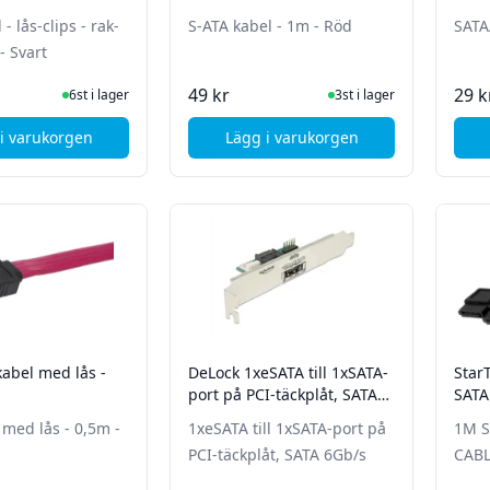
- lås-clips - rak-
S-ATA kabel - 1m - Röd
SATA
- Svart
I Lager
I Lager
49 kr
29 k
6st i lager
3st i lager
i varukorgen
Lägg i varukorgen
, Deltaco SATA-kabel - lås-clips - rak-rak - 0,3m - Svart
, Deltaco S-ATA kabel - 1m 
 kabel med lås -
DeLock 1xeSATA till 1xSATA-
Star
d
port på PCI-täckplåt, SATA
SATA
6Gb/s
 med lås - 0,5m -
1xeSATA till 1xSATA-port på
1M S
PCI-täckplåt, SATA 6Gb/s
CAB