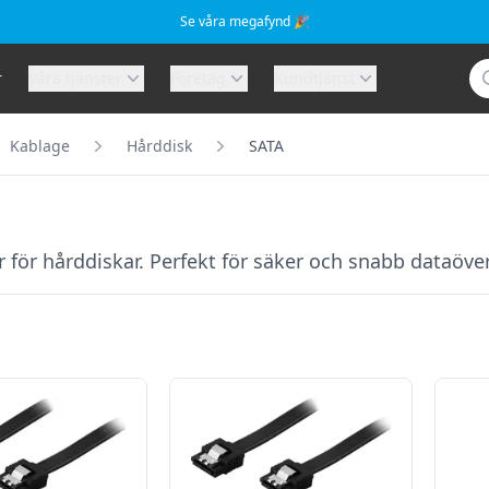
Se våra megafynd 🎉
Sö
r
Våra tjänster
Företag
Kundtjänst
Kablage
Hårddisk
SATA
 för hårddiskar. Perfekt för säker och snabb dataöver