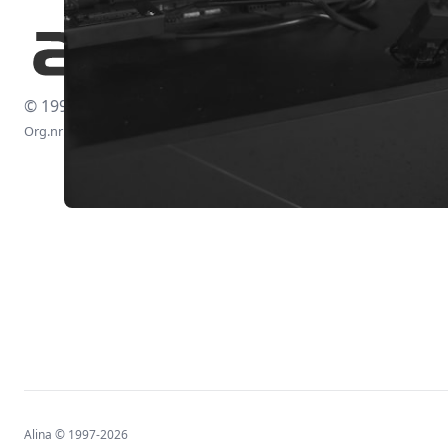
© 1997-2026
Org.nr: 556438-4260
Alina © 1997-2026