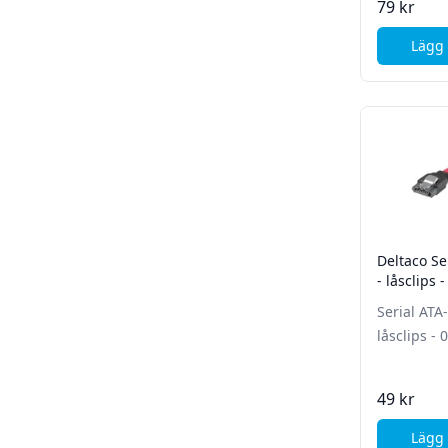
79 kr
Lägg 
Deltaco Se
- låsclips 
Serial ATA
låsclips - 
49 kr
Lägg 