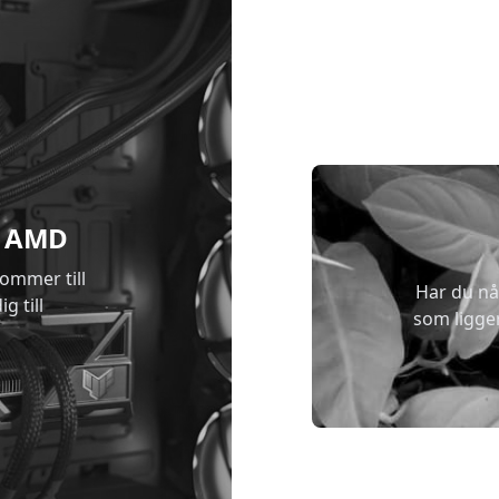
 & AMD
kommer till
Har du nå
g till
som ligge