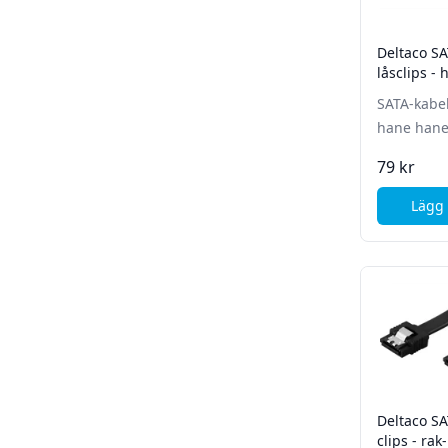
Deltaco S
låsclips -
- Svart
SATA-kabel
hane hane 
79 kr
Lägg 
Deltaco SA
clips - rak