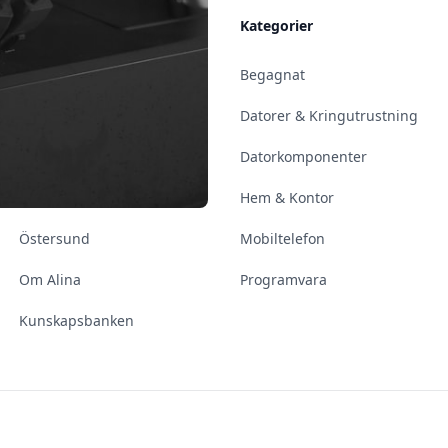
Allmänt
Kategorier
Kontakt & Öppettider
Begagnat
Uppsala
Datorer & Kringutrustning
Enköping
Datorkomponenter
Norrköping
Hem & Kontor
Östersund
Mobiltelefon
Om Alina
Programvara
Kunskapsbanken