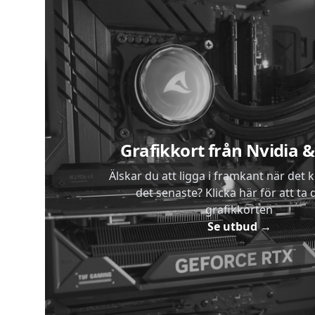
Sidfot
Grafikkort från Nvidia
Älskar du att ligga i framkant när det 
det senaste? Klicka här för att ta di
grafikkorten
Se utbud
→