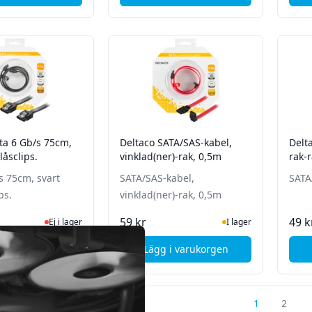
ta 6 Gb/s 75cm,
Deltaco SATA/SAS-kabel,
Delt
låsclips.
vinklad(ner)-rak, 0,5m
rak-
s 75cm, svart
SATA/SAS-kabel,
SATA
ps.
vinklad(ner)-rak, 0,5m
Ej i lager, besök produktsidan för senaste status
I Lager
59 kr
49 k
Ej i lager
I lager
i varukorgen
Lägg i varukorgen
, Deltaco Sata 6 Gb/s 75cm, svart med låsclips.
, Deltaco SATA/SAS-kabel, v
1
2