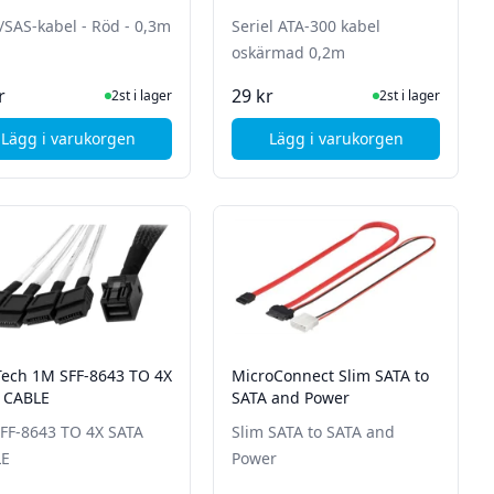
/SAS-kabel - Röd - 0,3m
Seriel ATA-300 kabel
oskärmad 0,2m
I Lager
I Lager
r
29 kr
2st i lager
2st i lager
Lägg i varukorgen
Lägg i varukorgen
- Röd
, Deltaco SATA/SAS-kabel - Röd - 0,3m
, Deltaco Seriel ATA
Tech 1M SFF-8643 TO 4X
MicroConnect Slim SATA to
 CABLE
SATA and Power
FF-8643 TO 4X SATA
Slim SATA to SATA and
LE
Power