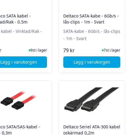
aco SATA kabel -
Deltaco SATA-kabe - 6Gb/s -
lad/Rak - 0.5m
lås-clips - 1m - Svart
 kabel - Vinklad/Rak -
SATA-kabe - 6Gb/s - lås-clips
- 1m - Svart
I Lager
I Lager
r
79 kr
9st i lager
7st i lager
Lägg i varukorgen
Lägg i varukorgen
sclips - 0,5m - Svart
, Deltaco SATA kabel - Vinklad/Rak - 0.5m
, Deltaco SATA-kabe - 
aco SATA/SAS-kabel -
Deltaco Seriel ATA-300 kabel
- 0,3m
oskärmad 0,2m