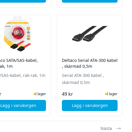
aco SATA/SAS-kabel,
Deltaco Serial ATA-300 kabel
rak, 1m
, skärmad 0,5m
/SAS-kabel, rak-rak, 1m
Serial ATA-300 kabel ,
skärmad 0,5m
I Lager
I Lager
r
49 kr
I lager
I lager
Lägg i varukorgen
Lägg i varukorgen
inklad(ner)-rak, 0,5m
, Deltaco SATA/SAS-kabel, rak-rak, 1m
, Deltaco Serial ATA-
Nästa