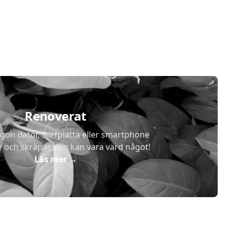
Renoverat
gon dator, surfplatta eller smartphone
r och skräpar, den kan vara värd något!
Läs mer
→