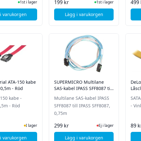
I Lager
I Lager
199 kr
499 
1st i lager
1st i lager
i varukorgen
Lägg i varukorgen
, iiglo Sata kabel med lås - 0,5m - Röd
, DeLock 1xeSATA till 1xSAT
rial ATA-150 kabe
SUPERMICRO Multilane
DeLo
- 0,5m - Röd
SAS-kabel IPASS SFF8087 till
Låscl
IPASS SFF8087, 0,75m
0,7m
-150 kabe -
Multilane SAS-kabel IPASS
SATA-
0,5m - Röd
SFF8087 till IPASS SFF8087,
- Vin
0,75m
I Lager
Ej i lager, besök produk
299 kr
89 k
I lager
Ej i lager
i varukorgen
Lägg i varukorgen
, Deltaco Serial ATA-150 kabe - låsclips - 0,5m - Röd
, SUPERMICRO Multilane SAS