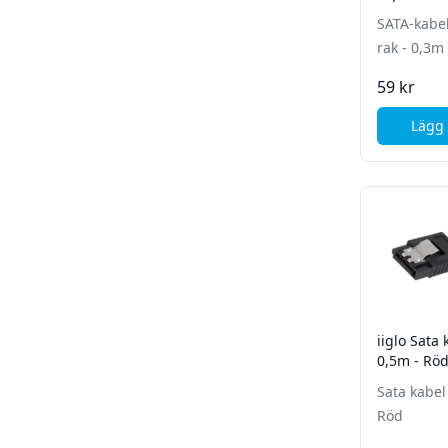
SATA-kabel 
rak - 0,3m 
59 kr
Lägg 
iiglo Sata
0,5m - Rö
Sata kabel
Röd