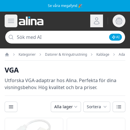
Se våra megafynd 🎉
Alina.se
Öppna meny
Logga in
Sök
AI
Inaktive
Kategorier
Datorer & Kringutrustning
Kablage
Adapte
Hem
VGA
Utforska VGA-adaptrar hos Alina. Perfekta för dina
visningsbehov. Hög kvalitet och bra priser.
Kategorier
Växla
Alla lager
Sortera
Filter
Produkter