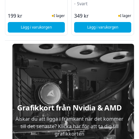
- Svart
I Lager
I Lager
199 kr
349 kr
I lager
I lager
Lägg i varukorgen
Lägg i varukorgen
, DeLock VGA-adapter, HD15 ha-HD15 ho, vinklad
, Deltaco VGA med lju
Sidfot
Grafikkort från Nvidia & AMD
Älskar du att ligga i framkant när det kommer
till det senaste? Klicka här för att ta dig till
grafikkorten