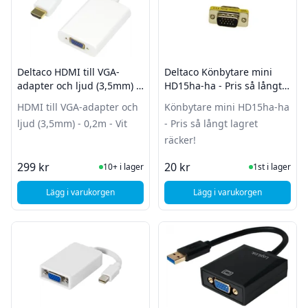
Deltaco HDMI till VGA-
Deltaco Könbytare mini
adapter och ljud (3,5mm) -
HD15ha-ha - Pris så långt
0,2m - Vit
lagret räcker!
HDMI till VGA-adapter och
Könbytare mini HD15ha-ha
ljud (3,5mm) - 0,2m - Vit
- Pris så långt lagret
räcker!
I Lager
I Lager
299 kr
20 kr
10+ i lager
1st i lager
Lägg i varukorgen
Lägg i varukorgen
, Deltaco Könbytare m
, Deltaco HDMI till VGA-adapter och ljud (3,5mm) - 0,2m - V