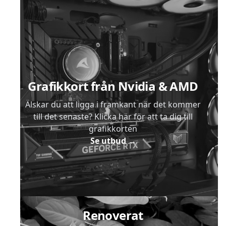
Sidfot
Grafikkort från Nvidia & AMD
Älskar du att ligga i framkant när det kommer
till det senaste? Klicka här för att ta dig till
grafikkorten
Se utbud
→
Renoverat