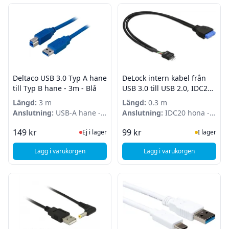
Deltaco USB 3.0 Typ A hane
DeLock intern kabel från
till Typ B hane - 3m - Blå
USB 3.0 till USB 2.0, IDC20
ho - IDC10 ha, 0,3m, svart
Längd:
3 m
Längd:
0.3 m
Anslutning:
USB-A hane -
Anslutning:
IDC20 hona -
USB-B hane
IDC10 hane
Ej i lager, besök produktsidan för sena
I Lager
149 kr
99 kr
Ej i lager
I lager
Lägg i varukorgen
Lägg i varukorgen
, Deltaco USB 3.0 Typ A hane till Typ B hane - 3m - Blå
, DeLock intern kabel