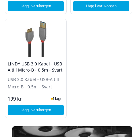
Lägg i varukorgen
Lägg i varukorgen
, COM USB 3.0 kabel, Typ A hane - Typ Micro B hane - 1m - 
, DeLock Intern förlä
LINDY USB 3.0 Kabel - USB-
A till Micro-B - 0.5m - Svart
USB 3.0 Kabel - USB-A till
Micro-B - 0.5m - Svart
I Lager
199 kr
I lager
Lägg i varukorgen
, LINDY USB 3.0 Kabel - USB-A till Micro-B - 0.5m - Svart