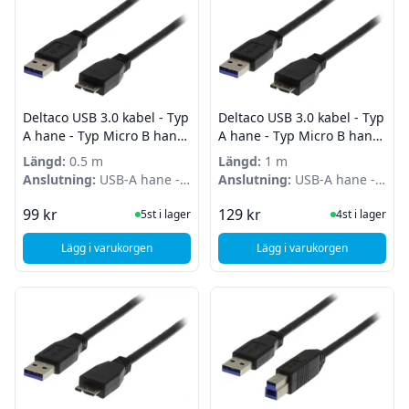
Deltaco USB 3.0 kabel - Typ
Deltaco USB 3.0 kabel - Typ
A hane - Typ Micro B hane
A hane - Typ Micro B hane
- 0,5m - Svart
- 1m - Svart
Längd:
0.5 m
Längd:
1 m
Anslutning:
USB-A hane -
Anslutning:
USB-A hane -
Micro B hane
Micro B hane
I Lager
I Lager
99 kr
129 kr
5st i lager
4st i lager
Lägg i varukorgen
Lägg i varukorgen
, Deltaco USB 3.0 kabel - Typ A hane - Typ Micro B hane - 0,
, Deltaco USB 3.0 kab