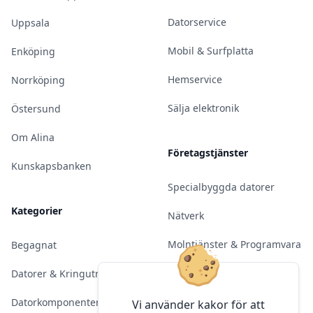
Datorservice
Uppsala
Mobil & Surfplatta
Enköping
Hemservice
Norrköping
Sälja elektronik
Östersund
Om Alina
Företagstjänster
Kunskapsbanken
Specialbyggda datorer
Kategorier
Nätverk
Molntjänster & Programvara
Begagnat
Server & Backup
Datorer & Kringutrustning
Kameraövervakning
Datorkomponenter
Vi använder kakor för att