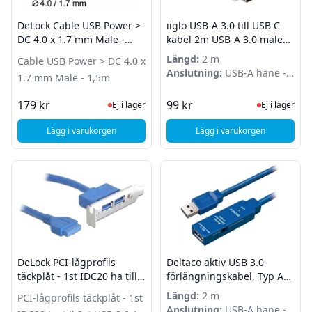
DeLock Cable USB Power >
iiglo USB-A 3.0 till USB C
DC 4.0 x 1.7 mm Male -
kabel 2m USB-A 3.0 male
1,5m
till USB C male, v 3.0,
Längd:
2 m
Cable USB Power > DC 4.0 x
480Mbps, PVC, vit
Anslutning:
USB-A hane -
1.7 mm Male - 1,5m
USB-C hane
Ej i lager, besök produktsidan för sena
Ej i lager
179 kr
99 kr
Ej i lager
Ej i lager
Lägg i varukorgen
Lägg i varukorgen
, iiglo USB-A 3.0 til
, DeLock Cable USB Power > DC 4.0 x 1.7 mm Male - 1,5m
DeLock PCI-lågprofils
Deltaco aktiv USB 3.0-
täckplåt - 1st IDC20 ha till
förlängningskabel, Typ A
2st USB 3.0 A honor - 0,4m
ha - ho, 2m, blå
Längd:
2 m
PCI-lågprofils täckplåt - 1st
Anslutning:
USB-A hane -