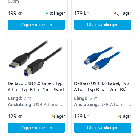
60cm
I Lager
Ej i lager
199 kr
179 kr
1st i lager
Ej i lager
Lägg i varukorgen
Lägg i varukorgen
, DeLock USB 3.0 kabel - 2st USB Typ-A till 1st Micro-B 3.0 
, DeLock USB 3.0 kabe
Deltaco USB 3.0 kabel, Typ
Deltaco USB 3.0 kabel, Typ
A ha - Typ B ha - 2m - Svart
A ha - Typ B ha - 2m - Blå
Längd:
2 m
Längd:
2 m
Anslutning:
USB-A hane -
Anslutning:
USB-A hane -
USB-B hane
USB-B hane
I Lager
I Lager
129 kr
129 kr
I lager
I lager
Lägg i varukorgen
Lägg i varukorgen
, Deltaco USB 3.0 kabel, Typ A ha - Typ B ha - 2m - Svart
, Deltaco USB 3.0 kab