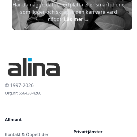
Har du någon dator, surfplatta eller smartphone
som ligger och skräpar, den kan vara värd
något!
Läs mer
→
© 1997-2026
Org.nr: 556438-4260
Allmänt
Privattjänster
Kontakt & Öppettider