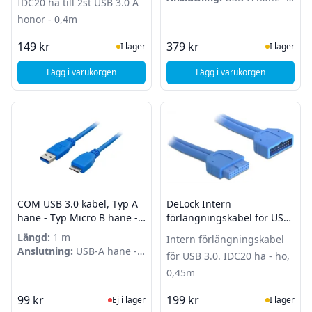
IDC20 ha till 2st USB 3.0 A
USB-A hona
honor - 0,4m
I Lager
I Lager
149 kr
379 kr
I lager
I lager
Lägg i varukorgen
Lägg i varukorgen
, DeLock PCI-lågprofils täckplåt - 1st IDC20 ha till 2st USB 3
, Deltaco aktiv USB 3
COM USB 3.0 kabel, Typ A
DeLock Intern
hane - Typ Micro B hane -
förlängningskabel för USB
1m - Blå
3.0. IDC20 ha - ho, 0,45m
Längd:
1 m
Intern förlängningskabel
Anslutning:
USB-A hane -
för USB 3.0. IDC20 ha - ho,
Micro B hane
0,45m
Ej i lager, besök produktsidan för sena
I Lager
99 kr
199 kr
Ej i lager
I lager