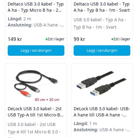
Deltaco USB 3.0 kabel - Typ
Deltaco USB 3.0 kabel - Typ
A ha - Typ Micro B ha - 2m
A ha - Typ B ha - 1m - Svart
- Svart
Längd:
2 m
USB 3.0 kabel - Typ A ha -
Anslutning:
USB-A hane -
Typ B ha - 1m - Svart
Micro B hane
I Lager
I Lager
149 kr
99 kr
2st i lager
2st i lager
Lägg i varukorgen
Lägg i varukorgen
, Deltaco USB 3.0 kabel - Typ A ha - Typ Micro B ha - 2m - Sv
, Deltaco USB 3.0 kabe
DeLock USB 3.0 kabel - 2st
DeLock USB 3.0 kabel- USB-
USB Typ-A till 1st Micro-B
A hane till USB-A hane -
3.0 - 60cm
1m - Svart
Längd:
1 m
USB 3.0 kabel - 2st USB
Anslutning:
USB-A hane -
Typ-A till 1st Micro-B 3.0 -
USB-A hane