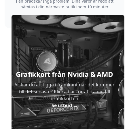
I en brådska? Inga problem! Dina varor är redo att
hämtas i din närmaste butik inom 10 minuter
Sidfot
Grafikkort från Nvidia & AMD
Älskar du att ligga i framkant när det kommer
till det senaste? Klicka här för att ta dig till
grafikkorten
Se utbud
→