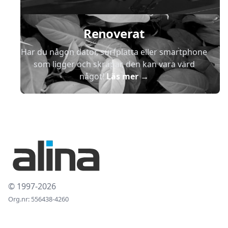
Renoverat
Har du någon dator, surfplatta eller smartphone
som ligger och skräpar, den kan vara värd
något!
Läs mer
→
© 1997-2026
Org.nr: 556438-4260