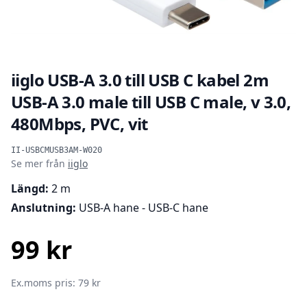
iiglo USB-A 3.0 till USB C kabel 2m
USB-A 3.0 male till USB C male, v 3.0,
480Mbps, PVC, vit
Produktinformation
II-USBCMUSB3AM-W020
Se mer från
iiglo
Längd:
2 m
Anslutning:
USB-A hane - USB-C hane
99 kr
SEK
Ex.moms pris: 79 kr