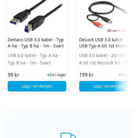
Deltaco USB 3.0 kabel - Typ
DeLock USB 3.0 kabel - 2st
A ha - Typ B ha - 1m - Svart
USB Typ-A till 1st Micro-B
3.0 - 60cm
USB 3.0 kabel - Typ A ha -
USB 3.0 kabel - 2st USB Typ-
Typ B ha - 1m - Svart
A till 1st Micro-B 3.0 - 60cm
I Lager
I Lager
99 kr
199 kr
2st i lager
1st i lager
Lägg i varukorgen
Lägg i varukorgen
, Deltaco USB 3.0 kabel - Typ A ha - Typ B ha - 1m - Svart
, DeLock USB 3.0 