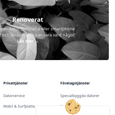
Renoverat
gon dator, surfplatta eller smartphone
r och skräpar, den kan vara värd något!
Läs mer
→
Privattjänster
Företagstjänster
Datorservice
Specialbyggda datorer
Mobil & Surfplatta
Nätverk