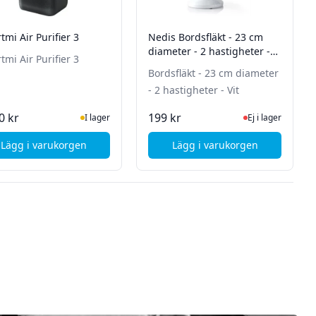
mi Air Purifier 3
Nedis Bordsfläkt - 23 cm
diameter - 2 hastigheter -
mi Air Purifier 3
Vit
Bordsfläkt - 23 cm diameter
- 2 hastigheter - Vit
tsidan för senaste status
I Lager
Ej i lager, besök p
0 kr
199 kr
I lager
Ej i lager
Lägg i varukorgen
Lägg i varukorgen
 Svart
, Smartmi Air Purifier 3
, Nedis Bordsfläkt - 2