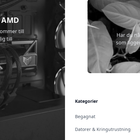
 & AMD
kommer till
Har du nå
g till
som ligge
Allmänt
Kategorier
Kontakt & Öppettider
Begagnat
Uppsala
Datorer & Kringutrustning