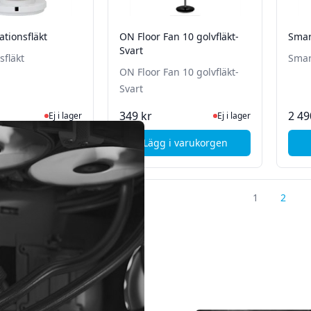
lationsfläkt
ON Floor Fan 10 golvfläkt-
Smart
Svart
sfläkt
Smart
ON Floor Fan 10 golvfläkt-
Svart
Ej i lager, besök produktsidan för senaste status
Ej i lager, besök produk
349 kr
2 49
Ej i lager
Ej i lager
i varukorgen
Lägg i varukorgen
, iiglo cirkulationsfläkt
, ON Floor Fan 10 golvfläkt-
1
2
nde