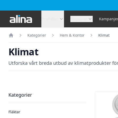
Alina.se
Produkter
Begagnat
Kampanje
Kategorier
Hem & Kontor
Klimat
Hem
Klimat
Utforska vårt breda utbud av klimatprodukter fö
Filter
Produkter
Kategorier
Fläktar