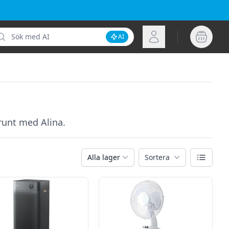
k
Logga in
AI
Inaktivera AI-sökning
runt med Alina.
Växla vy
Alla lager
Sortera