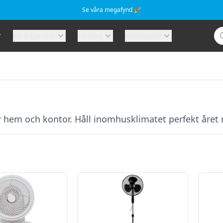
Se våra megafynd 🎉
Sö
r
Våra tjänster
Företag
Kundtjänst
r hem och kontor. Håll inomhusklimatet perfekt året 