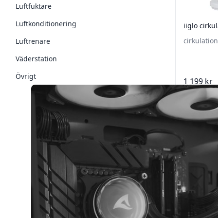
Luftfuktare
Luftkonditionering
iiglo cirku
cirkulation
Luftrenare
Väderstation
Övrigt
1 199 kr
Lägg 
Föregåe
Sidfot