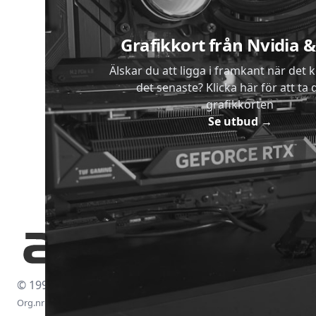
Grafikkort från Nvidia
Älskar du att ligga i framkant när det 
det senaste? Klicka här för att ta di
grafikkorten
Se utbud
→
© 1997-2026
Org.nr: 556438-4260