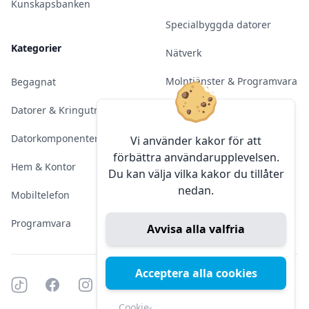
Kunskapsbanken
Specialbyggda datorer
Kategorier
Nätverk
Molntjänster & Programvara
Begagnat
Server & Backup
Datorer & Kringutrustning
Kameraövervakning
Datorkomponenter
Vi använder kakor för att
förbättra användarupplevelsen.
Konferens & Public Display
Hem & Kontor
Du kan välja vilka kakor du tillåter
nedan.
Sälja elektronik
Mobiltelefon
Programvara
Avvisa alla valfria
Acceptera alla cookies
Tiktok
Facebook
Instagram
YouTube
Mörkt läge
Mörkt läge
Cookie-