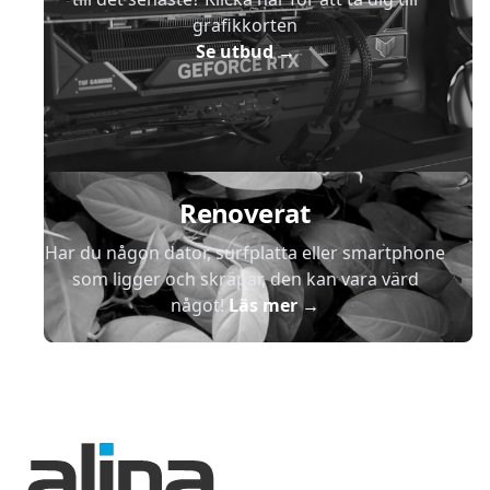
grafikkorten
Se utbud
→
Renoverat
Har du någon dator, surfplatta eller smartphone
som ligger och skräpar, den kan vara värd
något!
Läs mer
→