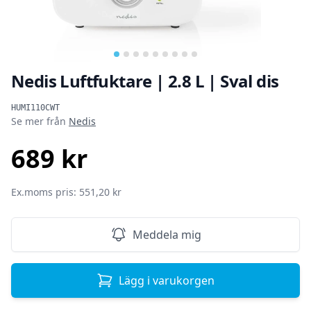
Nedis Luftfuktare | 2.8 L | Sval dis
Produktinformation
HUMI110CWT
Se mer från
Nedis
689 kr
SEK
Ex.moms pris: 551,20 kr
Meddela mig
Lägg i varukorgen