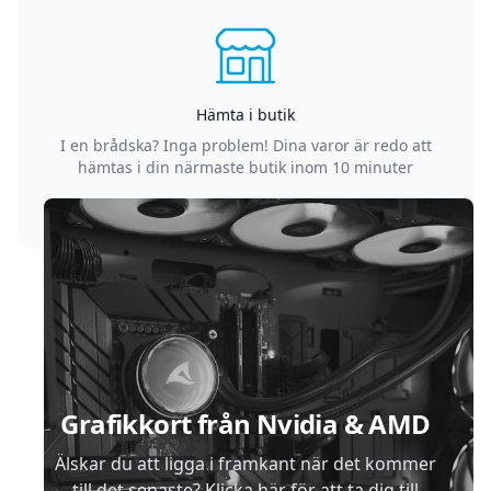
Hämta i butik
I en brådska? Inga problem! Dina varor är redo att
hämtas i din närmaste butik inom 10 minuter
Sidfot
Grafikkort från Nvidia & AMD
Älskar du att ligga i framkant när det kommer
till det senaste? Klicka här för att ta dig till