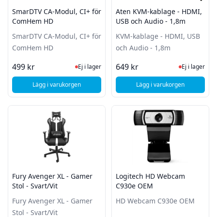
SmarDTV CA-Modul, CI+ för
Aten KVM-kablage - HDMI,
ComHem HD
USB och Audio - 1,8m
SmarDTV CA-Modul, CI+ för
KVM-kablage - HDMI, USB
ComHem HD
och Audio - 1,8m
Ej i lager, besök produktsidan för sena
Ej i lager
499 kr
649 kr
Ej i lager
Ej i lager
Lägg i varukorgen
Lägg i varukorgen
, SmarDTV CA-Modul, CI+ för ComHem HD
, Aten KVM-kablage -
Fury Avenger XL - Gamer
Logitech HD Webcam
Stol - Svart/Vit
C930e OEM
Fury Avenger XL - Gamer
HD Webcam C930e OEM
Stol - Svart/Vit