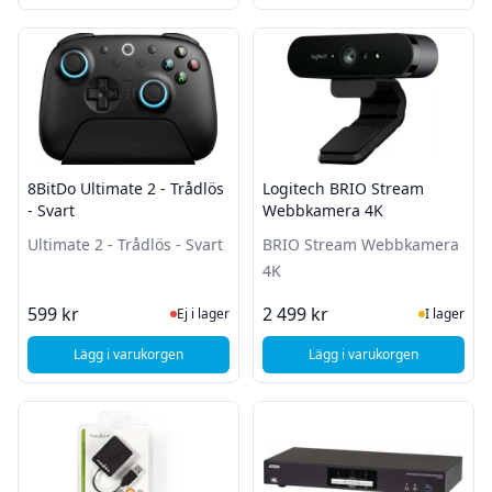
8BitDo Ultimate 2 - Trådlös
Logitech BRIO Stream
- Svart
Webbkamera 4K
Ultimate 2 - Trådlös - Svart
BRIO Stream Webbkamera
4K
Ej i lager, besök produktsidan för sena
I Lager
599 kr
2 499 kr
Ej i lager
I lager
Lägg i varukorgen
Lägg i varukorgen
, 8BitDo Ultimate 2 - Trådlös - Svart
, Logitech BRIO Str