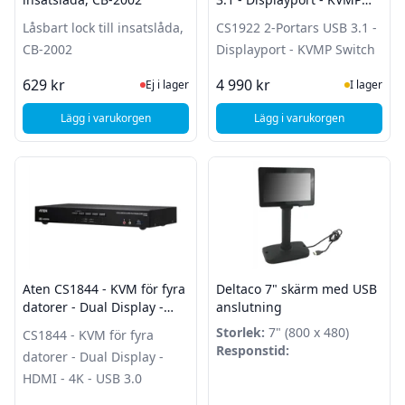
Switch
Låsbart lock till insatslåda,
CS1922 2-Portars USB 3.1 -
CB-2002
Displayport - KVMP Switch
Ej i lager, besök produktsidan för sena
I Lager
629 kr
4 990 kr
Ej i lager
I lager
Lägg i varukorgen
Lägg i varukorgen
, STAR Låsbart lock till insatslåda, CB-2002
Aten CS1844 - KVM för fyra
Deltaco 7" skärm med USB
datorer - Dual Display -
anslutning
HDMI - 4K - USB 3.0
Storlek:
7" (800 x 480)
CS1844 - KVM för fyra
Responstid:
datorer - Dual Display -
HDMI - 4K - USB 3.0