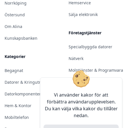
Hemservice
Norrköping
Sälja elektronik
Östersund
Om Alina
Företagstjänster
Kunskapsbanken
Specialbyggda datorer
Kategorier
Nätverk
Molntjänster & Programvara
Begagnat
Server & Backup
Datorer & Kringutrustning
Kameraövervakning
Datorkomponenter
Vi använder kakor för att
förbättra användarupplevelsen.
Konferens & Public Display
Hem & Kontor
Du kan välja vilka kakor du tillåter
nedan.
Sälja elektronik
Mobiltelefon