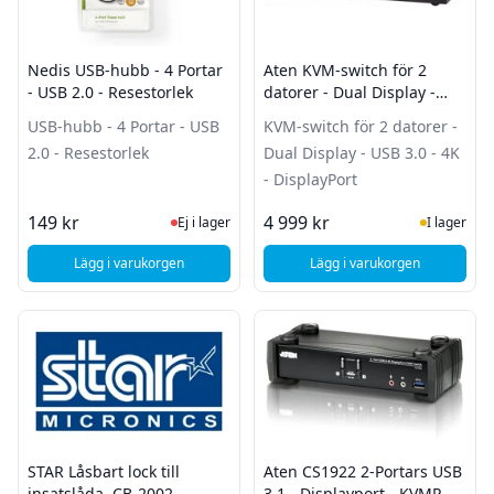
Nedis USB-hubb - 4 Portar
Aten KVM-switch för 2
- USB 2.0 - Resestorlek
datorer - Dual Display -
USB 3.0 - 4K - DisplayPort
USB-hubb - 4 Portar - USB
KVM-switch för 2 datorer -
2.0 - Resestorlek
Dual Display - USB 3.0 - 4K
- DisplayPort
Ej i lager, besök produktsidan för sena
I Lager
149 kr
4 999 kr
Ej i lager
I lager
Lägg i varukorgen
Lägg i varukorgen
, Nedis USB-hubb - 4 Portar - USB 2.0 - Resestorlek
, Aten KVM-switch för
STAR Låsbart lock till
Aten CS1922 2-Portars USB
insatslåda, CB-2002
3.1 - Displayport - KVMP