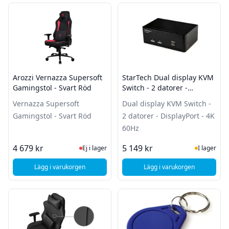
Arozzi Vernazza Supersoft
StarTech Dual display KVM
Gamingstol - Svart Röd
Switch - 2 datorer -
DisplayPort - 4K 60Hz
Vernazza Supersoft
Dual display KVM Switch -
Gamingstol - Svart Röd
2 datorer - DisplayPort - 4K
60Hz
Ej i lager, besök produktsidan för sena
I Lager
4 679 kr
5 149 kr
Ej i lager
I lager
Lägg i varukorgen
Lägg i varukorgen
, Arozzi Vernazza Supersoft Gamingstol - Svart Röd