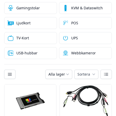
Gamingstolar
KVM & Dataswitch
Ljudkort
POS
TV-Kort
UPS
USB-hubbar
Webbkameror
Kategorier
Växla
Alla lager
Sortera
Filter
Produkter