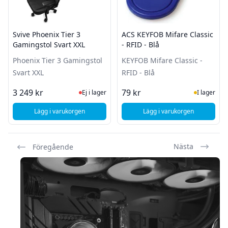
Svive Phoenix Tier 3
ACS KEYFOB Mifare Classic
Gamingstol Svart XXL
- RFID - Blå
Phoenix Tier 3 Gamingstol
KEYFOB Mifare Classic -
Svart XXL
RFID - Blå
Ej i lager, besök produktsidan för sena
I Lager
3 249 kr
79 kr
Ej i lager
I lager
Lägg i varukorgen
Lägg i varukorgen
, Svive Phoenix Tier 3 Gamingstol Svart XXL
, ACS KEYFOB Mifare C
Nästa
Föregående
Sidfot