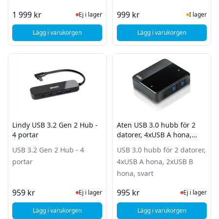
Ej i lager, besök produktsidan för sena
I Lager
1 999 kr
999 kr
Ej i lager
I lager
Lägg i varukorgen
Lägg i varukorgen
, Fury Avenger XL - Gamer Stol - Svart/Vit
, Logitech HD Webc
Lindy USB 3.2 Gen 2 Hub -
Aten USB 3.0 hubb för 2
4 portar
datorer, 4xUSB A hona,
2xUSB B hona, svart
USB 3.2 Gen 2 Hub - 4
USB 3.0 hubb för 2 datorer,
portar
4xUSB A hona, 2xUSB B
hona, svart
Ej i lager, besök produktsidan för sena
Ej i lager
959 kr
995 kr
Ej i lager
Ej i lager
Lägg i varukorgen
Lägg i varukorgen
, Lindy USB 3.2 Gen 2 Hub - 4 portar
, Aten USB 3.0 hubb 