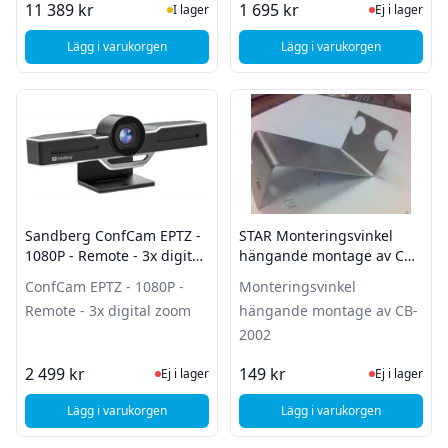
I Lager
Ej i lager
11 389 kr
1 695 kr
I lager
Ej i lager
Lägg i varukorgen
Lägg i varukorgen
, Aten CS1844 - KVM för fyra datorer - Dual Display - HDMI -
, Deltaco 7" skärm m
Sandberg ConfCam EPTZ -
STAR Monteringsvinkel
1080P - Remote - 3x digital
hängande montage av CB-
zoom
2002
ConfCam EPTZ - 1080P -
Monteringsvinkel
Remote - 3x digital zoom
hängande montage av CB-
2002
Ej i lager, besök produktsidan för sena
Ej i lager
2 499 kr
149 kr
Ej i lager
Ej i lager
Lägg i varukorgen
Lägg i varukorgen
, Sandberg ConfCam EPTZ - 1080P - Remote - 3x digital zoo
, STAR Monteringsvi