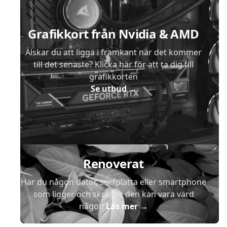
Grafikkort från Nvidia & AMD
Älskar du att ligga i framkant när det kommer
till det senaste? Klicka här för att ta dig till
grafikkorten
Se utbud
→
Renoverat
Har du någon dator, surfplatta eller smartphone
som ligger och skräpar, den kan vara värd
något!
Läs mer
→