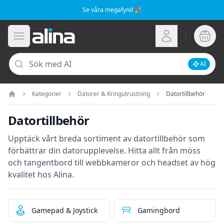
Se våra megafynd 🎉
Alina.se
Öppna meny
Logga in
Sök
AI
Inaktive
Kategorier
Datorer & Kringutrustning
Datortillbehör
Hem
Datortillbehör
Upptäck vårt breda sortiment av datortillbehör som
förbättrar din datorupplevelse. Hitta allt från möss
och tangentbord till webbkameror och headset av hög
kvalitet hos Alina.
Gamepad & Joystick
Gamingbord