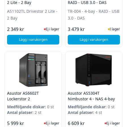
2 Lite - 2 Bay
RAID - USB 3.0 - DAS
AS1102TL Drivestor 2 Lite -
TR-004 - 4-bay - RAID - USB
2 Bay
3.0 - DAS
Ej i lager, besök produktsidan för sena
I Lager
2 349 kr
3 479 kr
Ej i lager
I lager
Lägg i varukorgen
Lägg i varukorgen
, Asustor AS1102TL Drivestor 2 Lite - 2 Bay
, QNAP TR-004 - 4-bay
Asustor AS6602T
Asustor AS5304T
Lockerstor 2
Nimbustor 4 - NAS 4-bay
Medföljande diskar:
0 st
Medföljande diskar:
0 st
Antal platser:
2 st
Antal platser:
4 st
Ej i lager, besök produktsidan för sena
Ej i lager
5 999 kr
6 609 kr
Ej i lager
Ej i lager