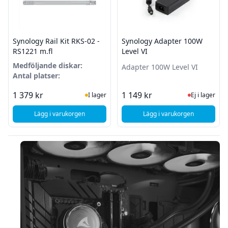
Synology Rail Kit RKS-02 -
Synology Adapter 100W
RS1221 m.fl
Level VI
Medföljande diskar:
Adapter 100W Level VI
Antal platser:
I Lager
Ej i lager
1 379 kr
1 149 kr
I lager
Ej i lager
Lägg i varukorgen
Lägg i varukorgen
, Synology Rail Kit RKS-02 - RS1221 m.fl
, Synology Adapter 1
Sidfot