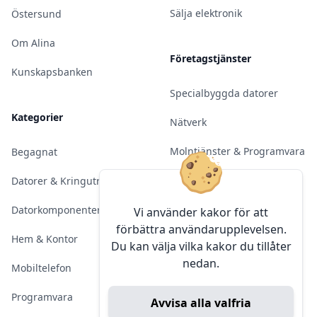
Sälja elektronik
Östersund
Om Alina
Företagstjänster
Kunskapsbanken
Specialbyggda datorer
Kategorier
Nätverk
Molntjänster & Programvara
Begagnat
Server & Backup
Datorer & Kringutrustning
Kameraövervakning
Datorkomponenter
Vi använder kakor för att
förbättra användarupplevelsen.
Konferens & Public Display
Hem & Kontor
Du kan välja vilka kakor du tillåter
nedan.
Sälja elektronik
Mobiltelefon
Programvara
Avvisa alla valfria