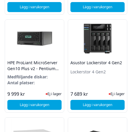
Lägg i varukorgen
Lägg i varukorgen
, Asustor AS6602T Lockerstor 2
, Asustor AS5304T Ni
HPE ProLiant MicroServer
Asustor Lockerstor 4 Gen2
Gen10 Plus v2 - Pentium
Lockerstor 4 Gen2
Gold G6405 - 16GB - Hot-
Medföljande diskar:
swap 3,5" HDD
Antal platser:
Ej i lager, besök produktsidan för sena
Ej i lager
9 999 kr
7 689 kr
Ej i lager
Ej i lager
Lägg i varukorgen
Lägg i varukorgen
, HPE ProLiant MicroServer Gen10 Plus v2 - Pentium Gold 
, Asustor Lockerstor