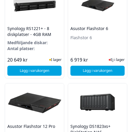
Synology RS1221+ - 8
Asustor Flashstor 6
diskplatser - 4GB RAM
Flashstor 6
Medföljande diskar:
Antal platser:
I Lager
Ej i lager
20 649 kr
6 919 kr
I lager
Ej i lager
Lägg i varukorgen
Lägg i varukorgen
, Synology RS1221+ - 8 diskplatser - 4GB RAM
, Asustor Flashstor 6
Asustor Flashstor 12 Pro
Synology DS1823xs+