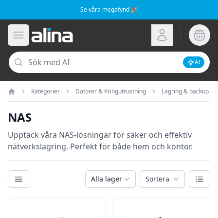
Se våra megafynd 🎉
Alina.se
Öppna meny
Logga in
Sök
AI
Inaktive
Kategorier
Datorer & Kringutrustning
Lagring & backup
Hem
NAS
Upptäck våra NAS-lösningar för säker och effektiv
nätverkslagring. Perfekt för både hem och kontor.
Kategorier
Växla
Alla lager
Sortera
Filter
Produkter