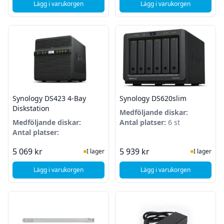
Lägg i varukorgen
Lägg i varukorgen
, Synology Desktop 2-BAY - Quad Core - 2GB RAM
, Synology DS223J 2
Synology DS423 4-Bay
Synology DS620slim
Diskstation
Medföljande diskar:
Medföljande diskar:
Antal platser:
6 st
Antal platser:
I Lager
I Lager
5 069 kr
5 939 kr
I lager
I lager
Lägg i varukorgen
Lägg i varukorgen
, Synology DS423 4-Bay Diskstation
, Synology DS620sli