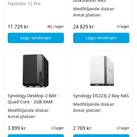
DiskStation NAS
Flashstor 12 Pro
Medföljande diskar:
Antal platser:
Ej i lager, besök produktsidan för sena
I Lager
11 729 kr
24 829 kr
Ej i lager
I lager
Lägg i varukorgen
Lägg i varukorgen
, Asustor Flashstor 12 Pro
, Synology DS1823xs
Synology Desktop 2-BAY -
Synology DS223J 2-Bay NAS
Quad Core - 2GB RAM
Medföljande diskar:
Medföljande diskar:
Antal platser:
Antal platser:
I Lager
I Lager
3 899 kr
2 769 kr
I lager
I lager