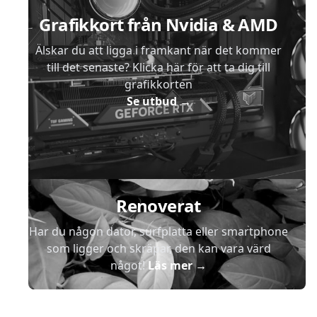
Grafikkort från Nvidia & AMD
Älskar du att ligga i framkant när det kommer
till det senaste? Klicka här för att ta dig till
grafikkorten
Se utbud
→
Renoverat
Har du någon dator, surfplatta eller smartphone
som ligger och skräpar, den kan vara värd
något!
Läs mer
→