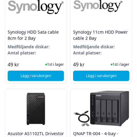
Synology HDD Sata cable
Synology 11cm HDD Power
8cm for 2 Bay
cable 2 Bay
Medföljande diskar:
Medföljande diskar:
Antal platser:
Antal platser:
I Lager
I Lager
49 kr
49 kr
1st i lager
1st i lager
Lägg i varukorgen
Lägg i varukorgen
, Synology HDD Sata cable 8cm for 2 Bay
, Synology 11cm HDD
Asustor AS1102TL Drivestor
QNAP TR-004 - 4-bay -