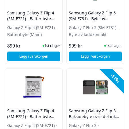
Samsung Galaxy Z Flip 4
Samsung Galaxy Z Flip 5
(SM-F721) - Batteribyte
(SM-F731) - Byte av
(Main)
laddkontakt
Galaxy Z Flip 4 (SM-F721) -
Galaxy Z Flip 5 (SM-F731) -
Batteribyte (Main)
Byte av laddkontakt
I Lager
I Lager
899 kr
999 kr
1st i lager
1st i lager
Lägg i varukorgen
Lägg i varukorgen
, Samsung Galaxy Z Flip 4 (SM-F721) - Batteribyte (Main)
, Samsung Galaxy Z Fl
-11%
Samsung Galaxy Z Flip 4
Samsung Galaxy Z Flip 3 -
(SM-F721) - Batteribyte
Baksidebyte övre del ink
(SUB)
Display - Svart - Grade B
Galaxy Z Flip 4 (SM-F721) -
Galaxy Z Flip 3 -