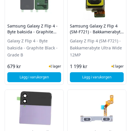
Samsung Galaxy Z Flip 4 -
Samsung Galaxy Z Flip 4
Byte baksida - Graphite
(SM-F721) - Bakkamerabyte
Black - Grade B
Ultra Wide 12MP
Galaxy Z Flip 4 - Byte
Galaxy Z Flip 4 (SM-F721) -
baksida - Graphite Black -
Bakkamerabyte Ultra Wide
Grade B
12MP
I Lager
I Lager
679 kr
1 199 kr
I lager
I lager
Lägg i varukorgen
Lägg i varukorgen
, Samsung Galaxy Z Flip 4 - Byte baksida - Graphite Black - 
, Samsung Galaxy Z F