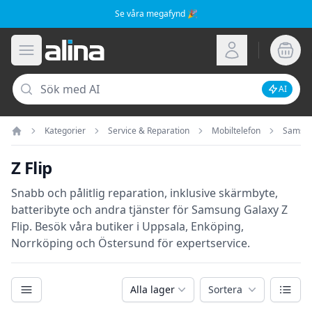
Se våra megafynd 🎉
Alina.se
Öppna meny
Logga in
Sök
AI
Inaktive
Kategorier
Service & Reparation
Mobiltelefon
Samsu
Hem
Z Flip
Snabb och pålitlig reparation, inklusive skärmbyte,
batteribyte och andra tjänster för Samsung Galaxy Z
Flip. Besök våra butiker i Uppsala, Enköping,
Norrköping och Östersund för expertservice.
Kategorier
Växla
Alla lager
Sortera