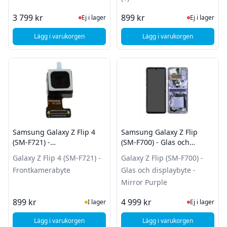
Ej i lager, besök produktsidan för sena
Ej i lager
3 799 kr
899 kr
Ej i lager
Ej i lager
Lägg i varukorgen
Lägg i varukorgen
, Samsung Galaxy Z Flip7 (SM-F766B) - Glas och displaybyte (
, Samsung Galaxy Z Fli
Samsung Galaxy Z Flip 4
Samsung Galaxy Z Flip
(SM-F721) -
(SM-F700) - Glas och
Frontkamerabyte
displaybyte - Mirror Purple
Galaxy Z Flip 4 (SM-F721) -
Galaxy Z Flip (SM-F700) -
Frontkamerabyte
Glas och displaybyte -
Mirror Purple
I Lager
Ej i lager
899 kr
4 999 kr
I lager
Ej i lager
Lägg i varukorgen
Lägg i varukorgen
, Samsung Galaxy Z Flip 4 (SM-F721) - Frontkamerabyte
, Samsung Galaxy Z Fl