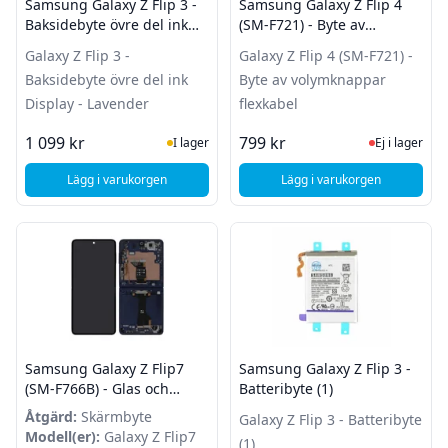
Samsung Galaxy Z Flip 3 -
Samsung Galaxy Z Flip 4
Baksidebyte övre del ink
(SM-F721) - Byte av
Display - Lavender
volymknappar flexkabel
Galaxy Z Flip 3 -
Galaxy Z Flip 4 (SM-F721) -
Baksidebyte övre del ink
Byte av volymknappar
Display - Lavender
flexkabel
I Lager
Ej i lager
1 099 kr
799 kr
I lager
Ej i lager
Lägg i varukorgen
Lägg i varukorgen
, Samsung Galaxy Z Flip 3 - Baksidebyte övre del ink Display
, Samsung Galaxy Z F
Samsung Galaxy Z Flip7
Samsung Galaxy Z Flip 3 -
(SM-F766B) - Glas och
Batteribyte (1)
displaybyte (Main / Inre
Åtgärd:
Skärmbyte
Galaxy Z Flip 3 - Batteribyte
display) - Blå
Modell(er):
Galaxy Z Flip7
(1)