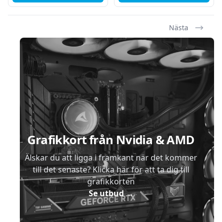
Nästa
Sidfot
Grafikkort från Nvidia & AMD
Älskar du att ligga i framkant när det kommer
till det senaste? Klicka här för att ta dig till
grafikkorten
Se utbud
→