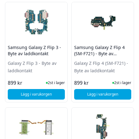
Filter
Produkter
Samsung Galaxy Z Flip 3 -
Samsung Galaxy Z Flip 4
Byte av laddkontakt
(SM-F721) - Byte av
laddkontakt
Galaxy Z Flip 3 - Byte av
Galaxy Z Flip 4 (SM-F721) -
laddkontakt
Byte av laddkontakt
I Lager
I Lager
899 kr
899 kr
2st i lager
2st i lager
Lägg i varukorgen
Lägg i varukorgen
, Samsung Galaxy Z Flip 3 - Byte av laddkontakt
, Samsung Galaxy Z Fl