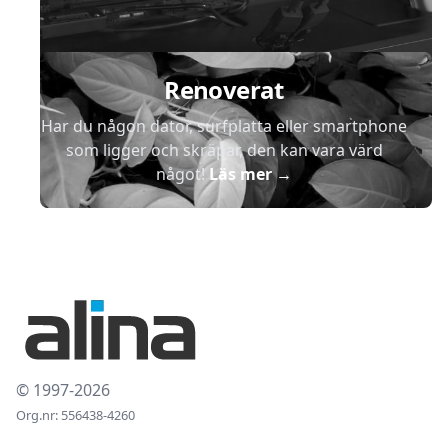
Renoverat
Har du någon dator, surfplatta eller smartphone
som ligger och skräpar, den kan vara värd
något!
Läs mer
→
© 1997-2026
Org.nr: 556438-4260