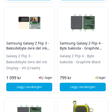
Samsung Galaxy Z Flip 3 -
Samsung Galaxy Z Flip 4 -
Baksidebyte övre del ink
Byte baksida - Graphite
Display - Vit (Cream)
Black
Galaxy Z Flip 3 -
Galaxy Z Flip 4 - Byte
Baksidebyte övre del ink
baksida - Graphite Black
Display - Vit (Cream)
Ej i lager, besök produktsidan för sena
I Lager
1 099 kr
799 kr
Ej i lager
I lager
Lägg i varukorgen
Lägg i varukorgen
, Samsung Galaxy Z Flip 3 - Baksidebyte övre del ink Display 
, Samsung Galaxy Z Fl