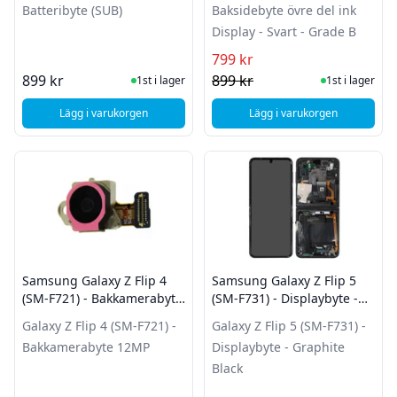
Batteribyte (SUB)
Baksidebyte övre del ink
Display - Svart - Grade B
799 kr
I Lager
I Lager
899 kr
899 kr
1st i lager
1st i lager
Lägg i varukorgen
Lägg i varukorgen
, Samsung Galaxy Z Flip 4 (SM-F721) - Batteribyte (SUB)
, Samsung Galaxy Z Fl
Samsung Galaxy Z Flip 4
Samsung Galaxy Z Flip 5
(SM-F721) - Bakkamerabyte
(SM-F731) - Displaybyte -
12MP
Graphite Black
Galaxy Z Flip 4 (SM-F721) -
Galaxy Z Flip 5 (SM-F731) -
Bakkamerabyte 12MP
Displaybyte - Graphite
Black