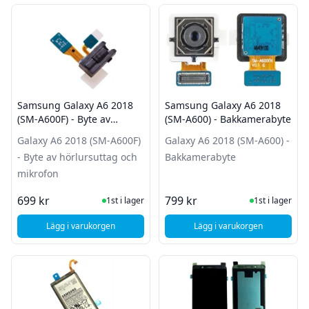
Filter
Produkter
Samsung Galaxy A6 2018
Samsung Galaxy A6 2018
(SM-A600F) - Byte av
(SM-A600) - Bakkamerabyte
hörlursuttag och mikrofon
Galaxy A6 2018 (SM-A600F)
Galaxy A6 2018 (SM-A600) -
- Byte av hörlursuttag och
Bakkamerabyte
mikrofon
I Lager
I Lager
699 kr
799 kr
1st i lager
1st i lager
Lägg i varukorgen
Lägg i varukorgen
, Samsung Galaxy A6 2018 (SM-A600F) - Byte av hörlursutt
, Samsung Galaxy A6