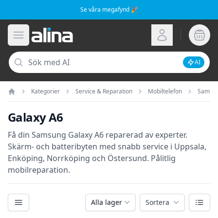
Se våra megafynd 🎉
Alina.se
Öppna meny
Logga in
Sök
AI
Inaktive
Kategorier
Service & Reparation
Mobiltelefon
Samsu
Hem
Galaxy A6
Få din Samsung Galaxy A6 reparerad av experter.
Skärm- och batteribyten med snabb service i Uppsala,
Enköping, Norrköping och Östersund. Pålitlig
mobilreparation.
Kategorier
Växla
Alla lager
Sortera