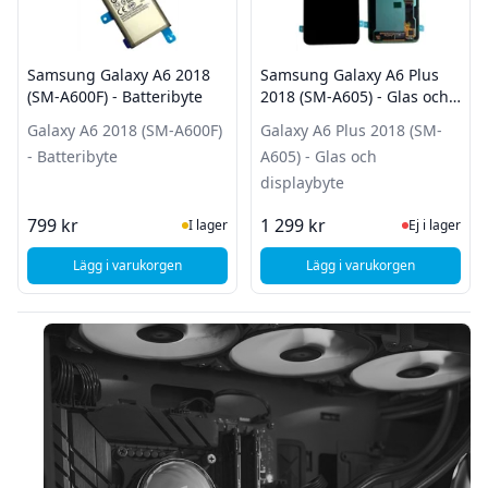
Samsung Galaxy A6 2018
Samsung Galaxy A6 Plus
(SM-A600F) - Batteribyte
2018 (SM-A605) - Glas och
displaybyte
Galaxy A6 2018 (SM-A600F)
Galaxy A6 Plus 2018 (SM-
- Batteribyte
A605) - Glas och
displaybyte
I Lager
Ej i lager
799 kr
1 299 kr
I lager
Ej i lager
Lägg i varukorgen
Lägg i varukorgen
, Samsung Galaxy A6 2018 (SM-A600F) - Batteribyte
, Samsung Galaxy A6 
Sidfot