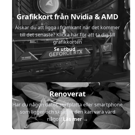
Grafikkort från Nvidia & AMD
Älskar du att ligga i framkant när det kommer
till det senaste? Klicka här för att ta dig till
grafikkorten
Se utbud
→
Renoverat
Har du någon dator, surfplatta eller smartphone
som ligger och skräpar, den kan vara värd
något!
Läs mer
→