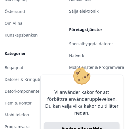
Sälja elektronik
Östersund
Om Alina
Företagstjänster
Kunskapsbanken
Specialbyggda datorer
Kategorier
Nätverk
Molntjänster & Programvara
Begagnat
Server & Backup
Datorer & Kringutrustning
Kameraövervakning
Datorkomponenter
Vi använder kakor för att
förbättra användarupplevelsen.
Konferens & Public Display
Hem & Kontor
Du kan välja vilka kakor du tillåter
nedan.
Sälja elektronik
Mobiltelefon
Programvara