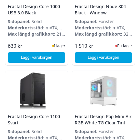
Fractal Design Core 1000
Fractal Design Node 804
USB 3.0 Black
Black - Window
Sidopanel:
Solid
Sidopanel:
Fönster
Moderkortsstöd:
mATX,
Moderkortsstöd:
mATX,
Mini-ITX
Max längd grafikkort:
210
Mini-ITX
Max längd grafikkort:
320
mm
mm
I Lager
Ej i lager
639 kr
1 519 kr
I lager
Ej i lager
Lägg i varukorgen
Lägg i varukorgen
, Fractal Design Core 1000 USB 3.0 Black
, Fractal Design Nod
Fractal Design Core 1100
Fractal Design Pop Mini Air
Svart
RGB White TG Clear Tint
Sidopanel:
Solid
Sidopanel:
Fönster
Moderkortsstöd:
mATX,
Moderkortsstöd:
mATX.