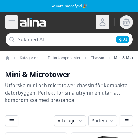
Se våra megafynd 🎉
Alina.se
Öppna meny
Logga in
Sök
AI
Inaktive
Kategorier
Datorkomponenter
Chassin
Mini & Micro
Hem
Mini & Microtower
Utforska mini och microtower chassin för kompakta
datorbyggen. Perfekt för små utrymmen utan att
kompromissa med prestanda.
Kategorier
Växla
Alla lager
Sortera
Filter
Produkter