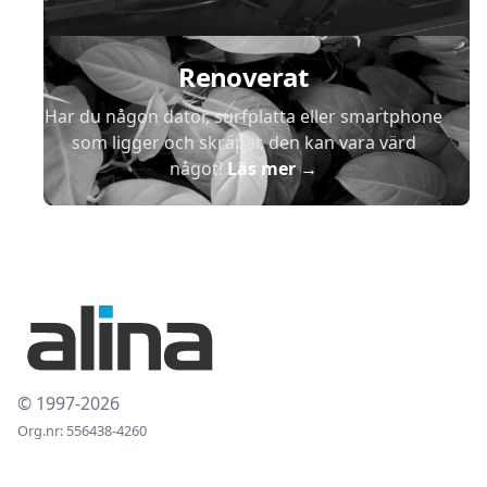
Renoverat
Har du någon dator, surfplatta eller smartphone
som ligger och skräpar, den kan vara värd
något!
Läs mer
→
© 1997-2026
Org.nr: 556438-4260