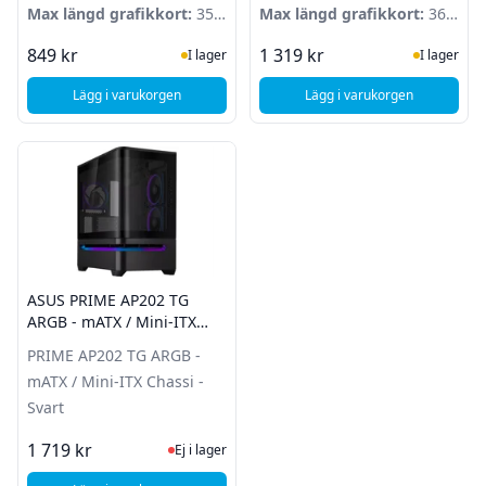
Mini-ITX
Max längd grafikkort:
350
Mini-ITX
Max längd grafikkort:
365
mm
mm
I Lager
I Lager
849 kr
1 319 kr
I lager
I lager
Lägg i varukorgen
Lägg i varukorgen
, Fractal Design Core 1100 Svart
, Fractal Design Pop 
ASUS PRIME AP202 TG
ARGB - mATX / Mini-ITX
Chassi - Svart
PRIME AP202 TG ARGB -
mATX / Mini-ITX Chassi -
Svart
Ej i lager, besök produktsidan för sena
1 719 kr
Ej i lager