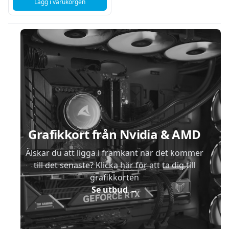
Lägg i varukorgen
, ASUS PRIME AP202 TG ARGB - mATX / Mini-ITX Chassi - Sv
Sidfot
Grafikkort från Nvidia & AMD
Älskar du att ligga i framkant när det kommer
till det senaste? Klicka här för att ta dig till
grafikkorten
Se utbud
→