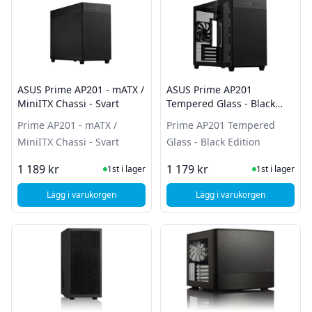
ASUS Prime AP201 - mATX /
ASUS Prime AP201
MiniITX Chassi - Svart
Tempered Glass - Black
Edition
Prime AP201 - mATX /
Prime AP201 Tempered
MiniITX Chassi - Svart
Glass - Black Edition
I Lager
I Lager
1 189 kr
1 179 kr
1st i lager
1st i lager
Lägg i varukorgen
Lägg i varukorgen
, ASUS Prime AP201 - mATX / MiniITX Chassi - Svart
, ASUS Prime AP201 T