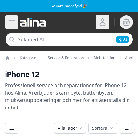
Se våra megafynd 🎉
Alina.se
Öppna meny
Logga in
Sök
AI
Inaktive
Kategorier
Service & Reparation
Mobiltelefon
Apple
Hem
iPhone 12
Professionell service och reparationer för iPhone 12
hos Alina. Vi erbjuder skärmbyte, batteribyten,
mjukvaruuppdateringar och mer för att återställa din
enhet.
Kategorier
Växla
Alla lager
Sortera