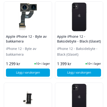
Filter
Produkter
Apple iPhone 12 - Byte av
Apple iPhone 12 -
bakkamera
Baksidebyte - Black (Glaset)
iPhone 12 - Byte av
iPhone 12 - Baksidebyte -
bakkamera
Black (Glaset)
I Lager
I Lager
1 299 kr
1 399 kr
10+ i lager
10+ i lager
Lägg i varukorgen
Lägg i varukorgen
, Apple iPhone 12 - Byte av bakkamera
, Apple iPhone 12 - B