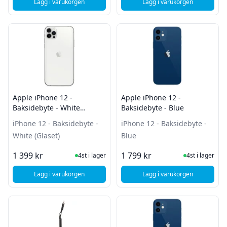
Lägg i varukorgen
Lägg i varukorgen
, Apple iPhone 12 - Baksidebyte - Red (Glaset)
, Apple Iphone 12 - B
Apple iPhone 12 -
Apple iPhone 12 -
Baksidebyte - White
Baksidebyte - Blue
(Glaset)
iPhone 12 - Baksidebyte -
iPhone 12 - Baksidebyte -
White (Glaset)
Blue
I Lager
I Lager
1 399 kr
1 799 kr
4st i lager
4st i lager
Lägg i varukorgen
Lägg i varukorgen
, Apple iPhone 12 - Baksidebyte - White (Glaset)
, Apple iPhone 12 - B