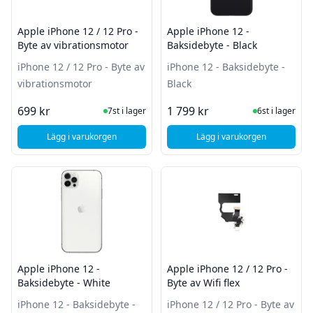
Apple iPhone 12 / 12 Pro -
Apple iPhone 12 -
Byte av vibrationsmotor
Baksidebyte - Black
iPhone 12 / 12 Pro - Byte av
iPhone 12 - Baksidebyte -
vibrationsmotor
Black
I Lager
I Lager
699 kr
1 799 kr
7st i lager
6st i lager
Lägg i varukorgen
Lägg i varukorgen
, Apple iPhone 12 / 12 Pro - Byte av vibrationsmotor
, Apple iPhone 12 - B
Apple iPhone 12 -
Apple iPhone 12 / 12 Pro -
Baksidebyte - White
Byte av Wifi flex
iPhone 12 - Baksidebyte -
iPhone 12 / 12 Pro - Byte av