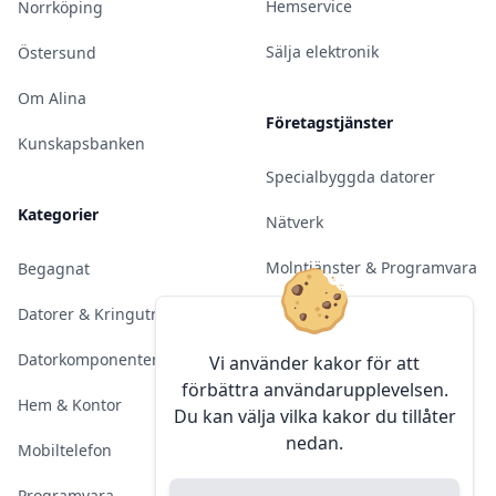
Hemservice
Norrköping
Sälja elektronik
Östersund
Om Alina
Företagstjänster
Kunskapsbanken
Specialbyggda datorer
Kategorier
Nätverk
Molntjänster & Programvara
Begagnat
Server & Backup
Datorer & Kringutrustning
Kameraövervakning
Datorkomponenter
Vi använder kakor för att
förbättra användarupplevelsen.
Konferens & Public Display
Hem & Kontor
Du kan välja vilka kakor du tillåter
nedan.
Sälja elektronik
Mobiltelefon
Programvara