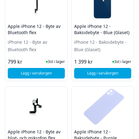
Apple iPhone 12 - Byte av
Apple iPhone 12 -
Bluetooth flex
Baksidebyte - Blue (Glaset)
iPhone 12 - Byte av
iPhone 12 - Baksidebyte -
Bluetooth flex
Blue (Glaset)
I Lager
I Lager
799 kr
1 399 kr
3st i lager
3st i lager
Lägg i varukorgen
Lägg i varukorgen
, Apple iPhone 12 - Byte av Bluetooth flex
, Apple iPhone 12 - B
Apple iPhone 12 - Byte av
Apple iPhone 12 -
blixt- och mikrofon flex
Baksidebyte - Purple