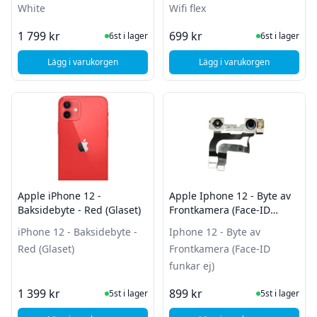
White
Wifi flex
I Lager
I Lager
1 799 kr
699 kr
6st i lager
6st i lager
Lägg i varukorgen
Lägg i varukorgen
, Apple iPhone 12 - Baksidebyte - White
, Apple iPhone 12 / 12
Apple iPhone 12 -
Apple Iphone 12 - Byte av
Baksidebyte - Red (Glaset)
Frontkamera (Face-ID
funkar ej)
iPhone 12 - Baksidebyte -
Iphone 12 - Byte av
Red (Glaset)
Frontkamera (Face-ID
funkar ej)
I Lager
I Lager
1 399 kr
899 kr
5st i lager
5st i lager