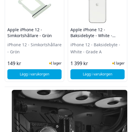
Apple iPhone 12 -
Apple iPhone 12 -
Simkortshållare - Grön
Baksidebyte - White -
Grade A
iPhone 12 - Simkortshållare
iPhone 12 - Baksidebyte -
- Grön
White - Grade A
I Lager
I Lager
149 kr
1 399 kr
I lager
I lager
Lägg i varukorgen
Lägg i varukorgen
, Apple iPhone 12 - Simkortshållare - Grön
, Apple iPhone 12 - B
Sidfot