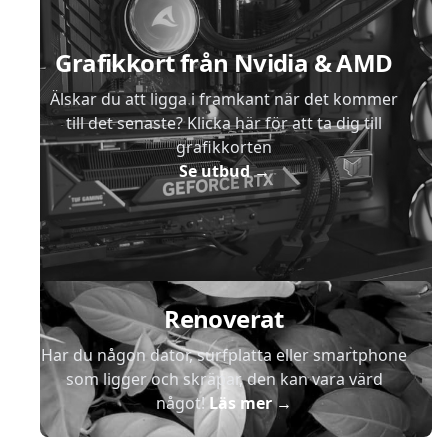
Grafikkort från Nvidia & AMD
Älskar du att ligga i framkant när det kommer
till det senaste? Klicka här för att ta dig till
grafikkorten
Se utbud
→
Renoverat
Har du någon dator, surfplatta eller smartphone
som ligger och skräpar, den kan vara värd
något!
Läs mer
→