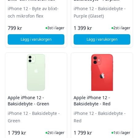
(Glaset)
iPhone 12 - Byte av blixt-
iPhone 12 - Baksidebyte -
och mikrofon flex
Purple (Glaset)
I Lager
I Lager
799 kr
1 399 kr
3st i lager
2st i lager
Lägg i varukorgen
Lägg i varukorgen
, Apple iPhone 12 - Byte av blixt- och mikrofon flex
, Apple iPhone 12 - B
Apple iPhone 12 -
Apple iPhone 12 -
Baksidebyte - Green
Baksidebyte - Red
iPhone 12 - Baksidebyte -
iPhone 12 - Baksidebyte -
Green
Red
I Lager
I Lager
1 799 kr
1 799 kr
2st i lager
1st i lager