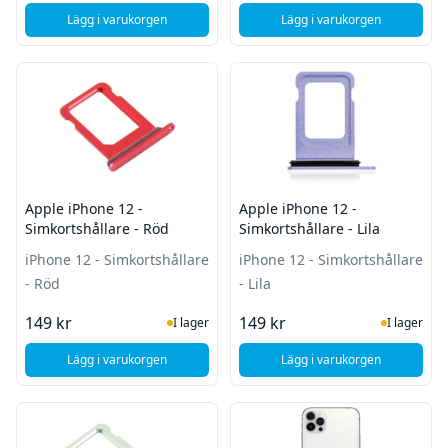
Lägg i varukorgen
Lägg i varukorgen
, Apple iPhone 12 - Baksidebyte - Green
, Apple iPhone 12 - B
Apple iPhone 12 -
Apple iPhone 12 -
Simkortshållare - Röd
Simkortshållare - Lila
iPhone 12 - Simkortshållare
iPhone 12 - Simkortshållare
- Röd
- Lila
I Lager
I Lager
149 kr
149 kr
I lager
I lager
Lägg i varukorgen
Lägg i varukorgen
, Apple iPhone 12 - Simkortshållare - Röd
, Apple iPhone 12 - Si