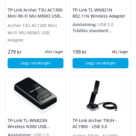
TP-Link Archer T3U AC1300
TP-Link TL-WN821N
Mini Wi-Fi MU-MIMO USB
802.11N Wireless Adapter
Adapter
Anslutning:
USB 2.0
Archer T3U AC1300 Mini
Trådlös standard:
Wi-Fi MU-MIMO USB
802.11b/g/n
Adapter
I Lager
Ej i lager
279 kr
199 kr
5st i lager
Ej i lager
Lägg i varukorgen
Lägg i varukorgen
, TP-Link Archer T3U AC1300 Mini Wi-Fi MU-MIMO USB Ada
, TP-Link TL-WN821N
TP-Link TL-WN823N
TP-Link Archer T9UH -
Wireless N300 USB
AC1900 - USB 3.0
Adapter
Anslutning:
USB 2.0
Archer T9UH - AC1900 -