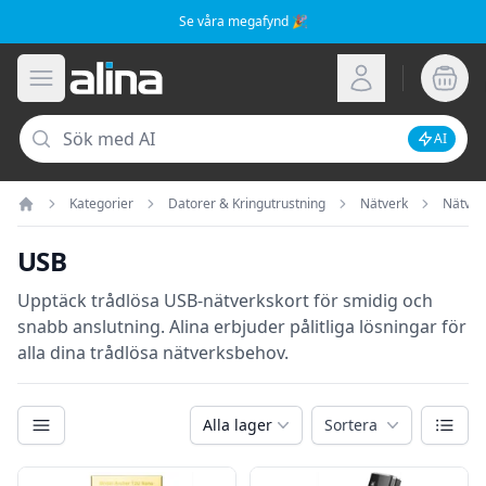
Se våra megafynd 🎉
Alina.se
Öppna meny
Logga in
Sök
AI
Inaktive
Kategorier
Datorer & Kringutrustning
Nätverk
Nätver
Hem
USB
Upptäck trådlösa USB-nätverkskort för smidig och
snabb anslutning. Alina erbjuder pålitliga lösningar för
alla dina trådlösa nätverksbehov.
Kategorier
Växla
Alla lager
Sortera
Filter
Produkter