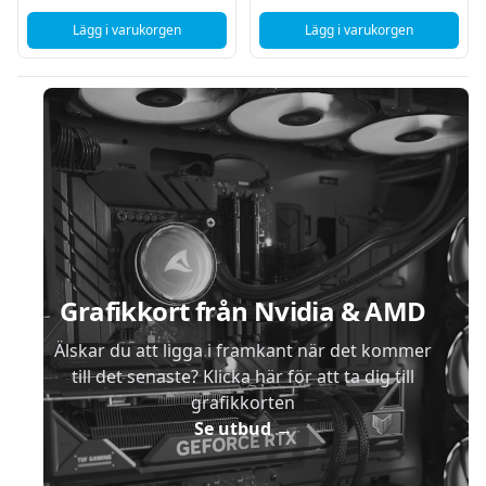
Lägg i varukorgen
Lägg i varukorgen
, Linksys WUSB6300 Trådlös AC1200 USB Adapter
, TP-Link Archer T3U
Sidfot
Grafikkort från Nvidia & AMD
Älskar du att ligga i framkant när det kommer
till det senaste? Klicka här för att ta dig till
grafikkorten
Se utbud
→