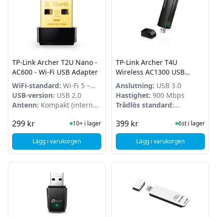
TP-Link Archer T2U Nano -
TP-Link Archer T4U
AC600 - Wi-Fi USB Adapter
Wireless AC1300 USB
Adapter
WiFi-standard:
Wi-Fi 5 –
Anslutning:
USB 3.0
AC600
USB-version:
USB 2.0
Hastighet:
900 Mbps
Antenn:
Kompakt (intern
Trådlös standard:
antenn)
802.11ac/a/b/g/n
I Lager
I Lager
299 kr
399 kr
10+ i lager
6st i lager
Lägg i varukorgen
Lägg i varukorgen
, TP-Link Archer T2U Nano - AC600 - Wi-Fi USB Adapter
, TP-Link Archer T4