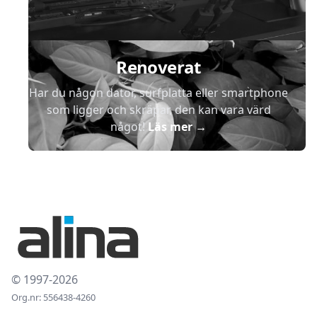
Renoverat
Har du någon dator, surfplatta eller smartphone
som ligger och skräpar, den kan vara värd
något!
Läs mer
→
© 1997-2026
Org.nr: 556438-4260