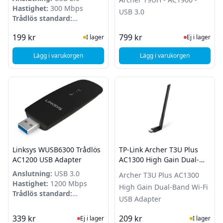
Hastighet:
300 Mbps
USB 3.0
Trådlös standard:
802.11b/g/n
I Lager
Ej i lager
199 kr
799 kr
I lager
Ej i lager
Lägg i varukorgen
Lägg i varukorgen
, TP-Link TL-WN823N Wireless N300 USB Adapter
, TP-Link Archer T9U
Linksys WUSB6300 Trådlös
TP-Link Archer T3U Plus
AC1200 USB Adapter
AC1300 High Gain Dual-
Band Wi-Fi USB Adapter
Anslutning:
USB 3.0
Archer T3U Plus AC1300
Hastighet:
1200 Mbps
High Gain Dual-Band Wi-Fi
Trådlös standard:
USB Adapter
802.11a/ac/b/g/n
Ej i lager, besök produktsidan för sena
I Lager
339 kr
209 kr
Ej i lager
I lager