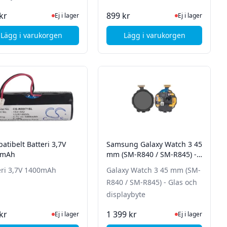
Ej i lager, besök produktsidan för senaste status
Ej i lager, besök p
kr
899 kr
Ej i lager
Ej i lager
Lägg i varukorgen
Lägg i varukorgen
ont cover och display - Grade A
, Samsung Galaxy Watch 3 45 mm - Batteribyte
, JBL Extreme 2 - Batt
atibelt Batteri 3,7V
Samsung Galaxy Watch 3 45
0mAh
mm (SM-R840 / SM-R845) -
Glas och displaybyte
eri 3,7V 1400mAh
Galaxy Watch 3 45 mm (SM-
R840 / SM-R845) - Glas och
displaybyte
tsidan för senaste status
Ej i lager, besök produktsidan för senaste status
Ej i lager, besök p
kr
1 399 kr
Ej i lager
Ej i lager