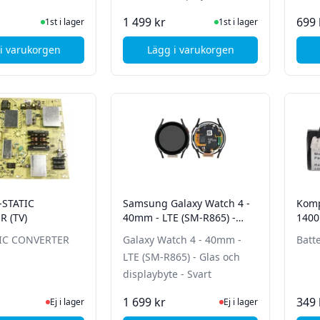
I Lager
I Lager
1 499 kr
699 
1st i lager
1st i lager
i varukorgen
Lägg i varukorgen
, Bose QC35 - Batteribyte (lödning)
, MSI Claw A1m - Byte av fr
-STATIC
Samsung Galaxy Watch 4 -
Komp
 (TV)
40mm - LTE (SM-R865) -
140
Glas och displaybyte - Svart
TIC CONVERTER
Galaxy Watch 4 - 40mm -
Batt
LTE (SM-R865) - Glas och
displaybyte - Svart
Ej i lager, besök produktsidan för senaste status
Ej i lager, besök produk
1 699 kr
349 
Ej i lager
Ej i lager