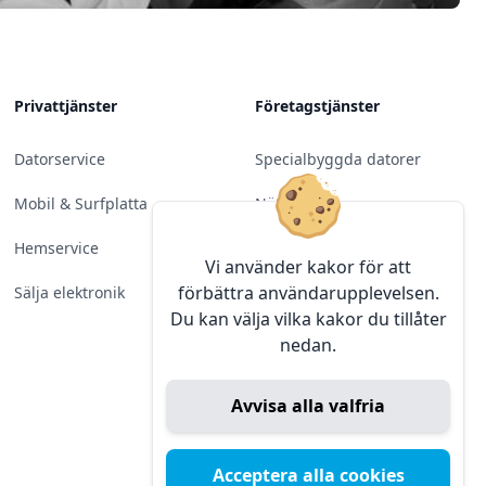
Privattjänster
Företagstjänster
Datorservice
Specialbyggda datorer
Mobil & Surfplatta
Nätverk
Hemservice
Molntjänster &
Vi använder kakor för att
Programvara
förbättra användarupplevelsen.
Sälja elektronik
Du kan välja vilka kakor du tillåter
Server & Backup
nedan.
Kameraövervakning
Avvisa alla valfria
Konferens & Public Display
Sälja elektronik
Acceptera alla cookies