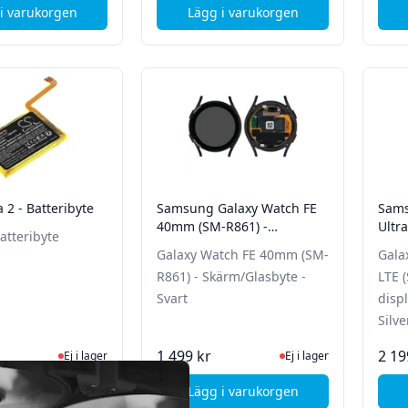
i varukorgen
Lägg i varukorgen
, Sony GL82-STATIC CONVERTER (TV)
, Samsung Galaxy Watch 4 -
a 2 - Batteribyte
Samsung Galaxy Watch FE
Sams
40mm (SM-R861) -
Ultr
Batteribyte
Skärm/Glasbyte - Svart
- Gla
Galaxy Watch FE 40mm (SM-
Gala
Tita
R861) - Skärm/Glasbyte -
LTE 
Svart
disp
Silve
Ej i lager, besök produktsidan för senaste status
Ej i lager, besök produk
1 499 kr
2 19
Ej i lager
Ej i lager
i varukorgen
Lägg i varukorgen
, Fitbit Versa 2 - Batteribyte
, Samsung Galaxy Watch FE