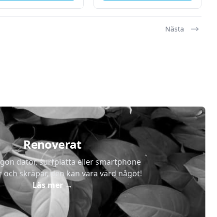
Nästa
Renoverat
gon dator, surfplatta eller smartphone
r och skräpar, den kan vara värd något!
Läs mer
→