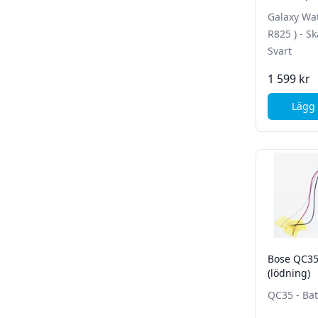
Skärm/Glas
Galaxy Wat
R825 ) - S
Svart
1 599 kr
Lägg 
Bose QC35 
(lödning)
QC35 - Bat