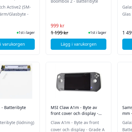
Boombox 2 - Batteribyte
byte - Svart
disp
ch Active2 (SM-
Gala
kärm/Glasbyte -
Glas
999 kr
I Lager
I Lager
1 199 kr
1 49
1st i lager
1st i lager
i varukorgen
Lägg i varukorgen
, Samsung Galaxy Watch Active2 (SM-R825 ) - Skärm/Glasbyte - 
, JBL Boombox 2 - Batteriby
- Batteribyte
MSI Claw A1m - Byte av
Sams
front cover och display -
mm -
Grade A
teribyte (lödning)
Claw A1m - Byte av front
Gala
cover och display - Grade A
Batt