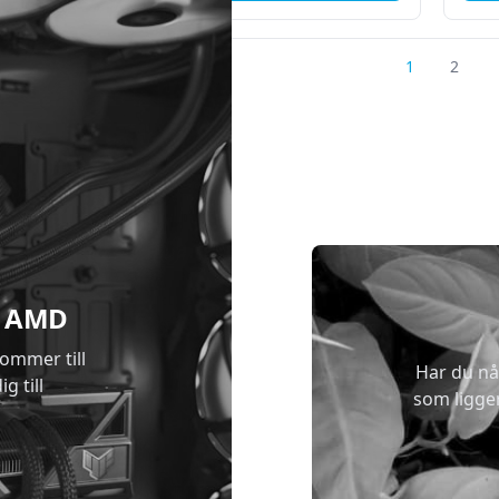
1
2
 & AMD
kommer till
Har du nå
g till
som ligge