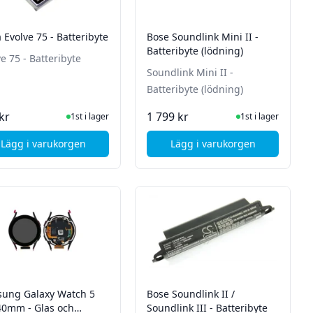
 Evolve 75 - Batteribyte
Bose Soundlink Mini II -
Batteribyte (lödning)
e 75 - Batteribyte
Soundlink Mini II -
Batteribyte (lödning)
I Lager
I Lager
kr
1 799 kr
1st i lager
1st i lager
Lägg i varukorgen
Lägg i varukorgen
 BOARD
, Jabra Evolve 75 - Batteribyte
, Bose Soundlink Mini 
ung Galaxy Watch 5
Bose Soundlink II /
40mm - Glas och
Soundlink III - Batteribyte