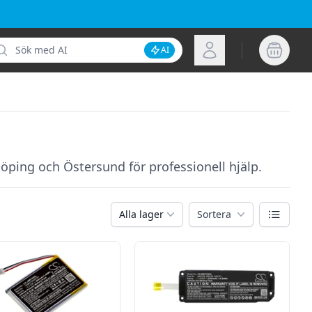
k
Logga in
AI
Inaktivera AI-sökning
köping och Östersund för professionell hjälp.
Växla vy
Alla lager
Sortera