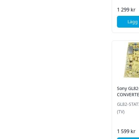
1 299 kr
Lägg 
Sony GL82
CONVERTER
GL82-STA
(TV)
1 599 kr