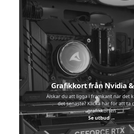
Sidfot
Grafikkort från Nvidia
Älskar du att ligga i framkant när det 
det senaste? Klicka här för att ta di
grafikkorten
Se utbud
→