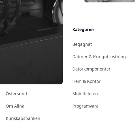
Allmänt
Kategorier
Kontakt & Öppettider
Begagnat
Uppsala
Datorer & Kringutrustning
Enköping
Datorkomponenter
Norrköping
Hem & Kontor
Östersund
Mobiltelefon
Om Alina
Programvara
Kunskapsbanken