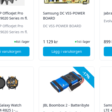
P OfficeJet Pro
Samsung DC VSS-POWER
Jabra
9020 Series m fl.
BOARD
Evolv
P OfficeJet Pro
DC VSS-POWER BOARD
9020 Series m fl.
I Lager
I Lager
1 129 kr
899 
4st i lager
1st i lager
i varukorgen
Lägg i varukorgen
, Gear for HP OfficeJet Pro 9010 9012 9020 Series m fl.
, Samsung DC VSS-POWER
-17%
alaxy Watch
JBL Boombox 2 - Batteribyte
Sams
M-R825 ) -
LTE 