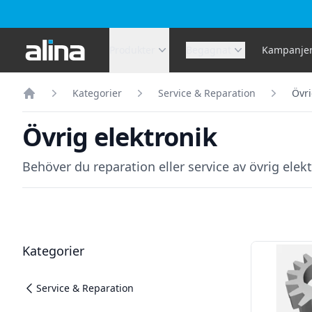
Alina.se
Produkter
Begagnat
Kampanje
Kategorier
Service & Reparation
Övri
Hem
Övrig elektronik
Behöver du reparation eller service av övrig ele
Filter
Produkter
Kategorier
Service & Reparation