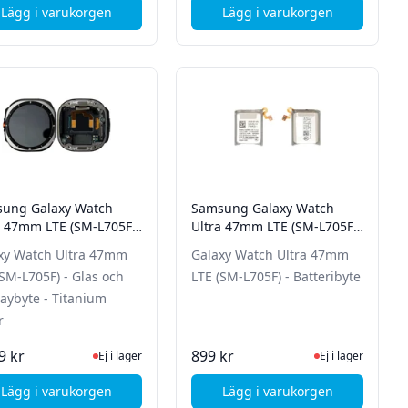
Lägg i varukorgen
Lägg i varukorgen
 40mm - LTE (SM-R865) - Glas och displaybyte - Svart
, Kompatibelt Batteri 3,7V 1400mAh
ung Galaxy Watch
Samsung Galaxy Watch
a 47mm LTE (SM-L705F)
Ultra 47mm LTE (SM-L705F)
s och displaybyte -
- Batteribyte
xy Watch Ultra 47mm
Galaxy Watch Ultra 47mm
nium Silver
(SM-L705F) - Glas och
LTE (SM-L705F) - Batteribyte
laybyte - Titanium
r
tsidan för senaste status
Ej i lager, besök produktsidan för senaste status
Ej i lager, besök p
9 kr
899 kr
Ej i lager
Ej i lager
Lägg i varukorgen
Lägg i varukorgen
 40mm (SM-R861) - Skärm/Glasbyte - Svart
, Samsung Galaxy Watch Ultra 47mm LTE (SM-L705F) - Glas 
, Samsung Galaxy Wat