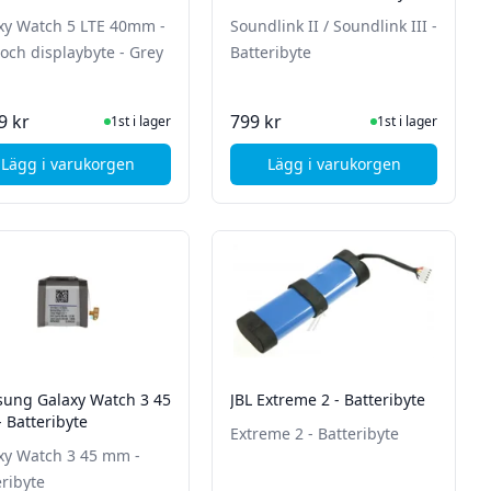
laybyte - Grey
xy Watch 5 LTE 40mm -
Soundlink II / Soundlink III -
 och displaybyte - Grey
Batteribyte
I Lager
I Lager
9 kr
799 kr
1st i lager
1st i lager
Lägg i varukorgen
Lägg i varukorgen
Svart
te
, Samsung Galaxy Watch 5 LTE 40mm - Glas och displayby
, Bose Soundlink II / 
ung Galaxy Watch 3 45
JBL Extreme 2 - Batteribyte
 Batteribyte
Extreme 2 - Batteribyte
xy Watch 3 45 mm -
eribyte