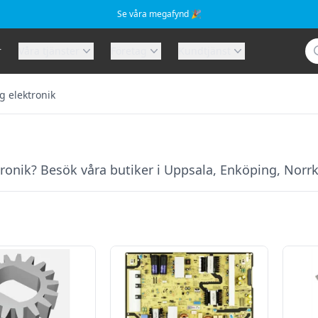
Se våra megafynd 🎉
Sö
r
Våra tjänster
Företag
Kundtjänst
g elektronik
ktronik? Besök våra butiker i Uppsala, Enköping, Norr