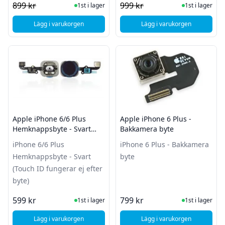
I Lager
I Lager
899 kr
999 kr
1st i lager
1st i lager
Lägg i varukorgen
Lägg i varukorgen
, Apple iPhone 6 Plus - (A1524) - Skärm och Glasbyt
, Apple iPhone 6 Plus
Apple iPhone 6/6 Plus
Apple iPhone 6 Plus -
Hemknappsbyte - Svart
Bakkamera byte
(Touch ID fungerar ej efter
iPhone 6/6 Plus
iPhone 6 Plus - Bakkamera
byte)
Hemknappsbyte - Svart
byte
(Touch ID fungerar ej efter
byte)
I Lager
I Lager
599 kr
799 kr
1st i lager
1st i lager
Lägg i varukorgen
Lägg i varukorgen
, Apple iPhone 6/6 Plus Hemknappsbyte - Svart (Touch ID fun
, Apple iPhone 6 Plu