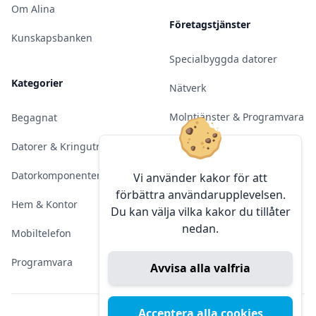
Om Alina
Företagstjänster
Kunskapsbanken
Specialbyggda datorer
Kategorier
Nätverk
Molntjänster & Programvara
Begagnat
Server & Backup
Datorer & Kringutrustning
Kameraövervakning
Datorkomponenter
Vi använder kakor för att
förbättra användarupplevelsen.
Konferens & Public Display
Hem & Kontor
Du kan välja vilka kakor du tillåter
nedan.
Sälja elektronik
Mobiltelefon
Programvara
Avvisa alla valfria
Acceptera alla cookies