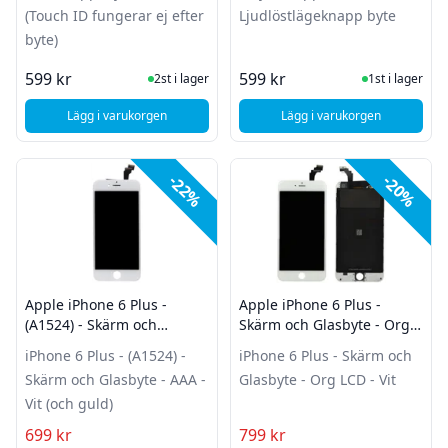
(Touch ID fungerar ej efter
Ljudlöstlägeknapp byte
byte)
I Lager
I Lager
599 kr
599 kr
2st i lager
1st i lager
Lägg i varukorgen
Lägg i varukorgen
, Apple iPhone 6/6 Plus Hemknappsbyte - Silver/vit (Touch ID
, Apple iPhone 6 Plu
-22%
-20%
Apple iPhone 6 Plus -
Apple iPhone 6 Plus -
(A1524) - Skärm och
Skärm och Glasbyte - Org
Glasbyte - AAA - Vit (och
LCD - Vit
iPhone 6 Plus - (A1524) -
iPhone 6 Plus - Skärm och
guld)
Skärm och Glasbyte - AAA -
Glasbyte - Org LCD - Vit
Vit (och guld)
699 kr
799 kr