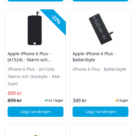
-22%
Apple iPhone 6 Plus -
Apple iPhone 6 Plus -
(A1524) - Skärm och
Batteribyte
Glasbyte - AAA - Svart
iPhone 6 Plus - (A1524) -
iPhone 6 Plus - Batteribyte
Skärm och Glasbyte - AAA -
Svart
699 kr
I Lager
I Lager
899 kr
349 kr
1st i lager
I lager
Lägg i varukorgen
Lägg i varukorgen
, Apple iPhone 6 Plus - (A1524) - Skärm och Glasbyte - 
, Apple iPhone 6 Plus 