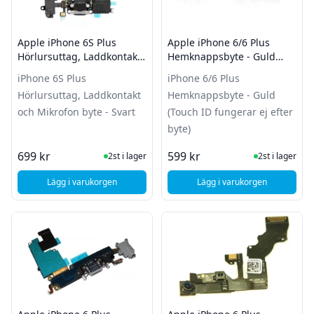
Apple iPhone 6S Plus
Apple iPhone 6/6 Plus
Hörlursuttag, Laddkontakt
Hemknappsbyte - Guld
och Mikrofon byte - Svart
(Touch ID fungerar ej efter
iPhone 6S Plus
iPhone 6/6 Plus
byte)
Hörlursuttag, Laddkontakt
Hemknappsbyte - Guld
och Mikrofon byte - Svart
(Touch ID fungerar ej efter
byte)
I Lager
I Lager
699 kr
599 kr
2st i lager
2st i lager
Lägg i varukorgen
Lägg i varukorgen
, Apple iPhone 6S Plus Hörlursuttag, Laddkontakt och Mikrof
, Apple iPhone 6/6 Pl