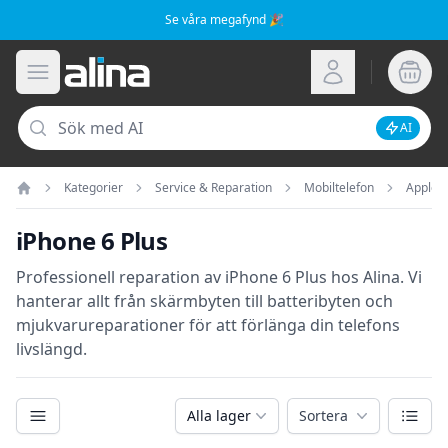
Se våra megafynd 🎉
Alina.se
Öppna meny
Logga in
Sök
AI
Inaktive
Kategorier
Service & Reparation
Mobiltelefon
Apple
Hem
iPhone 6 Plus
Professionell reparation av iPhone 6 Plus hos Alina. Vi
hanterar allt från skärmbyten till batteribyten och
mjukvarureparationer för att förlänga din telefons
livslängd.
Kategorier
Växla
Alla lager
Sortera