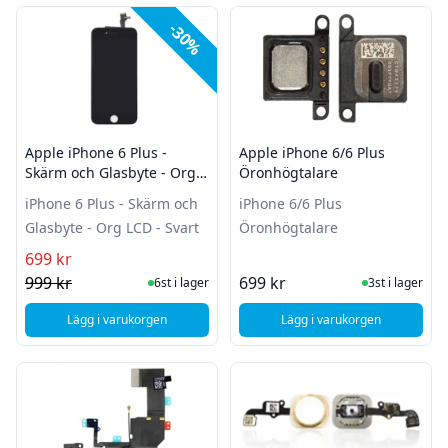
Filter
Produkter
-30%
Apple iPhone 6 Plus -
Apple iPhone 6/6 Plus
Skärm och Glasbyte - Org
Öronhögtalare
LCD - Svart
iPhone 6 Plus - Skärm och
iPhone 6/6 Plus
Glasbyte - Org LCD - Svart
Öronhögtalare
699 kr
I Lager
I Lager
999 kr
699 kr
6st i lager
3st i lager
Lägg i varukorgen
Lägg i varukorgen
, Apple iPhone 6 Plus - Skärm och Glasbyte - Org LCD - Svart
, Apple iPhone 6/6 P