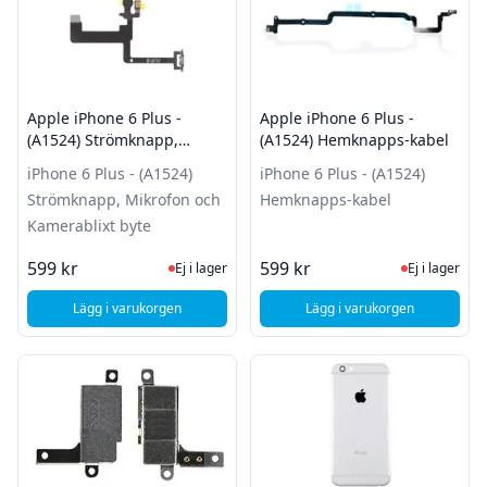
Apple iPhone 6 Plus -
Apple iPhone 6 Plus -
(A1524) Strömknapp,
(A1524) Hemknapps-kabel
Mikrofon och Kamerablixt
iPhone 6 Plus - (A1524)
iPhone 6 Plus - (A1524)
byte
Strömknapp, Mikrofon och
Hemknapps-kabel
Kamerablixt byte
Ej i lager, besök produktsidan för sena
Ej i lager
599 kr
599 kr
Ej i lager
Ej i lager
Lägg i varukorgen
Lägg i varukorgen
, Apple iPhone 6 Plus - (A1524) Strömknapp, Mikrofon och K
, Apple iPhone 6 Plu