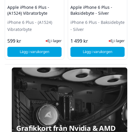
Apple iPhone 6 Plus -
Apple iPhone 6 Plus -
(A1524) Vibratorbyte
Baksidebyte - Silver
iPhone 6 Plus - (A1524)
iPhone 6 Plus - Baksidebyte
Vibratorbyte
- Silver
Ej i lager, besök produktsidan för sena
Ej i lager
599 kr
1 499 kr
Ej i lager
Ej i lager
Lägg i varukorgen
Lägg i varukorgen
, Apple iPhone 6 Plus - (A1524) Vibratorbyte
, Apple iPhone 6 Plus 
Sidfot
Grafikkort från Nvidia & AMD