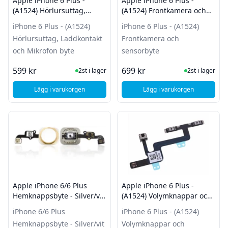
Apple iPhone 6 Plus -
Apple iPhone 6 Plus -
(A1524) Hörlursuttag,
(A1524) Frontkamera och
Laddkontakt och Mikrofon
sensorbyte
iPhone 6 Plus - (A1524)
iPhone 6 Plus - (A1524)
byte
Hörlursuttag, Laddkontakt
Frontkamera och
och Mikrofon byte
sensorbyte
I Lager
I Lager
599 kr
699 kr
2st i lager
2st i lager
Lägg i varukorgen
Lägg i varukorgen
, Apple iPhone 6 Plus - (A1524) Hörlursuttag, Laddkontakt o
, Apple iPhone 6 Plu
Apple iPhone 6/6 Plus
Apple iPhone 6 Plus -
Hemknappsbyte - Silver/vit
(A1524) Volymknappar och
(Touch ID fungerar ej efter
Ljudlöstlägeknapp byte
iPhone 6/6 Plus
iPhone 6 Plus - (A1524)
byte)
Hemknappsbyte - Silver/vit
Volymknappar och