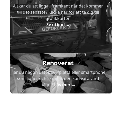
Älskar du att ligga i framkant när det kommer
till det senaste? Klicka här för att ta dig till
grafikkorten
Se utbud
→
Renoverat
Har du någon dator, surfplatta eller smartphone
som ligger och skräpar, den kan vara värd
något!
Läs mer
→