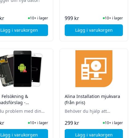
ygger din nya dator!
tillsammans med alla dina
viktiga filer? Låt oss hjälpa
dig med en backup!
I Lager
I Lager
kr
999 kr
10+ i lager
10+ i lager
Lägg i varukorgen
Lägg i varukorgen
, Alina Montering av dator (från pris)
, Alina Backup
a Felsökning &
Alina Installation mjukvara
nadsförslag -
(från pris)
ltelefon
du problem med din
Behöver du hjälp att
l? Låt oss felsöka den!
installera antivirus,
I Lager
I Lager
kr
299 kr
10+ i lager
10+ i lager
officepaket eller liknande?
Då är detta tjänsten för dig!
Lägg i varukorgen
Lägg i varukorgen
årstäd!
, Alina Felsökning & kostnadsförslag - Mobiltelefon
, Alina Installation mj