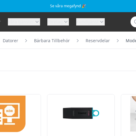
Se våra megafynd 🎉
Sö
r
Våra tjänster
Företag
Kundtjänst
Datorer
Bärbara Tillbehör
Reservdelar
Mode