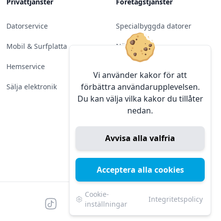
Privattjänster
Företagstjänster
Datorservice
Specialbyggda datorer
Mobil & Surfplatta
Nätverk
Hemservice
Molntjänster &
Vi använder kakor för att
Programvara
förbättra användarupplevelsen.
Sälja elektronik
Du kan välja vilka kakor du tillåter
Server & Backup
nedan.
Kameraövervakning
Avvisa alla valfria
Konferens & Public Display
Sälja elektronik
Acceptera alla cookies
Cookie-
Integritetspolicy
Tiktok
Facebook
Instagram
YouTube
Mörk
Mörkt läge
inställningar