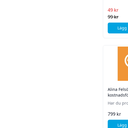
49 kr
99 kr
Lägg 
Alina Fels
kostnadsf
Har du pr
dator? Låt
799 kr
Lägg 