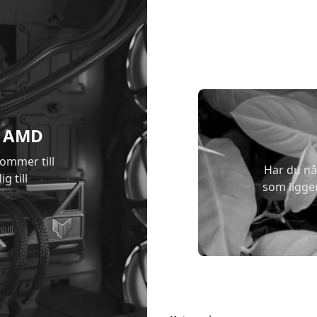
 & AMD
kommer till
Har du nå
g till
som ligge