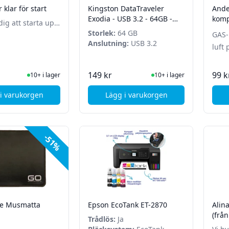
 klar för start
Kingston DataTraveler
Ande
Exodia - USB 3.2 - 64GB -
komp
dig att starta upp
Turkos - Max 2st per kund!
tor och
Storlek:
64 GB
GAS-
r program och
Anslutning:
USB 3.2
luft 
u köper till!
I Lager
I Lager
149 kr
99 k
10+ i lager
10+ i lager
i varukorgen
Lägg i varukorgen
, Alina Dator klar för start
, Kingston DataTraveler Exo
-51%
ce Musmatta
Epson EcoTank ET-2870
Alin
(från
Trådlös:
Ja