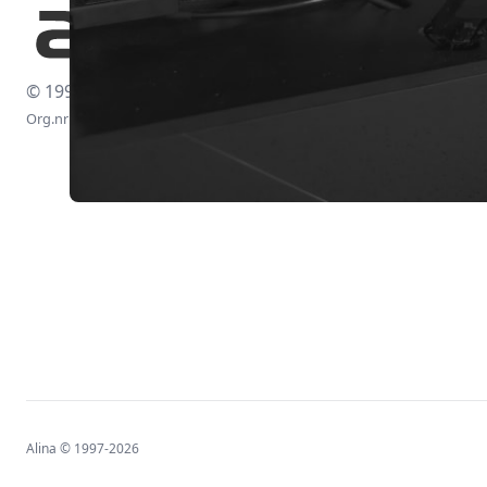
© 1997-2026
Org.nr: 556438-4260
Alina © 1997-2026