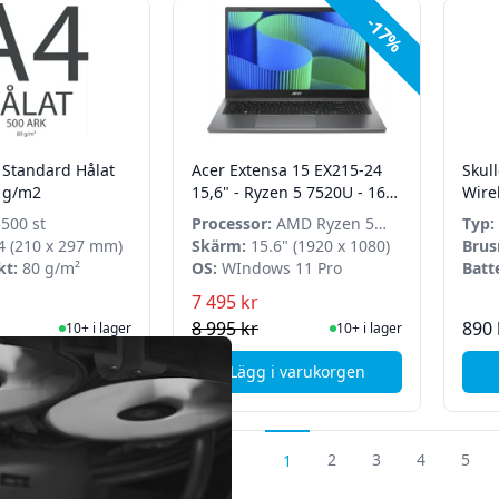
-17%
 Standard Hålat
Acer Extensa 15 EX215-24
Skul
0 g/m2
15,6" - Ryzen 5 7520U - 16
Wirel
GB - 512 GB SSD - Windows
500 st
Processor:
AMD Ryzen 5
Typ:
11 Pro
 (210 x 297 mm)
7520U
Skärm:
15.6" (1920 x 1080)
Brus
kt:
80 g/m²
OS:
WIndows 11 Pro
Batte
7 495 kr
I Lager
I Lager
8 995 kr
890 
10+ i lager
10+ i lager
i varukorgen
Lägg i varukorgen
, A4 Papper Standard Hålat 500 ark 80 g/m2
, Acer Extensa 15 EX215-24
2
3
4
5
1