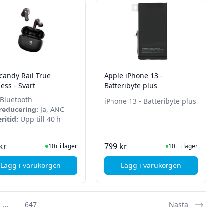
lcandy Rail True
Apple iPhone 13 -
ess - Svart
Batteribyte plus
Bluetooth
iPhone 13 - Batteribyte plus
reducering:
Ja, ANC
ritid:
Upp till 40 h
I Lager
I Lager
kr
799 kr
10+ i lager
10+ i lager
Lägg i varukorgen
Lägg i varukorgen
 15,6" - Ryzen 5 7520U - 16 GB - 512 GB SSD - Windows 11 Pro
, Skullcandy Rail True Wireless - Svart
, Apple iPhone 13 - Ba
...
647
Nästa