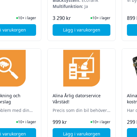
Bläcksystem:
EcoTank
Vi b
Multifunktion:
Ja
I Lager
I Lager
3 290 kr
899 
10+ i lager
10+ i lager
i varukorgen
Lägg i varukorgen
, Good Office Musmatta
, Epson EcoTank ET-2870
ökning och
Alina Årlig datorservice
Alin
örslag
Vårstäd!
kost
Mobi
oblem med din
Precis som din bil behöver
Har 
 oss felsöka den!
din dator underhåll
mobi
I Lager
I Lager
999 kr
299 
10+ i lager
10+ i lager
regelbundet!
i varukorgen
Lägg i varukorgen
, Alina Felsökning och kostnadsförslag
, Alina Årlig datorservice V