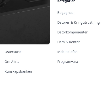
Allmänt
Kategorier
Kontakt & Öppettider
Begagnat
Uppsala
Datorer & Kringutrustning
Enköping
Datorkomponenter
Norrköping
Hem & Kontor
Östersund
Mobiltelefon
Om Alina
Programvara
Kunskapsbanken