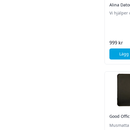
Alina Dator
Vi hjälper 
din nya da
installera
tillbehör d
999 kr
Lägg 
Good Offi
Musmatta