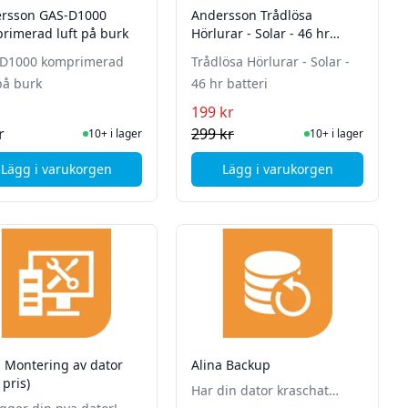
rsson GAS-D1000
Andersson Trådlösa
rimerad luft på burk
Hörlurar - Solar - 46 hr
batteri
D1000 komprimerad
Trådlösa Hörlurar - Solar -
på burk
46 hr batteri
199 kr
I Lager
I Lager
r
299 kr
10+ i lager
10+ i lager
Lägg i varukorgen
Lägg i varukorgen
dia - USB 3.2 - 64GB - Turkos - Max 2st per kund!
, Andersson GAS-D1000 komprimerad luft på burk
, Andersson Trådlösa H
a Montering av dator
Alina Backup
 pris)
Har din dator kraschat