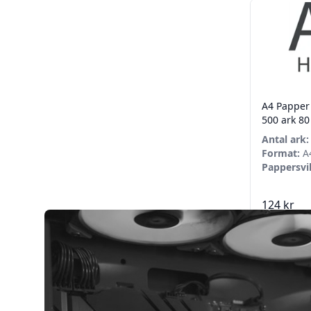
A4 Papper
500 ark 8
Antal ark:
Format:
A4
Pappersvi
124 kr
Lägg 