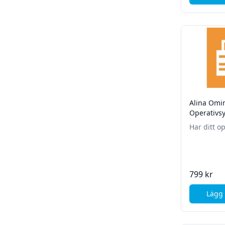
Alina Omin
Operativs
Har ditt o
kraschat? V
installera 
operativsy
799 kr
Lägg 