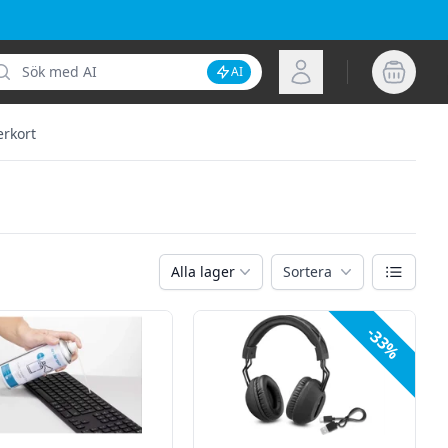
k
Logga in
AI
Inaktivera AI-sökning
rkort
Växla vy
Alla lager
Sortera
-33%