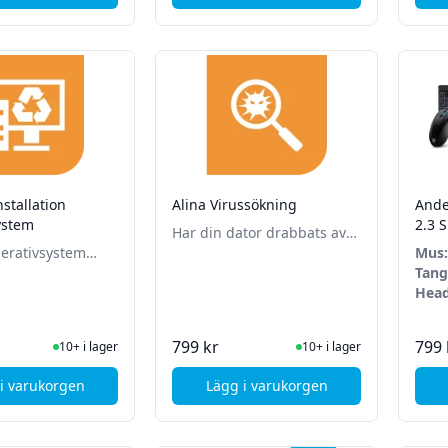
stallation
Alina Virussökning
Ande
ystem
2.3 
Har din dator drabbats av
perativsystem
virus eller annan skadlig
Mus:
i hjälper dig att
programvara? Vi hjälper dig
Tang
om ditt
rensa din dator!
RGB
Head
stem!
I Lager
I Lager
799 kr
799 
10+ i lager
10+ i lager
i varukorgen
Lägg i varukorgen
, Alina Ominstallation Operativsystem
, Alina Virussökning