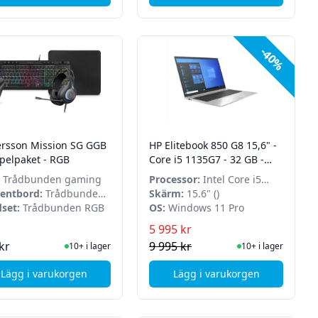
-40%
rsson Mission SG GGB
HP Elitebook 850 G8 15,6" -
Spelpaket - RGB
Core i5 1135G7 - 32 GB -
240 GB - WIndows 11 Pro -
Trådbunden gaming
Processor:
Intel Core i5
Grade A
entbord:
Trådbunden
1135G7
Skärm:
15.6" ()
set:
Trådbunden RGB
OS:
Windows 11 Pro
5 995 kr
I Lager
I Lager
kr
9 995 kr
10+ i lager
10+ i lager
Lägg i varukorgen
Lägg i varukorgen
, Andersson Mission SG GGB 2.3 Spelpaket - RGB
, HP Elitebook 850 G8