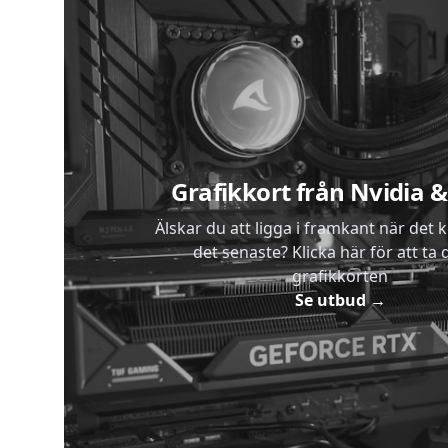
Sidfot
Grafikkort från Nvidia
Älskar du att ligga i framkant när det 
det senaste? Klicka här för att ta di
grafikkorten
Se utbud
→