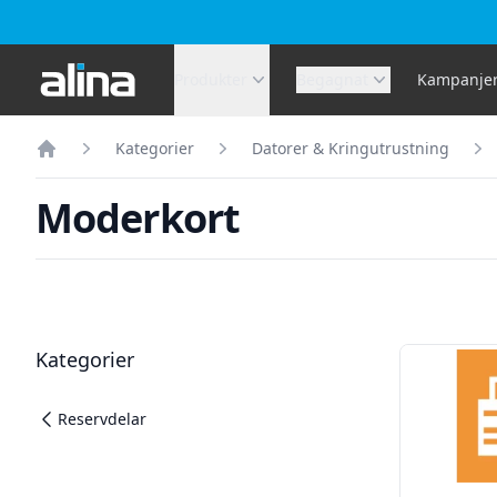
Alina.se
Produkter
Begagnat
Kampanje
Kategorier
Datorer & Kringutrustning
Hem
Moderkort
Filter
Produkter
Kategorier
Reservdelar