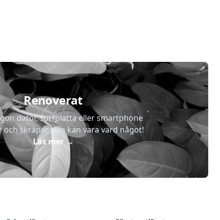
Renoverat
gon dator, surfplatta eller smartphone
r och skräpar, den kan vara värd något!
Läs mer
→