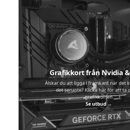
Sidfot
Grafikkort från Nvidia
Älskar du att ligga i framkant när det 
det senaste? Klicka här för att ta di
grafikkorten
Se utbud
→