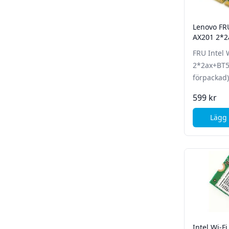
Lenovo FRU
AX201 2*2
(Bulk förp
FRU Intel 
2*2ax+BT5.
förpackad)
599 kr
Lägg 
Intel Wi-F