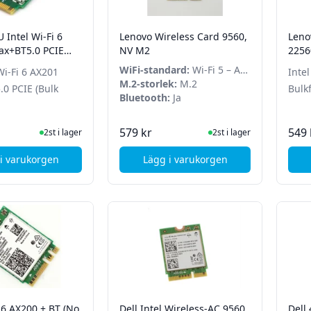
 Intel Wi-Fi 6
Lenovo Wireless Card 9560,
Leno
ax+BT5.0 PCIE
NV M2
2256
ackad)
WiFi-standard:
Wi-Fi 5 – AC
Wi-Fi 6 AX201
Inte
(9560)
M.2-storlek:
M.2
0 PCIE (Bulk
Bulk
Bluetooth:
Ja
I Lager
I Lager
579 kr
549 
2st i lager
2st i lager
i varukorgen
Lägg i varukorgen
, Lenovo FRU Intel Wi-Fi 6 AX201 2*2ax+BT5.0 PCIE (Bulk förpac
, Lenovo Wireless Card 95
i 6 AX200 + BT (No
Dell Intel Wireless-AC 9560
Dell