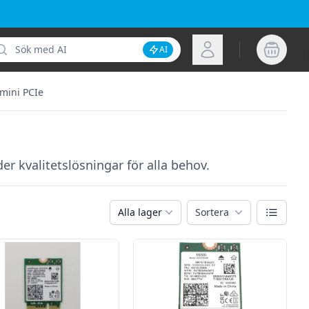
k
Logga in
AI
Inaktivera AI-sökning
mini PCIe
r kvalitetslösningar för alla behov.
Växla vy
Alla lager
Sortera