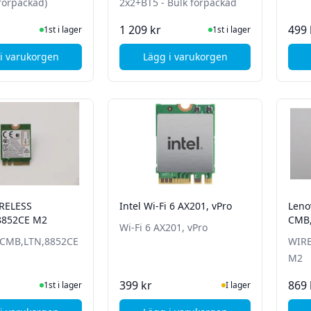
förpackad)
2x2+BT5 - Bulk förpackad
I Lager
I Lager
1 209 kr
499 
1st i lager
1st i lager
i varukorgen
Lägg i varukorgen
, Lenovo AMD RZ616 M2 Wireless LAN (Bulk förpackad)
, HP WLAN INT 22260NGW a
RELESS
Intel Wi-Fi 6 AX201, vPro
Leno
8852CE M2
CMB,
Wi-Fi 6 AX201, vPro
 CMB,LTN,8852CE
WIRE
M2
I Lager
I Lager
399 kr
869 
1st i lager
I lager