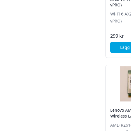
vPRO)
Wi-Fi 6 AX
vPRO)
299 kr
Lägg 
Lenovo A
Wireless L
förpackad)
AMD RZ616