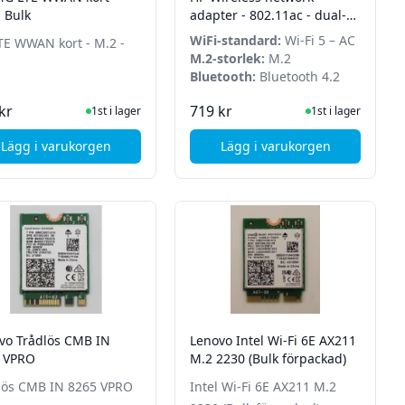
- Bulk
adapter - 802.11ac - dual-
band 2.4GHz & 5GHz -
WiFi-standard:
Wi-Fi 5 – AC
TE WWAN kort - M.2 -
Bluetooth 4.2
M.2-storlek:
M.2
Bluetooth:
Bluetooth 4.2
I Lager
I Lager
kr
719 kr
1st i lager
1st i lager
Lägg i varukorgen
Lägg i varukorgen
0 M.2 - Bulk
, Dell 4G LTE WWAN kort - M.2 - Bulk
, HP Wireless network
vo Trådlös CMB IN
Lenovo Intel Wi-Fi 6E AX211
 VPRO
M.2 2230 (Bulk förpackad)
lös CMB IN 8265 VPRO
Intel Wi-Fi 6E AX211 M.2