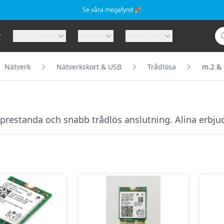
Se våra megafynd 🎉
Sö
r
Våra tjänster
Företag
Kundtjänst
Nätverk
Nätverkskort & USB
Trådlösa
m.2 & 
restanda och snabb trådlös anslutning. Alina erbjude