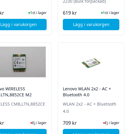
2230 (Bulk förpackad)
I Lager
I Lager
kr
619 kr
1st i lager
1st i lager
Lägg i varukorgen
Lägg i varukorgen
x 2x2+BT5 - Bulk förpackad
, Lenovo Trådlös CMB IN 8265 VPRO
, Lenovo Intel Wi-Fi 
vo WIRELESS
Lenovo WLAN 2x2 - AC +
LTN,8852CE M2
Bluetooth 4.0
LESS CMB,LTN,8852CE
WLAN 2x2 - AC + Bluetooth
4.0
Ej i lager, besök produktsidan för senaste status
Ej i lager, besök p
kr
709 kr
Ej i lager
Ej i lager