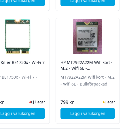
Lägg i varukorgen
Lägg i varukorgen
, Lenovo WIRELESS CMB,LTN,8852CE M2
, Lenovo WLAN 2x2 - A
 Killer BE1750x - Wi-Fi 7
HP MT7922A22M Wifi kort -
2
M.2 - Wifi 6E -
Bulkförpackad
r BE1750x - Wi-Fi 7 -
MT7922A22M Wifi kort - M.2
- Wifi 6E - Bulkförpackad
tsidan för senaste status
Ej i lager, besök produktsidan för senaste status
I Lager
kr
799 kr
Ej i lager
I lager
Lägg i varukorgen
Lägg i varukorgen
0 mini-PCIe 802.11 ac/a/b/g/n, 2.4 GHz, 5 GHz
, Intel Killer BE1750x - Wi-Fi 7 - M.2
, HP MT7922A22M Wifi 