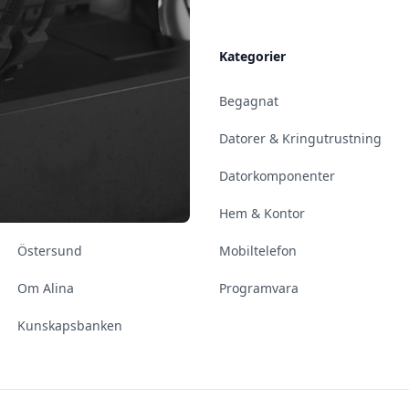
Allmänt
Kategorier
Kontakt & Öppettider
Begagnat
Uppsala
Datorer & Kringutrustning
Enköping
Datorkomponenter
Norrköping
Hem & Kontor
Östersund
Mobiltelefon
Om Alina
Programvara
Kunskapsbanken