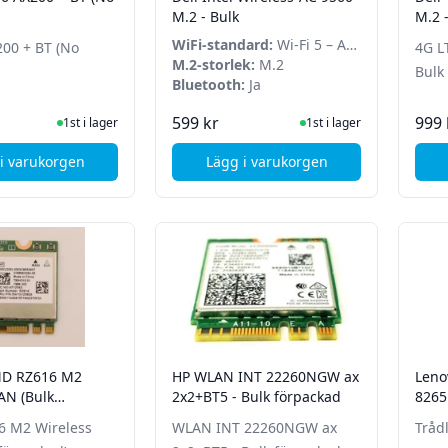
M.2 - Bulk
M.2 
WiFi-standard:
Wi-Fi 5 – AC
200 + BT (No
4G L
(9560)
M.2-storlek:
M.2
Bulk
Bluetooth:
Ja
I Lager
I Lager
599 kr
999 
1st i lager
1st i lager
i varukorgen
Lägg i varukorgen
, Intel Wi-Fi 6 AX200 + BT (No vPRO)
, Dell Intel Wireless-AC 956
MD RZ616 M2
HP WLAN INT 22260NGW ax
Leno
AN (Bulk
2x2+BT5 - Bulk förpackad
8265
 M2 Wireless
WLAN INT 22260NGW ax
Tråd