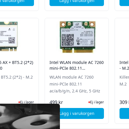
i varukorgen
Lägg i varukorgen
, Lenovo WIRELESS CMB,LTN,8852CE M2
, Intel Wi-Fi 6 AX201, vPro
6 AX + BT5.2 (2*2)
Intel WLAN module AC 7260
Intel
30
mini-PCIe 802.11
- M.
ac/a/b/g/n, 2.4 GHz, 5 GHz
 BT5.2 (2*2) - M.2
WLAN module AC 7260
Kille
mini-PCIe 802.11
M.2
ac/a/b/g/n, 2.4 GHz, 5 GHz
Ej i lager, besök produktsidan för senaste status
Ej i lager, besök produk
499 kr
309 
Ej i lager
Ej i lager
i varukorgen
Lägg i varukorgen
, ASUS Wifi 6 AX + BT5.2 (2*2) - M.2 - 2230
, Intel WLAN module AC 726