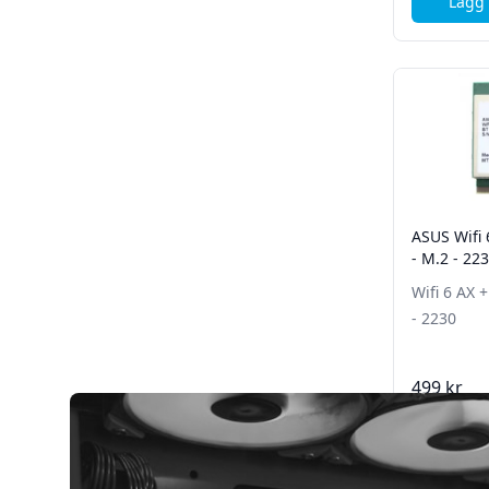
Lägg 
ASUS Wifi 
- M.2 - 22
Wifi 6 AX +
- 2230
499 kr
Lägg 