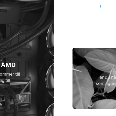
1
 & AMD
kommer till
Har du nå
g till
som ligge