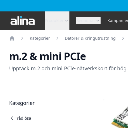
Alina.se
Produkter
Begagnat
Kampanje
Kategorier
Datorer & Kringutrustning
Hem
m.2 & mini PCIe
Upptäck m.2 och mini PCIe-nätverkskort för hög p
Filter
Produkter
Kategorier
Trådlösa