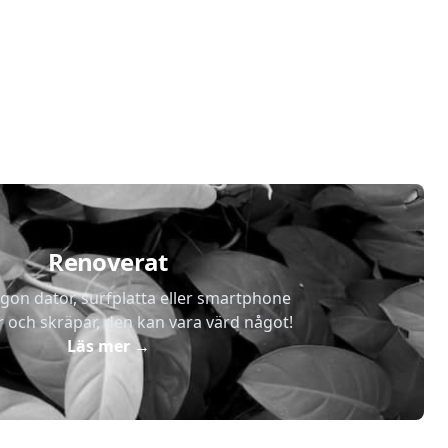
Renoverat
gon dator, surfplatta eller smartphone
r och skräpar, den kan vara värd något!
Läs mer
→