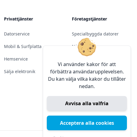
Privattjänster
Företagstjänster
Datorservice
Specialbyggda datorer
Mobil & Surfplatta
Nätverk
Hemservice
Molntjänster &
Vi använder kakor för att
Programvara
förbättra användarupplevelsen.
Sälja elektronik
Du kan välja vilka kakor du tillåter
Server & Backup
nedan.
Kameraövervakning
Avvisa alla valfria
Konferens & Public Display
Sälja elektronik
Acceptera alla cookies