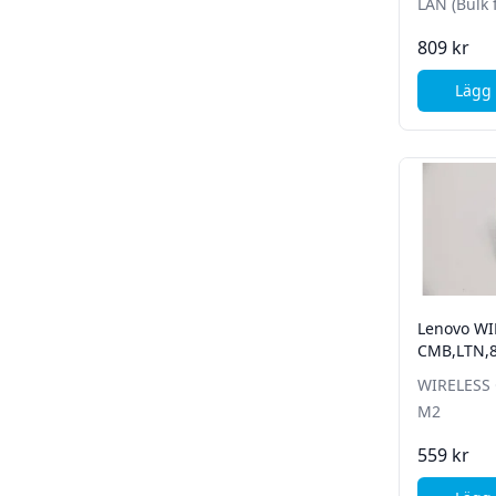
LAN (Bulk 
809 kr
Lägg 
Lenovo WI
CMB,LTN,
WIRELESS
M2
559 kr