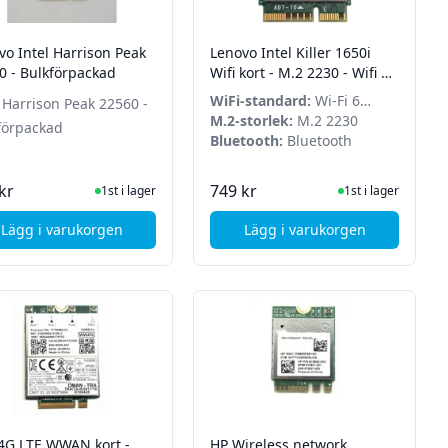
vo Intel Harrison Peak
Lenovo Intel Killer 1650i
0 - Bulkförpackad
Wifi kort - M.2 2230 - Wifi 6
+ Bluetooth - BULK
WiFi-standard:
Wi-Fi 6
l Harrison Peak 22560 -
(Killer 1650i)
M.2-storlek:
M.2 2230
förpackad
Bluetooth:
Bluetooth
I Lager
I Lager
kr
749 kr
1st i lager
1st i lager
Lägg i varukorgen
Lägg i varukorgen
kad)
60, NV M2
, Lenovo Intel Harrison Peak 22560 - Bulkförpackad
, Lenovo Intel Killer 
 4G LTE WWAN kort -
HP Wireless network