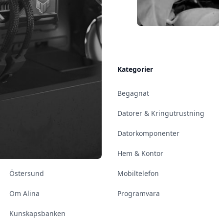
Allmänt
Kategorier
Kontakt & Öppettider
Begagnat
Uppsala
Datorer & Kringutrustning
Enköping
Datorkomponenter
Norrköping
Hem & Kontor
Östersund
Mobiltelefon
Om Alina
Programvara
Kunskapsbanken