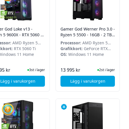
r God Loke v13 -
Gamer God Werner Pro 3.0 -
n 5 9600X - RTX 5060 Ti
Ryzen 5 5500 - 16GB - 2 TB
GB - 2TB SSD - Win 11
SSD - RTX 5050 OC - Win 11
essor:
AMD Ryzen 5
Processor:
AMD Ryzen 5
e
Home
X
ikkort:
RTX 5060 Ti
5500
Grafikkort:
GeForce RTX
indows 11 Home
5050
OS:
Windows 11 Home
I Lager
I Lager
95 kr
13 995 kr
3st i lager
2st i lager
Lägg i varukorgen
Lägg i varukorgen
 TB SSD - Win 11 Home
n 5 7600 - RTX 5060 OC - 16GB - 1TB SSD - Win 11 Home
, Gamer God Loke v13 - Ryzen 5 9600X - RTX 5060 Ti - 32
, Gamer God Werner P