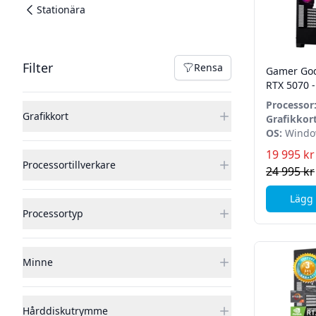
Stationära
Filter
Filter
Rensa
Gamer God
Rensa filter
RTX 5070 -
DDR5 - 1 T
Processor
Home
Grafikkort
7600
Grafikkort
GeForce R
OS:
Windo
WINDFOR
19 995 kr
Processortillverkare
24 995 kr
Lägg 
Processortyp
Minne
Hårddiskutrymme