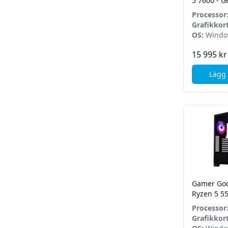
5 7600 - G
OC - 16 G
Processor
- Win 11 
7600
Grafikkort
5060
OS:
Windo
15 995 kr
Lägg 
Gamer God
Ryzen 5 55
SSD - RTX 
Processor
Home
5500
Grafikkort