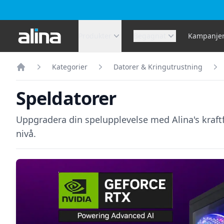
Alina.se
Produkter
Begagnat
Kampanje
Kategorier
Datorer & Kringutrustning
Hem
Speldatorer
Uppgradera din spelupplevelse med Alina's kraftfu
nivå.