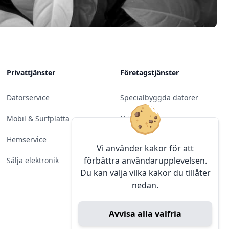
Privattjänster
Företagstjänster
Datorservice
Specialbyggda datorer
Mobil & Surfplatta
Nätverk
Hemservice
Molntjänster &
Vi använder kakor för att
Programvara
förbättra användarupplevelsen.
Sälja elektronik
Du kan välja vilka kakor du tillåter
Server & Backup
nedan.
Kameraövervakning
Avvisa alla valfria
Konferens & Public Display