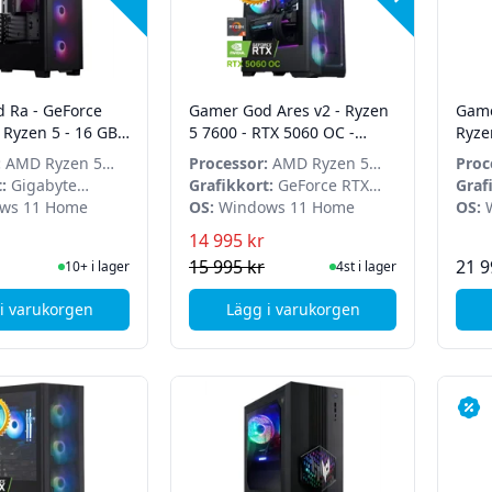
 Ra - GeForce
Gamer God Ares v2 - Ryzen
Game
 Ryzen 5 - 16 GB
5 7600 - RTX 5060 OC -
Ryze
B SSD - Win 11
16GB - 1TB SSD - Win 11
- 32
:
AMD Ryzen 5
Processor:
AMD Ryzen 5
Proc
Home
Hom
:
Gigabyte
7600
Grafikkort:
GeForce RTX
9600
Graf
TX 5070
ws 11 Home
5060
OS:
Windows 11 Home
OS:
W
CE OC
14 995 kr
I Lager
I Lager
15 995 kr
21 9
10+ i lager
4st i lager
i varukorgen
Lägg i varukorgen
, Gamer God Ra - GeForce RTX 5070 - Ryzen 5 - 16 GB DDR5 - 1
, Gamer God Ares v2 - Ryze