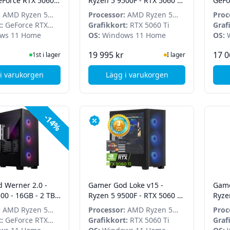
eForce RTX 5060
Ryzen 5 9500F - RTX 5060 Ti
GeFo
B DDR5 - 2 TB SSD
- 32GB - 2TB SSD - Win 11
1440
:
AMD Ryzen 5
Processor:
AMD Ryzen 5
Proc
Home
Home
:
GeForce RTX
9500F
Grafikkort:
RTX 5060 Ti
1440
Graf
ws 11 Home
OS:
Windows 11 Home
5060
OS:
W
I Lager
I Lager
19 995 kr
17 0
1st i lager
I lager
i varukorgen
Lägg i varukorgen
, Gamer God Ares v3 - Ryzen 5 7600 - GeForce RTX 5060 OC - 1
, Gamer God Loke v14 - Ryz
-14%
 Werner 2.0 -
Gamer God Loke v15 -
Game
00 - 16GB - 2 TB
Ryzen 5 9500F - RTX 5060 Ti
Ryze
3050 - Win 11
- 32GB - 2TB SSD - Win 11
RTX 
:
AMD Ryzen 5
Processor:
AMD Ryzen 5
Proc
Home
- Wi
:
GeForce RTX
9500F
Grafikkort:
RTX 5060 Ti
9900
Graf