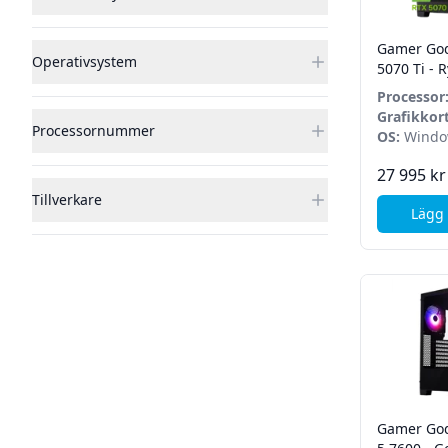
Gamer God
Operativsystem
5070 Ti - 
32GB - 2TB
Processor
Home
9700X
Grafikkort
Processornummer
5070 Ti O
OS:
Windo
27 995 kr
Tillverkare
Lägg 
Gamer God