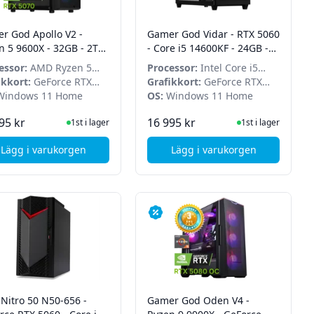
r God Apollo V2 -
Gamer God Vidar - RTX 5060
n 5 9600X - 32GB - 2TB
- Core i5 14600KF - 24GB -
SSD - RTX 5070
500GB SSD - Win 11 Home
essor:
AMD Ryzen 5
Processor:
Intel Core i5
X
ikkort:
GeForce RTX
14600KF
Grafikkort:
GeForce RTX
 OC 12GB
indows 11 Home
5060
OS:
Windows 11 Home
I Lager
I Lager
95 kr
16 995 kr
1st i lager
1st i lager
Lägg i varukorgen
Lägg i varukorgen
 SSD - Win 11 Home
 665 - Core i5 14400F - 32GB - 1TB SSD - RTX 5060 Ti - Win 11 Home
, Gamer God Vidar - 
 Nitro 50 N50-656 -
Gamer God Oden V4 -