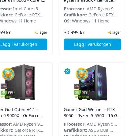
rce RTX 5060 - Core i5
Ryzen 9 9900X - GeForce
0F - 16GB - 1TB SSD
RTX 5080 - 32 GB - 2TB SSD
essor:
Intel Core i5
Processor:
AMD Ryzen 9
- Win 11 Home
0F
ikkort:
GeForce RTX
9900X
Grafikkort:
GeForce RTX
indows 11 Home
5080
OS:
Windows 11 Home
I Lager
I Lager
69 kr
30 995 kr
I lager
I lager
Lägg i varukorgen
Lägg i varukorgen
6 GB DDR5 - 2 TB SSD - Win 11 Home
en 5 9500F - RTX 5060 Ti - 32GB - 2TB SSD - Win 11 Home
, Acer Nitro 50 N50-656 - GeForce RTX 5060 - Core i5 1440
, Gamer God Oden V4 
r God Oden V4.1 -
Gamer God Werner - RTX
n 9 9900X - GeForce
3050 - Ryzen 5 5500 - 16 GB
5080 - 32 GB - 2TB SSD
- 1 TB SSD - Win 11 Home
essor:
AMD Ryzen 9
Processor:
AMD Ryzen 5
n 11 Home
X
ikkort:
GeForce RTX
5500
Grafikkort:
ASUS Dual