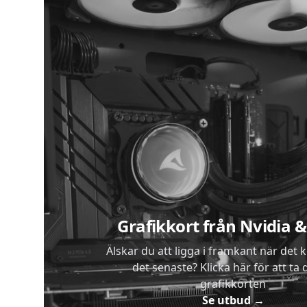
Lägg 
Sidfot
Grafikkort från Nvidia
Älskar du att ligga i framkant när det 
det senaste? Klicka här för att ta di
grafikkorten
Se utbud
→