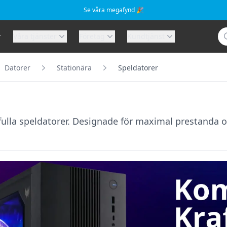
Se våra megafynd 🎉
Sö
r
Våra tjänster
Företag
Kundtjänst
Datorer
Stationära
Speldatorer
lla speldatorer. Designade för maximal prestanda och 