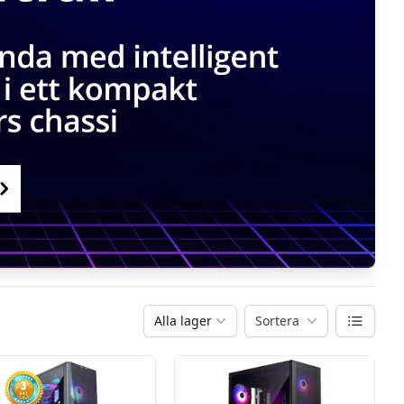
Växla vy
Alla lager
Sortera