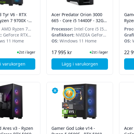
 Tyr V6 - RTX
Acer Predator Orion 3000
Game
Ryzen 7 9700X -
665 - Core i5 14400F - 32GB
Ryze
 SSD - Win 11
- 1TB SSD - RTX 5060 Ti -
:
AMD Ryzen 7
Processor:
Intel Core i5 I5-
Proc
Win 11 Home
:
GeForce RTX
14400F
Grafikkort:
NVIDIA GeForce
9600
Graf
C
ws 11 Home
RTX 5060 Ti
OS:
Windows 11 Home
5070
OS:
W
I Lager
I Lager
17 995 kr
22 9
2st i lager
2st i lager
i varukorgen
Lägg i varukorgen
, Gamer God Tyr V6 - RTX 5070 Ti - Ryzen 7 9700X - 32GB - 2TB
, Acer Predator Orion 3000
 Ares v3 - Ryzen
Gamer God Loke v14 -
Acer