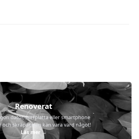
 - 2TB SSD - Win 11 Home
yzen 5 7500F - RTX 5060 Ti - 16 GB DDR5 - 1 TB SSD - WIndows 11
Renoverat
gon dator, surfplatta eller smartphone
r och skräpar, den kan vara värd något!
Läs mer
→