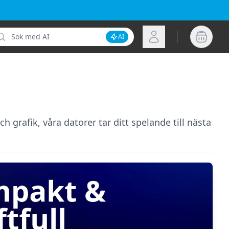
k
Logga in
AI
Inaktivera AI-sökning
grafik, våra datorer tar ditt spelande till nästa