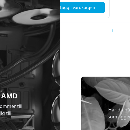
i varukorgen
Lägg i varukorgen
, Gamer God Nyx - Ryzen 7 9800X3D - RTX 5080 OC - 32GB DDR5
, Gamer God Robban PG - R
1
 & AMD
kommer till
Har du nå
g till
som ligge