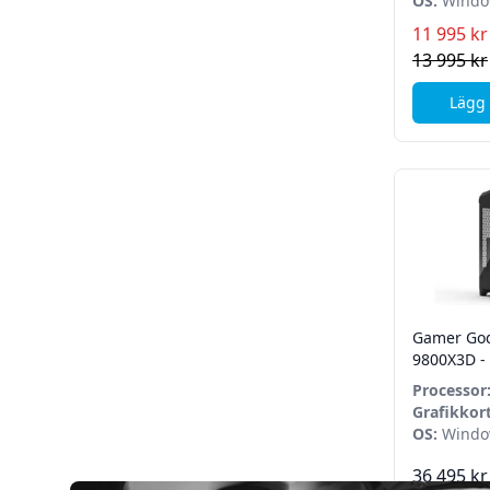
3050
OS:
Windo
11 995 kr
13 995 kr
Lägg 
Gamer God
9800X3D -
32GB DDR5
Processor
11 Home
9800X3D
Grafikkort
5080 OC
OS:
Windo
36 495 kr