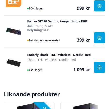
999 kr
I Lager
, Alin
10+ i lager
Fourze GK120 Gaming tangentbord - RGB
Anslutning:
Sladd
Belysning:
RGB
399 kr
I Lager
, Fou
1–2 dagars leveranstid
Endorfy Thock - TKL - Wireless - Nordic - Red
Thock - TKL - Wireless - Nordic - Red
1 099 kr
I Lager
, Endo
1st i lager
Liknande produkter