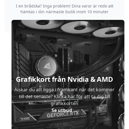
I en brådska? Inga problem! Dina varor är redo att
hämtas i din närmaste butik inom 10 minuter
Sidfot
Grafikkort från Nvidia & AMD
Älskar du att ligga i framkant när det kommer
till det senaste? Klicka här för att ta dig till
grafikkorten
Se utbud
→