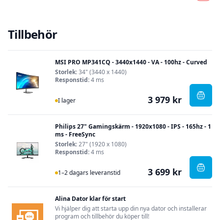
Tillbehör
MSI PRO MP341CQ - 3440x1440 - VA - 100hz - Curved
Storlek:
34" (3440 x 1440)
Responstid:
4 ms
3 979 kr
I Lager
, MSI
I lager
Philips 27" Gamingskärm - 1920x1080 - IPS - 165hz - 1
ms - FreeSync
Storlek:
27" (1920 x 1080)
Responstid:
4 ms
3 699 kr
I Lager
, Phi
1–2 dagars leveranstid
Alina Dator klar för start
Vi hjälper dig att starta upp din nya dator och installerar
program och tillbehör du köper till!