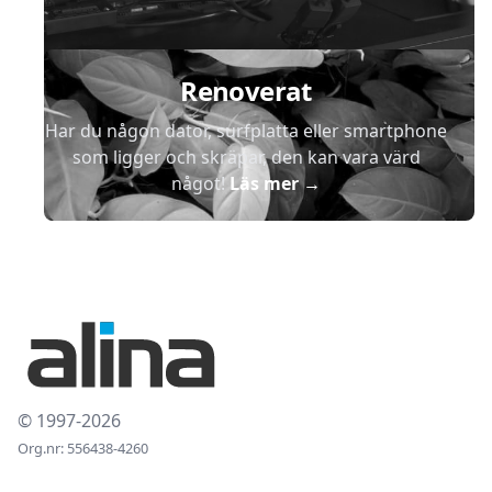
Renoverat
Har du någon dator, surfplatta eller smartphone
som ligger och skräpar, den kan vara värd
något!
Läs mer
→
© 1997-2026
Org.nr: 556438-4260