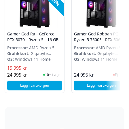
-20%
Gamer God Ra - GeForce
Gamer God Robban PG -
RTX 5070 - Ryzen 5 - 16 GB
Ryzen 5 7500F - RTX 5060 Ti
DDR5 - 1 TB SSD - Win 11
- 16 GB DDR5 - 1 TB SSD -
Processor:
AMD Ryzen 5
Processor:
AMD Ryzen 5
Home
WIndows 11 Home
7600
Grafikkort:
Gigabyte
7500F
Grafikkort:
Gigabyte
GeForce RTX 5070
OS:
Windows 11 Home
GeForce RTX 5060 Ti
OS:
Windows 11 Home
WINDFORCE OC
WINDFORCE OC
19 995 kr
I Lager
Ej i la
24 995 kr
24 995 kr
10+ i lager
Ej i lager
Lägg i varukorgen
Lägg i varukorgen
, Gamer God Ra - GeForce RTX 5070 - Ryzen 5 - 16 GB DDR
, Gamer God Robb