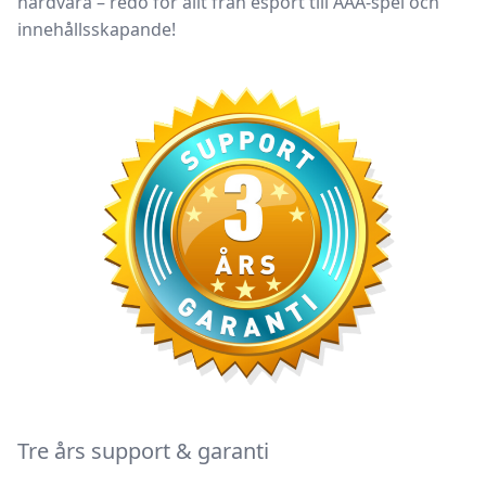
hårdvara
– redo för allt från
esport till AAA-spel och
innehållsskapande
!
Tre års support & garanti