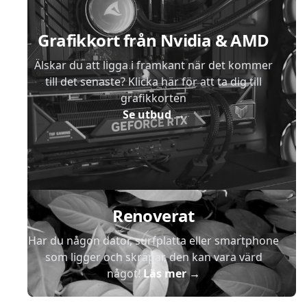
Grafikkort från Nvidia & AMD
Älskar du att ligga i framkant när det kommer
till det senaste? Klicka här för att ta dig till
grafikkorten
Se utbud
→
Renoverat
Har du någon dator, surfplatta eller smartphone
som ligger och skräpar, den kan vara värd
något!
Läs mer
→