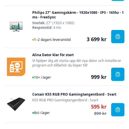
Philips 27" Gamingskärm - 1920x1080 - IPS - 165hz - 1
ms - FreeSync
Storlek:
27" (1920 x 1080)
Responstid:
4 ms
3 699 kr
I Lager
, Phi
1–2 dagars leveranstid
Alina Dator klar för start
Vi hjälper dig att starta upp din nya dator och installerar
program och tillbehör du köper till!
999 kr
I Lager
, Alin
10+ i lager
Corsair K55 RGB PRO Gamingtangentbord - Svart
K55 RGB PRO Gamingtangentbord - Svart
595 kr
I Lager
, Cor
8st i lager
899 kr