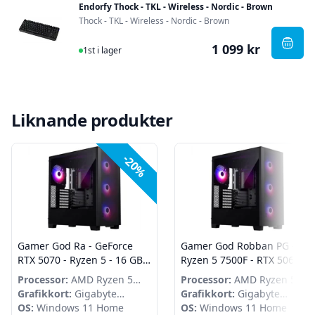
Endorfy Thock - TKL - Wireless - Nordic - Brown
Thock - TKL - Wireless - Nordic - Brown
1 099 kr
I Lager
, Endo
1st i lager
Liknande produkter
-20%
Gamer God Ra - GeForce
Gamer God Robban PG -
RTX 5070 - Ryzen 5 - 16 GB
Ryzen 5 7500F - RTX 5060 Ti
DDR5 - 1 TB SSD - Win 11
- 16 GB DDR5 - 1 TB SSD -
Processor:
AMD Ryzen 5
Processor:
AMD Ryzen 5
Home
WIndows 11 Home
7600
Grafikkort:
Gigabyte
7500F
Grafikkort:
Gigabyte
GeForce RTX 5070
OS:
Windows 11 Home
GeForce RTX 5060 Ti
OS:
Windows 11 Home