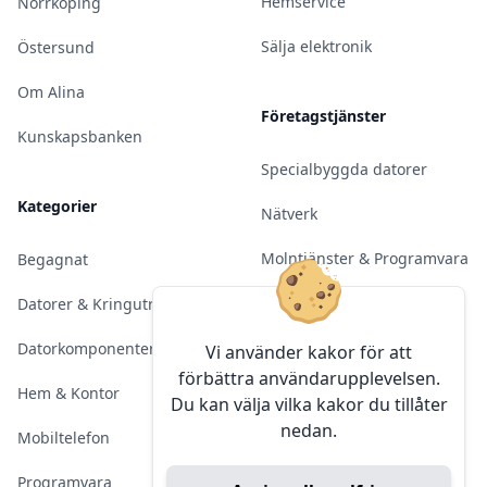
Hemservice
Norrköping
Sälja elektronik
Östersund
Om Alina
Företagstjänster
Kunskapsbanken
Specialbyggda datorer
Kategorier
Nätverk
Molntjänster & Programvara
Begagnat
Server & Backup
Datorer & Kringutrustning
Kameraövervakning
Datorkomponenter
Vi använder kakor för att
förbättra användarupplevelsen.
Konferens & Public Display
Hem & Kontor
Du kan välja vilka kakor du tillåter
nedan.
Sälja elektronik
Mobiltelefon
Programvara