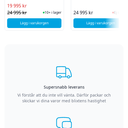
WINDFORCE OC
WINDFORCE OC
19 995 kr
I Lager
Ej i la
24 995 kr
24 995 kr
10+ i lager
Ej i lager
Lägg i varukorgen
Lägg i varukorgen
, Gamer God Ra - GeForce RTX 5070 - Ryzen 5 - 16 GB DDR
, Gamer God Robb
Supersnabb leverans
Vi förstår att du inte vill vänta. Därför packar och
skickar vi dina varor med blixtens hastighet