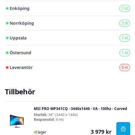
Enköping
1 st
Norrköping
2 st
Uppsala
1 st
Östersund
1 st
Leverantör
0 st
Tillbehör
MSI PRO MP341CQ - 3440x1440 - VA - 100hz - Curved
Storlek:
34" (3440 x 1440)
Responstid:
4 ms
3 979 kr
I Lager
, MSI
I lager