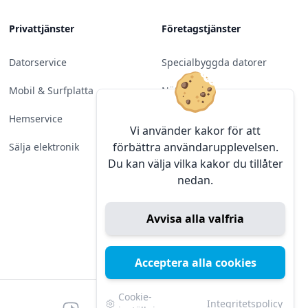
Privattjänster
Företagstjänster
Datorservice
Specialbyggda datorer
Mobil & Surfplatta
Nätverk
Hemservice
Molntjänster &
Vi använder kakor för att
Programvara
förbättra användarupplevelsen.
Sälja elektronik
Du kan välja vilka kakor du tillåter
Server & Backup
nedan.
Kameraövervakning
Avvisa alla valfria
Konferens & Public Display
Sälja elektronik
Acceptera alla cookies
Cookie-
Integritetspolicy