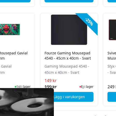
-25%
ousepad Gavial
Fourze Gaming Mousepad
Sviv
0mm
4540 - 45cm x 40cm - Svart
Musm
röda
Gavial
Gaming Mousepad 4540 -
Styx
0mm
45cm x 40cm - Svart
- Sv
149 kr
I Lager
Ej i lager, besök produk
199 kr
249 
1st i lager
Ej i lager
i varukorgen
Lägg i varukorgen
, X-Gamer Mousepad Gavial 1100x450mm
, Fourze Gaming Mousepad 