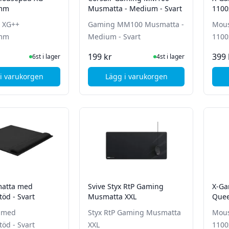
0mm
Musmatta - Medium - Svart
110
 XG++
Gaming MM100 Musmatta -
Mous
0mm
Medium - Svart
110
I Lager
I Lager
199 kr
399 
6st i lager
4st i lager
i varukorgen
Lägg i varukorgen
, X-Gamer Mousepad XG++ 1100x450mm
, Corsair Gaming MM100 M
matta med
Svive Styx RtP Gaming
X-Ga
öd - Svart
Musmatta XXL
Que
 med
Styx RtP Gaming Musmatta
Mous
öd - Svart
XXL
110