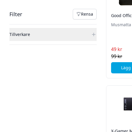
Filter
Filter
Rensa
Good Offi
Rensa filter
Musmatta
Tillverkare
49 kr
99 kr
Lägg 
X-Gamer 