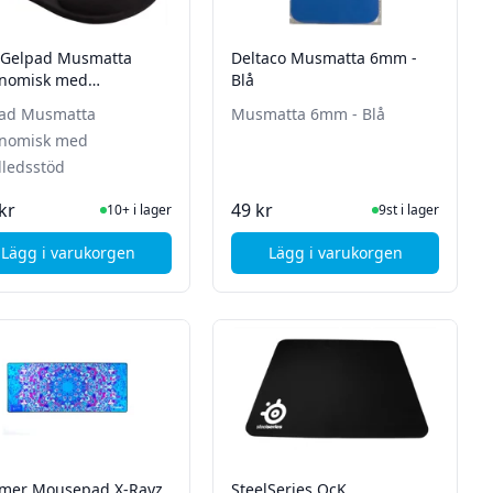
o Gelpad Musmatta
Deltaco Musmatta 6mm -
nomisk med
Blå
ledsstöd
ad Musmatta
Musmatta 6mm - Blå
nomisk med
ledsstöd
I Lager
I Lager
kr
49 kr
10+ i lager
9st i lager
Lägg i varukorgen
Lägg i varukorgen
Svart
, iiglo Gelpad Musmatta ergonomisk med handledsstöd
, Deltaco Musmatta 6
mer Mousepad X-Rayz
SteelSeries QcK