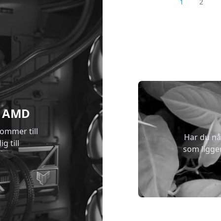
1
2
 & AMD
kommer till
Har du nå
g till
som ligge