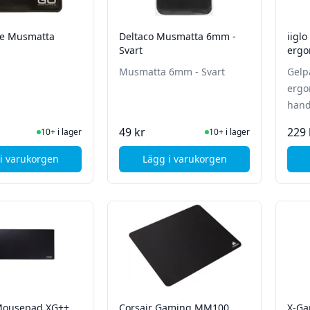
ce Musmatta
Deltaco Musmatta 6mm -
iigl
Svart
ergo
hand
Musmatta 6mm - Svart
Gelp
ergo
hand
I Lager
I Lager
49 kr
229 
10+ i lager
10+ i lager
i varukorgen
Lägg i varukorgen
, Good Office Musmatta
, Deltaco Musmatta 6mm - 
Mousepad XG++
Corsair Gaming MM100
X-Ga