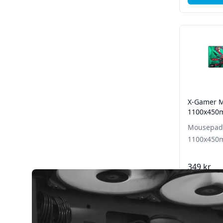
X-Gamer M
1100x45
Mousepad 
1100x45
349 kr
Lägg 