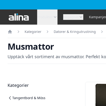
Alina.se
Produkter
Begagnat
Kampanje
Kategorier
Datorer & Kringutrustning
Hem
Musmattor
Upptäck vårt sortiment av musmattor. Perfekt kom
Filter
Produkter
Kategorier
Tangentbord & Möss