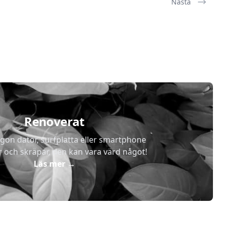
Nästa
Renoverat
gon dator, surfplatta eller smartphone
r och skräpar, den kan vara värd något!
Läs mer
→