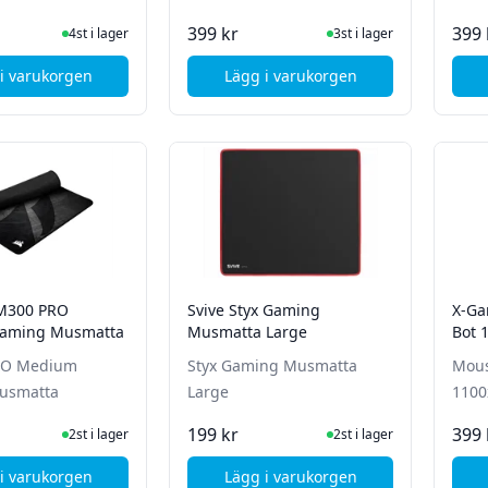
I Lager
I Lager
399 kr
399 
4st i lager
3st i lager
i varukorgen
Lägg i varukorgen
, iiglo Musmatta med handledsstöd - Svart
, Svive Styx RtP Gaming M
M300 PRO
Svive Styx Gaming
X-Ga
aming Musmatta
Musmatta Large
Bot 
O Medium
Styx Gaming Musmatta
Mous
usmatta
Large
110
I Lager
I Lager
199 kr
399 
2st i lager
2st i lager
i varukorgen
Lägg i varukorgen
, Corsair MM300 PRO Medium Gaming Musmatta
, Svive Styx Gaming Musma