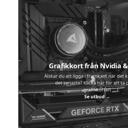
Sidfot
Grafikkort från Nvidia
Älskar du att ligga i framkant när det 
det senaste? Klicka här för att ta di
grafikkorten
Se utbud
→