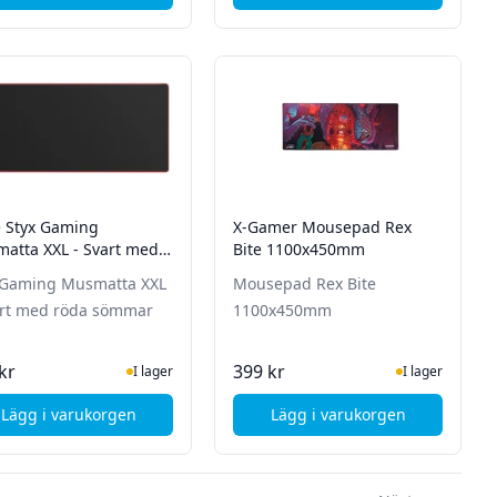
e Styx Gaming
X-Gamer Mousepad Rex
atta XXL - Svart med
Bite 1100x450mm
 sömmar
 Gaming Musmatta XXL
Mousepad Rex Bite
art med röda sömmar
1100x450mm
tsidan för senaste status
I Lager
I Lager
kr
399 kr
I lager
I lager
Lägg i varukorgen
Lägg i varukorgen
4540 - 45cm x 40cm - Svart
, Svive Styx Gaming Musmatta XXL - Svart med röda söm
, X-Gamer Mousepad