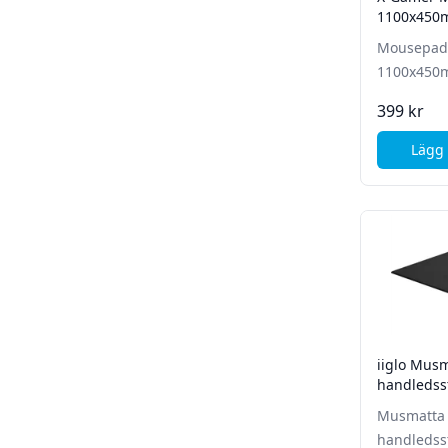
1100x45
Mousepad
1100x45
399 kr
Lägg 
iiglo Mus
handledsst
Musmatta
handledsst