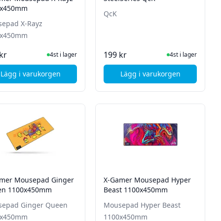
0x450mm
QcK
epad X-Rayz
0x450mm
I Lager
I Lager
kr
199 kr
4st i lager
4st i lager
Lägg i varukorgen
Lägg i varukorgen
usmatta - Medium - Svart
, X-Gamer Mousepad X-Rayz 1100x450mm
, SteelSeries QcK
mer Mousepad Ginger
X-Gamer Mousepad Hyper
en 1100x450mm
Beast 1100x450mm
epad Ginger Queen
Mousepad Hyper Beast
0x450mm
1100x450mm