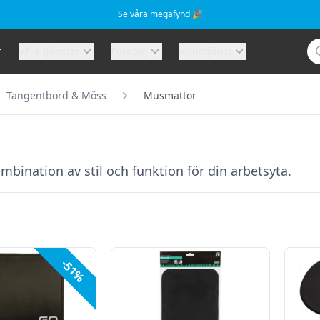
Se våra megafynd 🎉
Sö
r
Våra tjänster
Företag
Kundtjänst
Tangentbord & Möss
Musmattor
bination av stil och funktion för din arbetsyta.
-51%