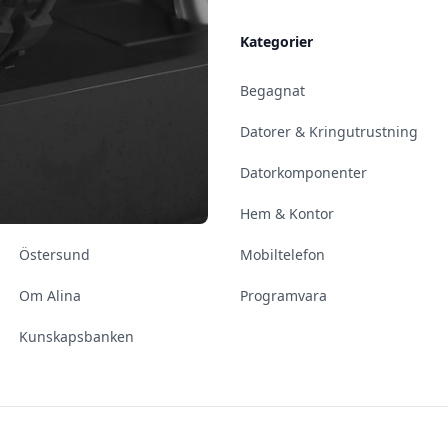
Allmänt
Kategorier
Kontakt & Öppettider
Begagnat
Uppsala
Datorer & Kringutrustning
Enköping
Datorkomponenter
Norrköping
Hem & Kontor
Östersund
Mobiltelefon
Om Alina
Programvara
Kunskapsbanken