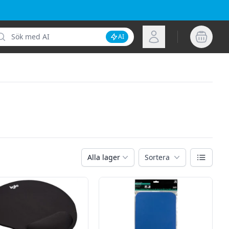
k
Logga in
AI
Inaktivera AI-sökning
Växla vy
Alla lager
Sortera