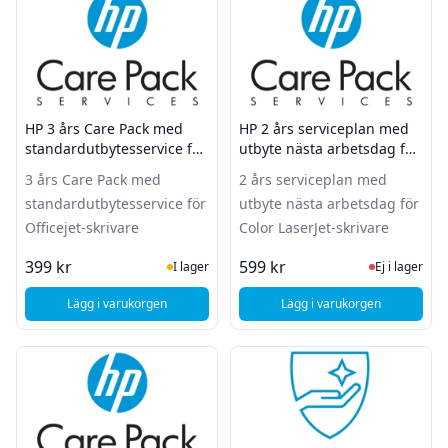
HP 3 års Care Pack med
HP 2 års serviceplan med
standardutbytesservice för
utbyte nästa arbetsdag för
Officejet-skrivare
Color LaserJet-skrivare
3 års Care Pack med
2 års serviceplan med
standardutbytesservice för
utbyte nästa arbetsdag för
Officejet-skrivare
Color LaserJet-skrivare
I Lager
Ej i lager
399 kr
599 kr
I lager
Ej i lager
Lägg i varukorgen
Lägg i varukorgen
, HP 3 års Care Pack med standardutbytesservice för Officej
, HP 2 års servicepla