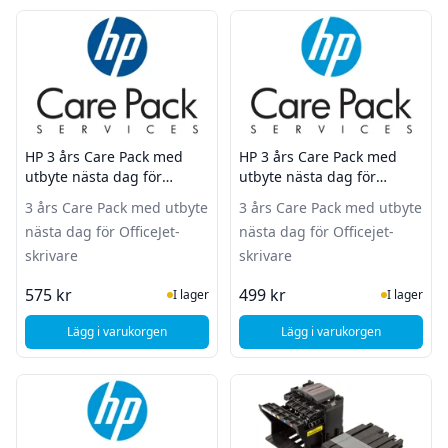
HP 3 års Care Pack med
HP 3 års Care Pack med
utbyte nästa dag för
utbyte nästa dag för
OfficeJet-skrivare
Officejet-skrivare
3 års Care Pack med utbyte
3 års Care Pack med utbyte
nästa dag för OfficeJet-
nästa dag för Officejet-
skrivare
skrivare
I Lager
I Lager
575 kr
499 kr
I lager
I lager
Lägg i varukorgen
Lägg i varukorgen
, HP 3 års Care Pack med utbyte nästa dag för OfficeJet-skri
, HP 3 års Care Pack 