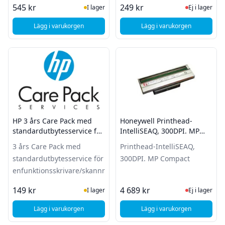
I Lager
Ej i lager
545 kr
249 kr
I lager
Ej i lager
Lägg i varukorgen
Lägg i varukorgen
, HP 3 års Care Pack med standardutbytesservice för Officej
, HP 1 års servicepla
HP 3 års Care Pack med
Honeywell Printhead-
standardutbytesservice för
IntelliSEAQ, 300DPI. MP
enfunktionsskrivare/skannrar
Compact
3 års Care Pack med
Printhead-IntelliSEAQ,
standardutbytesservice för
300DPI. MP Compact
enfunktionsskrivare/skannrar
I Lager
Ej i lager
149 kr
4 689 kr
I lager
Ej i lager
Lägg i varukorgen
Lägg i varukorgen
, HP 3 års Care Pack med standardutbytesservice för enfun
, Honeywell Printhea