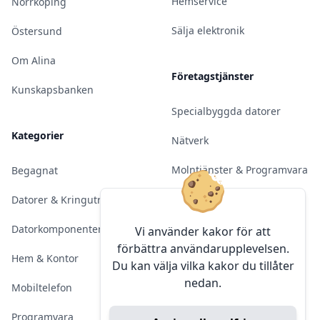
Hemservice
Norrköping
Sälja elektronik
Östersund
Om Alina
Företagstjänster
Kunskapsbanken
Specialbyggda datorer
Kategorier
Nätverk
Molntjänster & Programvara
Begagnat
Server & Backup
Datorer & Kringutrustning
Kameraövervakning
Datorkomponenter
Vi använder kakor för att
förbättra användarupplevelsen.
Konferens & Public Display
Hem & Kontor
Du kan välja vilka kakor du tillåter
nedan.
Sälja elektronik
Mobiltelefon
Programvara