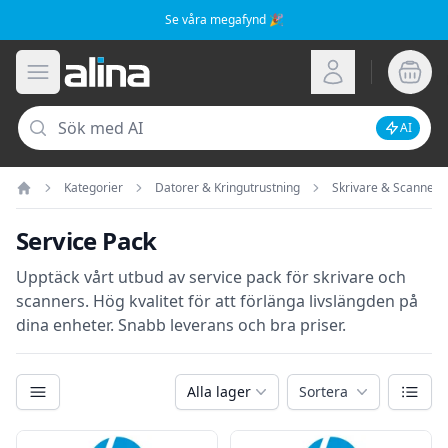
Se våra megafynd 🎉
Alina.se
Öppna meny
Logga in
Sök
AI
Inaktive
Kategorier
Datorer & Kringutrustning
Skrivare & Scanners
Hem
Service Pack
Upptäck vårt utbud av service pack för skrivare och
scanners. Hög kvalitet för att förlänga livslängden på
dina enheter. Snabb leverans och bra priser.
Kategorier
Växla
Alla lager
Sortera
Filter
Produkter