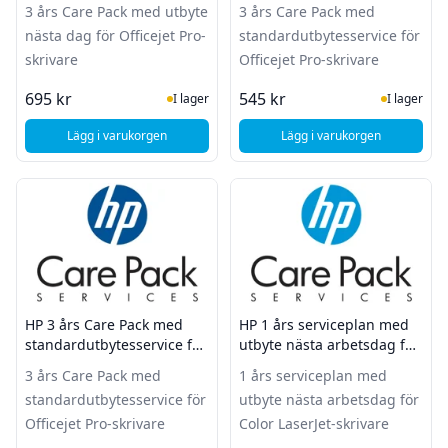
Officejet Pro-skrivare
Officejet Pro-skrivare
3 års Care Pack med utbyte
3 års Care Pack med
nästa dag för Officejet Pro-
standardutbytesservice för
skrivare
Officejet Pro-skrivare
I Lager
I Lager
695 kr
545 kr
I lager
I lager
Lägg i varukorgen
Lägg i varukorgen
, HP 3 års Care Pack med utbyte nästa dag för Officejet Pro-
, HP 3 års Care Pack 
HP 3 års Care Pack med
HP 1 års serviceplan med
standardutbytesservice för
utbyte nästa arbetsdag för
Officejet Pro-skrivare
Color LaserJet-skrivare
3 års Care Pack med
1 års serviceplan med
standardutbytesservice för
utbyte nästa arbetsdag för
Officejet Pro-skrivare
Color LaserJet-skrivare