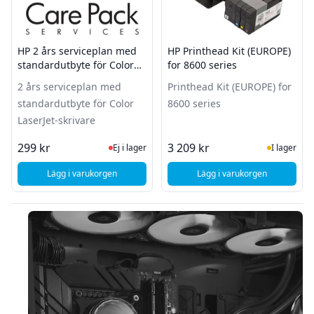
HP 2 års serviceplan med
HP Printhead Kit (EUROPE)
standardutbyte för Color
for 8600 series
LaserJet-skrivare
2 års serviceplan med
Printhead Kit (EUROPE) for
standardutbyte för Color
8600 series
LaserJet-skrivare
Ej i lager, besök produktsidan för sena
I Lager
299 kr
3 209 kr
Ej i lager
I lager
Lägg i varukorgen
Lägg i varukorgen
, HP 2 års serviceplan med standardutbyte för Color LaserJe
, HP Printhead Kit (E
Sidfot