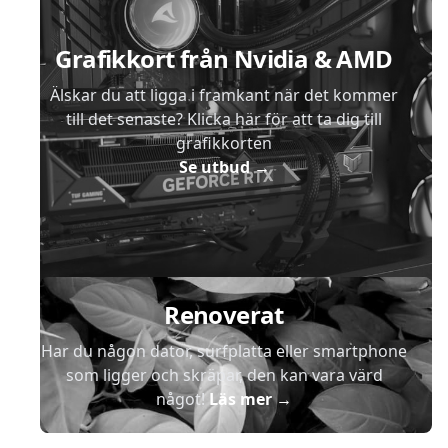
Grafikkort från Nvidia & AMD
Älskar du att ligga i framkant när det kommer
till det senaste? Klicka här för att ta dig till
grafikkorten
Se utbud
→
Renoverat
Har du någon dator, surfplatta eller smartphone
som ligger och skräpar, den kan vara värd
något!
Läs mer
→