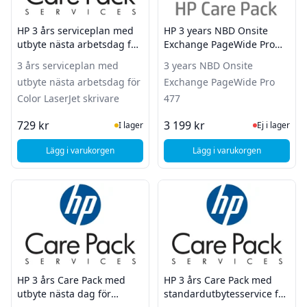
HP 3 års serviceplan med
HP 3 years NBD Onsite
utbyte nästa arbetsdag för
Exchange PageWide Pro
Color LaserJet skrivare
477
3 års serviceplan med
3 years NBD Onsite
utbyte nästa arbetsdag för
Exchange PageWide Pro
Color LaserJet skrivare
477
I Lager
Ej i lager
729 kr
3 199 kr
I lager
Ej i lager
Lägg i varukorgen
Lägg i varukorgen
, HP 3 års serviceplan med utbyte nästa arbetsdag för Color
, HP 3 years NBD On
HP 3 års Care Pack med
HP 3 års Care Pack med
utbyte nästa dag för
standardutbytesservice för