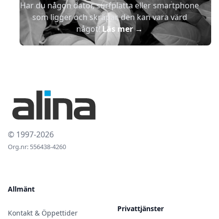
Har du någon dator, surfplatta eller smartphone
som ligger och skräpar, den kan vara värd
något!
Läs mer
→
© 1997-2026
Org.nr: 556438-4260
Allmänt
Privattjänster
Kontakt & Öppettider