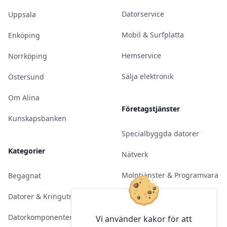
Datorservice
Uppsala
Mobil & Surfplatta
Enköping
Hemservice
Norrköping
Sälja elektronik
Östersund
Om Alina
Företagstjänster
Kunskapsbanken
Specialbyggda datorer
Kategorier
Nätverk
Molntjänster & Programvara
Begagnat
Server & Backup
Datorer & Kringutrustning
Kameraövervakning
Datorkomponenter
Vi använder kakor för att