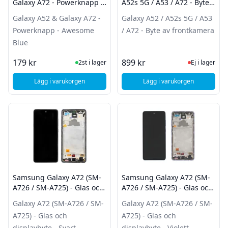
Galaxy A72 - Powerknapp -
A52s 5G / A53 / A72 - Byte
Awesome Blue
av frontkamera
Galaxy A52 & Galaxy A72 -
Galaxy A52 / A52s 5G / A53
Powerknapp - Awesome
/ A72 - Byte av frontkamera
Blue
I Lager
Ej i lager
179 kr
899 kr
2st i lager
Ej i lager
Lägg i varukorgen
Lägg i varukorgen
, Samsung Galaxy A52 & Galaxy A72 - Powerknapp - Aweso
Samsung Galaxy A72 (SM-
Samsung Galaxy A72 (SM-
A726 / SM-A725) - Glas och
A726 / SM-A725) - Glas och
displaybyte - Svart
displaybyte - Violett
Galaxy A72 (SM-A726 / SM-
Galaxy A72 (SM-A726 / SM-
A725) - Glas och
A725) - Glas och
displaybyte - Svart
displaybyte - Violett