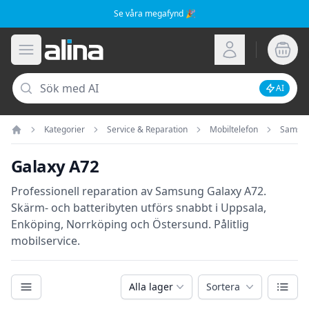
Se våra megafynd 🎉
Alina.se
Öppna meny
Logga in
Sök
AI
Inaktive
Kategorier
Service & Reparation
Mobiltelefon
Samsu
Hem
Galaxy A72
Professionell reparation av Samsung Galaxy A72.
Skärm- och batteribyten utförs snabbt i Uppsala,
Enköping, Norrköping och Östersund. Pålitlig
mobilservice.
Kategorier
Växla
Alla lager
Sortera