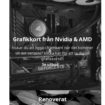
Sidfot
Grafikkort från Nvidia & AMD
Älskar du att ligga i framkant när det kommer
till det senaste? Klicka här för att ta dig till
grafikkorten
Se utbud
→
Renoverat