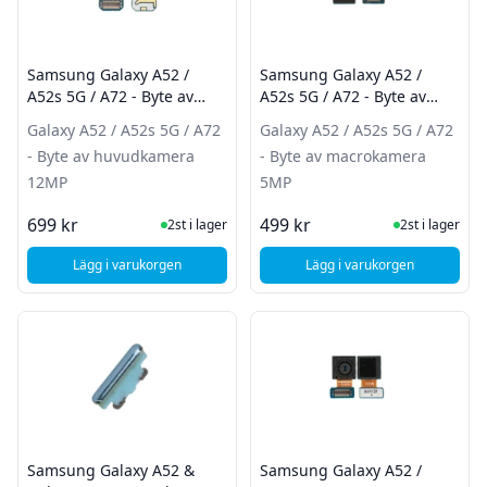
Samsung Galaxy A52 /
Samsung Galaxy A52 /
A52s 5G / A72 - Byte av
A52s 5G / A72 - Byte av
huvudkamera 12MP
macrokamera 5MP
Galaxy A52 / A52s 5G / A72
Galaxy A52 / A52s 5G / A72
- Byte av huvudkamera
- Byte av macrokamera
12MP
5MP
I Lager
I Lager
699 kr
499 kr
2st i lager
2st i lager
Lägg i varukorgen
Lägg i varukorgen
, Samsung Galaxy A5
, Samsung Galaxy A52 / A52s 5G / A72 - Byte a
Samsung Galaxy A52 &
Samsung Galaxy A52 /