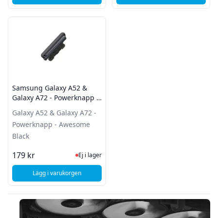
Samsung Galaxy A52 &
Galaxy A72 - Powerknapp -
Awesome Black
Galaxy A52 & Galaxy A72 -
Powerknapp - Awesome
Black
Ej i lager, besök produktsidan för sena
179 kr
Ej i lager
Lägg i varukorgen
, Samsung Galaxy A52 & Galaxy A72 - Powerknapp - Aweso