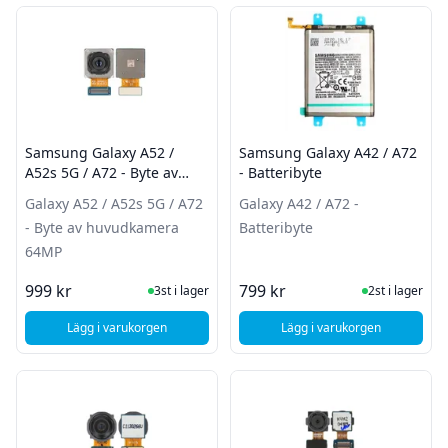
Filter
Produkter
Samsung Galaxy A52 /
Samsung Galaxy A42 / A72
A52s 5G / A72 - Byte av
- Batteribyte
huvudkamera 64MP
Galaxy A52 / A52s 5G / A72
Galaxy A42 / A72 -
- Byte av huvudkamera
Batteribyte
64MP
I Lager
I Lager
999 kr
799 kr
3st i lager
2st i lager
Lägg i varukorgen
Lägg i varukorgen
, Samsung Galaxy A42
, Samsung Galaxy A52 / A52s 5G / A72 - Byte a