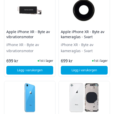
Apple iPhone XR - Byte av
Apple iPhone XR - Byte av
vibrationsmotor
kameraglas - Svart
iPhone XR - Byte av
iPhone XR - Byte av
vibrationsmotor
kameraglas - Svart
I Lager
I Lager
699 kr
699 kr
1st i lager
1st i lager
Lägg i varukorgen
Lägg i varukorgen
, Apple iPhone XR - Byte av vibrationsmotor
, Apple iPhone XR - B