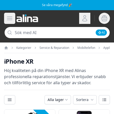
Se våra megafynd 🎉
Alina.se
Öppna meny
Logga in
Sök
AI
Inaktive
Kategorier
Service & Reparation
Mobiltelefon
Apple
Hem
iPhone XR
Höj kvaliteten på din iPhone XR med Alinas
professionella reparationstjänster. Vi erbjuder snabb
och tillförlitlig service för alla typer av skador.
Kategorier
Växla
Alla lager
Sortera
Filter
Produkter