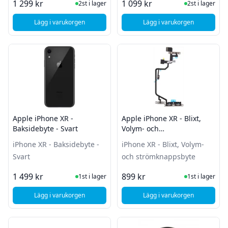
I Lager
I Lager
1 299 kr
1 099 kr
2st i lager
2st i lager
Lägg i varukorgen
Lägg i varukorgen
, Apple Iphone XR - Baksidebyte - Blå (Glaset)
, Apple iPhone XR - 
Apple iPhone XR -
Apple iPhone XR - Blixt,
Baksidebyte - Svart
Volym- och
strömknappsbyte
iPhone XR - Baksidebyte -
iPhone XR - Blixt, Volym-
Svart
och strömknappsbyte
I Lager
I Lager
1 499 kr
899 kr
1st i lager
1st i lager
Lägg i varukorgen
Lägg i varukorgen
, Apple iPhone XR - Baksidebyte - Svart
, Apple iPhone XR - B