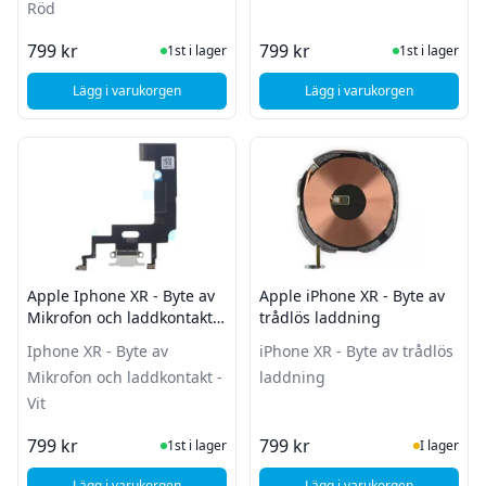
Röd
I Lager
I Lager
799 kr
799 kr
1st i lager
1st i lager
Lägg i varukorgen
Lägg i varukorgen
, Apple Iphone XR - Byte av Mikrofon och laddkontakt - Röd
, Ap
Apple Iphone XR - Byte av
Apple iPhone XR - Byte av
Mikrofon och laddkontakt -
trådlös laddning
Vit
Iphone XR - Byte av
iPhone XR - Byte av trådlös
Mikrofon och laddkontakt -
laddning
Vit
I Lager
I Lager
799 kr
799 kr
1st i lager
I lager
Lägg i varukorgen
Lägg i varukorgen