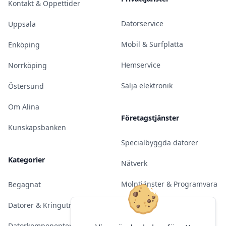
Kontakt & Öppettider
Datorservice
Uppsala
Mobil & Surfplatta
Enköping
Hemservice
Norrköping
Sälja elektronik
Östersund
Om Alina
Företagstjänster
Kunskapsbanken
Specialbyggda datorer
Kategorier
Nätverk
Molntjänster & Programvara
Begagnat
Server & Backup
Datorer & Kringutrustning
Kameraövervakning
Datorkomponenter