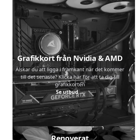
Sidfot
Grafikkort från Nvidia & AMD
Älskar du att ligga i framkant när det kommer
till det senaste? Klicka här för att ta dig till
grafikkorten
Se utbud
→
Renoverat