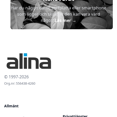
Har du någon dator, surfplatta eller smartphone
som ligger och skräpar, den kan vara värd
något!
Läs mer
→
© 1997-2026
Org.nr: 556438-4260
Allmänt
Privattjänster