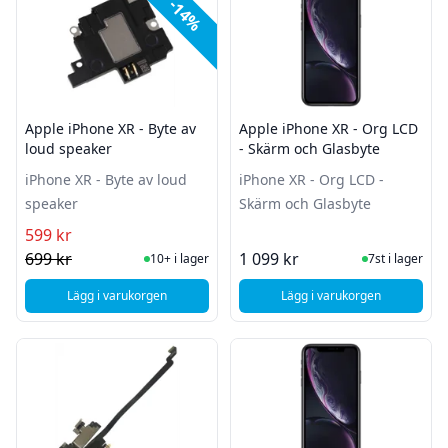
-14%
Apple iPhone XR - Byte av
Apple iPhone XR - Org LCD
loud speaker
- Skärm och Glasbyte
iPhone XR - Byte av loud
iPhone XR - Org LCD -
speaker
Skärm och Glasbyte
599 kr
I Lager
I Lager
699 kr
1 099 kr
10+ i lager
7st i lager
Lägg i varukorgen
Lägg i varukorgen
, Apple iPhone XR - Byte av loud speaker
, A