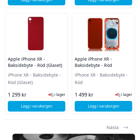
, Apple Iphone XR - Byte av Mikrofon och laddkontakt - Vit
, Apple iPhone XR - B
Apple iPhone XR -
Apple iPhone XR -
Baksidebyte - Röd (Glaset)
Baksidebyte - Röd
iPhone XR - Baksidebyte -
iPhone XR - Baksidebyte -
Röd (Glaset)
Röd
Ej i lager, besök produktsidan för sena
Ej i lager
1 299 kr
1 499 kr
Ej i lager
Ej i lager
Lägg i varukorgen
Lägg i varukorgen
, Apple iPhone XR - Baksidebyte - Röd (Glaset)
, Apple iPhone XR - B
Nästa