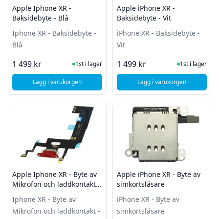
Apple Iphone XR -
Apple iPhone XR -
Baksidebyte - Blå
Baksidebyte - Vit
Iphone XR - Baksidebyte -
iPhone XR - Baksidebyte -
Blå
Vit
I Lager
I Lager
1 499 kr
1 499 kr
1st i lager
1st i lager
Lägg i varukorgen
Lägg i varukorgen
, Apple Iphone XR - Baksidebyte - Blå
, Apple iPhone XR - Ba
Apple Iphone XR - Byte av
Apple iPhone XR - Byte av
Mikrofon och laddkontakt -
simkortsläsare
Röd
Iphone XR - Byte av
iPhone XR - Byte av
Mikrofon och laddkontakt -
simkortsläsare