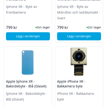
Svart
Iphone XR - Byte av
Iphone XR - Byte av
frontkamera
Mikrofon och laddkontakt -
Svart
I Lager
I Lager
799 kr
799 kr
3st i lager
2st i lager
Lägg i varukorgen
Lägg i varukorgen
, Apple Iphone XR - Byte av frontkamera
, Apple Iphone XR - B
Apple Iphone XR -
Apple iPhone XR -
Baksidebyte - Blå (Glaset)
Bakkamera byte
Iphone XR - Baksidebyte -
iPhone XR - Bakkamera
Blå (Glaset)
byte