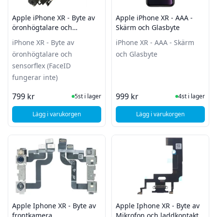
Apple iPhone XR - Byte av
Apple iPhone XR - AAA -
öronhögtalare och
Skärm och Glasbyte
sensorflex (FaceID
iPhone XR - Byte av
iPhone XR - AAA - Skärm
fungerar inte)
öronhögtalare och
och Glasbyte
sensorflex (FaceID
fungerar inte)
I Lager
I Lager
799 kr
999 kr
5st i lager
4st i lager
Lägg i varukorgen
Lägg i varukorgen
, Apple iPhone XR - Byte av öronhögtalare och sensorflex (F
, A
Apple Iphone XR - Byte av
Apple Iphone XR - Byte av
frontkamera
Mikrofon och laddkontakt -