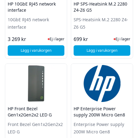
HP 10GbE RJ45 network
HP SPS-Heatsink M.2 2280
interface
Z4-Z6 G5
10GbE RJ45 network
SPS-Heatsink M.2 2280 Z4-
interface
Z6 G5
Ej i lager, besök produktsidan för sena
Ej i lager
3 269 kr
699 kr
Ej i lager
Ej i lager
Lägg i varukorgen
Lägg i varukorgen
, HP 10GbE RJ45 network interface
, HP SPS-Heatsink M
HP Front Bezel
HP Enterprise Power
Gen1x2Gen2x2 LED G
supply 200W Micro Gen8
Front Bezel Gen1x2Gen2x2
Enterprise Power supply
LED G
200W Micro Gen8