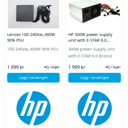
Lenovo 100-240Vac,400W
HP 300W power supply
90% PSU
unit with E-STAR 6.0
Bronze
100-240Vac,400W 90% PSU
300W power supply unit
with E-STAR 6.0 Bronze
Ej i lager, besök produktsidan för sena
Ej i lager
1 099 kr
1 999 kr
Ej i lager
Ej i lager
Lägg i varukorgen
Lägg i varukorgen
, Lenovo 100-240Vac,400W 90% PSU
, HP 300W power supp