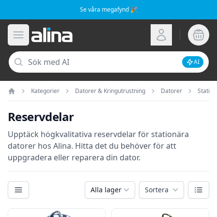
Se våra megafynd 🎉
Alina.se
Öppna meny
Logga in
Sök
AI
Inaktive
Kategorier
Datorer & Kringutrustning
Datorer
Statio
Hem
Reservdelar
Upptäck högkvalitativa reservdelar för stationära
datorer hos Alina. Hitta det du behöver för att
uppgradera eller reparera din dator.
Kategorier
Växla
Alla lager
Sortera
Filter
Produkter