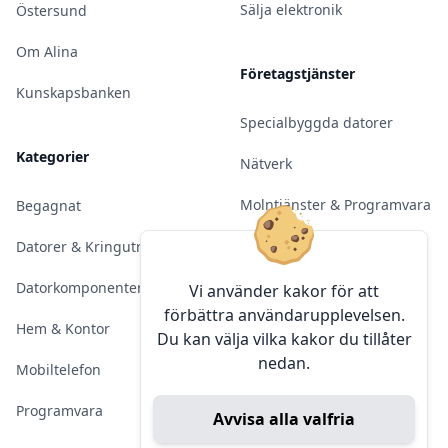
Sälja elektronik
Östersund
Om Alina
Företagstjänster
Kunskapsbanken
Specialbyggda datorer
Kategorier
Nätverk
Molntjänster & Programvara
Begagnat
Server & Backup
Datorer & Kringutrustning
Kameraövervakning
Datorkomponenter
Vi använder kakor för att
förbättra användarupplevelsen.
Konferens & Public Display
Hem & Kontor
Du kan välja vilka kakor du tillåter
nedan.
Sälja elektronik
Mobiltelefon
Programvara
Avvisa alla valfria