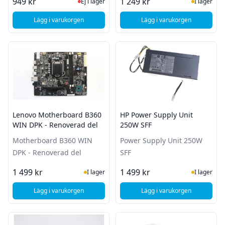
Ej i lager, besök produktsidan för sena
I Lager
949 kr
1 249 kr
Ej i lager
I lager
Lägg i varukorgen
Lägg i varukorgen
, HP Power Supply Sff 310W Hv
, HP Power Supply
Lenovo Motherboard B360
HP Power Supply Unit
WIN DPK - Renoverad del
250W SFF
Motherboard B360 WIN
Power Supply Unit 250W
DPK - Renoverad del
SFF
I Lager
I Lager
1 499 kr
1 499 kr
I lager
I lager
Lägg i varukorgen
Lägg i varukorgen
, Lenovo Motherboard B360 WIN DPK - Renoverad del
, HP Power Supply Un