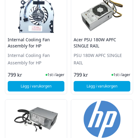
Internal Cooling Fan
Acer PSU 180W APFC
Assembly for HP
SINGLE RAIL
Internal Cooling Fan
PSU 180W APFC SINGLE
Assembly for HP
RAIL
I Lager
I Lager
799 kr
799 kr
1st i lager
1st i lager
Lägg i varukorgen
Lägg i varukorgen
, Internal Cooling Fan Assembly for HP
, Acer PSU 180W APF