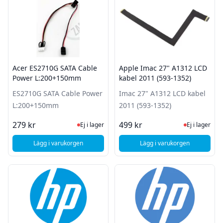
Acer ES2710G SATA Cable
Apple Imac 27" A1312 LCD
Power L:200+150mm
kabel 2011 (593-1352)
ES2710G SATA Cable Power
Imac 27" A1312 LCD kabel
L:200+150mm
2011 (593-1352)
Ej i lager, besök produktsidan för sena
Ej i lager
279 kr
499 kr
Ej i lager
Ej i lager
Lägg i varukorgen
Lägg i varukorgen
, Acer ES2710G SATA Cable Power L:200+150mm
, Apple Imac 27" A13