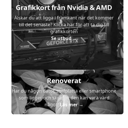
Grafikkort från Nvidia & AMD
Älskar du att ligga i framkant när det kommer
till det senaste? Klicka här för att ta dig till
grafikkorten
Se utbud
→
Renoverat
Har du någon dator, surfplatta eller smartphone
som ligger och skräpar, den kan vara värd
något!
Läs mer
→