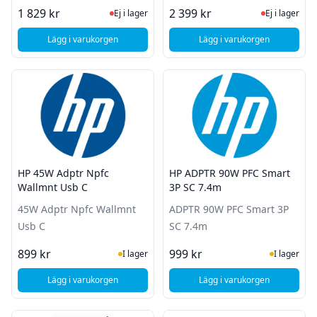
Ej i lager, besök produktsidan för sena
Ej i lager
1 829 kr
2 399 kr
Ej i lager
Ej i lager
Lägg i varukorgen
Lägg i varukorgen
, HP Front Bezel Gen1x2Gen2x2 LED G
, HP Enterprise Pow
HP 45W Adptr Npfc
HP ADPTR 90W PFC Smart
Wallmnt Usb C
3P SC 7.4m
45W Adptr Npfc Wallmnt
ADPTR 90W PFC Smart 3P
Usb C
SC 7.4m
I Lager
I Lager
899 kr
999 kr
I lager
I lager
Lägg i varukorgen
Lägg i varukorgen
, HP 45W Adptr Npfc Wallmnt Usb C
, HP ADPTR 90W PFC 