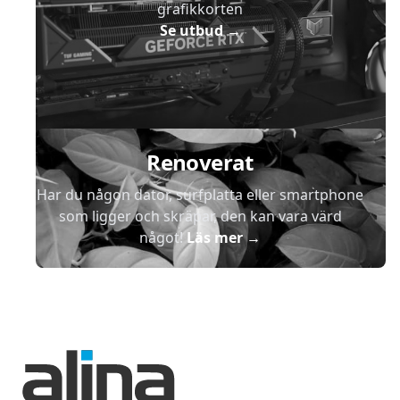
grafikkorten
Se utbud
→
Renoverat
Har du någon dator, surfplatta eller smartphone
som ligger och skräpar, den kan vara värd
något!
Läs mer
→