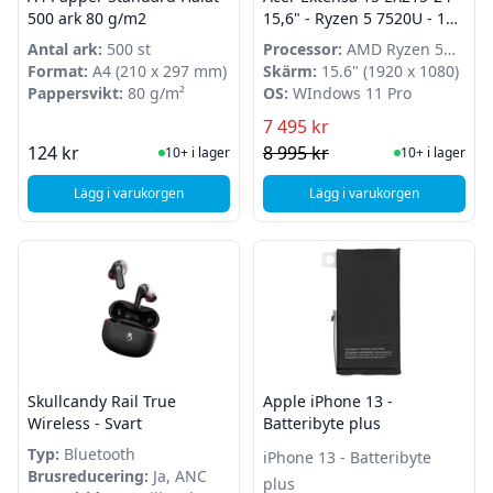
500 ark 80 g/m2
15,6" - Ryzen 5 7520U - 16
GB - 512 GB SSD - Windows
Antal ark:
500 st
Processor:
AMD Ryzen 5
11 Pro
Format:
A4 (210 x 297 mm)
7520U
Skärm:
15.6" (1920 x 1080)
Pappersvikt:
80 g/m²
OS:
WIndows 11 Pro
7 495 kr
I Lager
I Lager
124 kr
8 995 kr
10+ i lager
10+ i lager
Lägg i varukorgen
Lägg i varukorgen
, A4 Papper Standard Hålat 500 ark 80 g/m2
, Acer Extensa 15 EX
Skullcandy Rail True
Apple iPhone 13 -
Wireless - Svart
Batteribyte plus
Typ:
Bluetooth
iPhone 13 - Batteribyte
Brusreducering:
Ja, ANC
plus