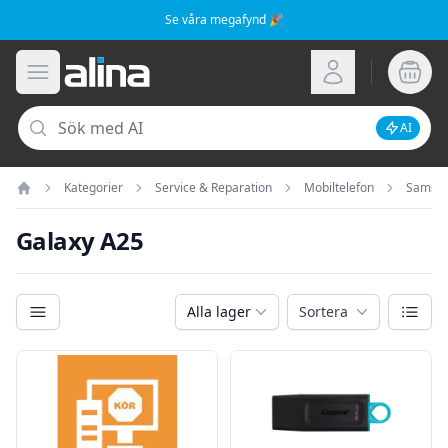
Se våra megafynd 🎉
Alina.se
Öppna meny
Logga in
Sök
AI
Inaktive
Kategorier
Service & Reparation
Mobiltelefon
Samsu
Hem
Galaxy A25
Kategorier
Växla
Alla lager
Sortera
Filter
Produkter