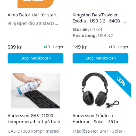
Alina Dator klar för start
Kingston DataTraveler
Exodia - USB 3.2 - 64GB -
Vi hjälper dig att starta
Turkos - Max 2st per kund!
upp din nya dator och
Storlek:
64 GB
installerar program och
Anslutning:
USB 3.2
tillbehör du köper till!
I Lager
I Lager
999 kr
149 kr
10+ i lager
10+ i lager
Lägg i varukorgen
Lägg i varukorgen
, Alina Dator klar för start
, Kingston DataTravel
-33%
Andersson GAS-D1000
Andersson Trådlösa
komprimerad luft på burk
Hörlurar - Solar - 46 hr
batteri
GAS-D1000 komprimerad
Trådlösa Hörlurar - Solar -