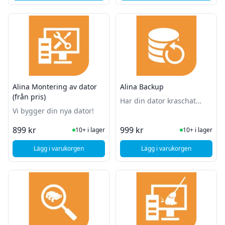
Alina Montering av dator
Alina Backup
(från pris)
Har din dator kraschat
Vi bygger din nya dator!
tillsammans med alla dina
viktiga filer? Låt oss hjälpa
I Lager
I Lager
899 kr
999 kr
10+ i lager
10+ i lager
dig med en backup!
Lägg i varukorgen
Lägg i varukorgen
, Alina Montering av dator (från pris)
, Alina Backup