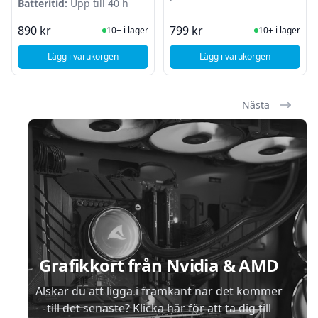
Batteritid:
Upp till 40 h
I Lager
I Lager
890 kr
799 kr
10+ i lager
10+ i lager
Lägg i varukorgen
Lägg i varukorgen
, Skullcandy Rail True Wireless - Svart
, Apple iPhone 13 - B
Nästa
Sidfot
Grafikkort från Nvidia & AMD
Älskar du att ligga i framkant när det kommer
till det senaste? Klicka här för att ta dig till