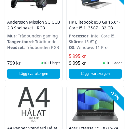
Andersson Mission SG GGB
HP Elitebook 850 G8 15,6" -
2.3 Spelpaket - RGB
Core i5 1135G7 - 32 GB -
240 GB - WIndows 11 Pro -
Mus:
Trådbunden gaming
Processor:
Intel Core i5
Grade A
Tangentbord:
Trådbunden
1135G7
Skärm:
15.6" ()
RGB
Headset:
Trådbunden RGB
OS:
Windows 11 Pro
5 995 kr
I Lager
I Lager
799 kr
9 995 kr
10+ i lager
10+ i lager
Lägg i varukorgen
Lägg i varukorgen
, Andersson Mission SG GGB 2.3 Spelpaket - RGB
, HP Elitebook 850 G
-17%
A4 Papper Standard Hålat
Acer Extensa 15 EX215-24