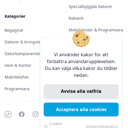
Specialbyggda datorer
Kategorier
Nätverk
Molntjänster & Programvara
Begagnat
Server & Backup
Datorer & Kringutrustning
Kameraövervakning
Datorkomponenter
Vi använder kakor för att
förbättra användarupplevelsen.
Konferens & Public Display
Hem & Kontor
Du kan välja vilka kakor du tillåter
nedan.
Sälja elektronik
Mobiltelefon
Programvara
Avvisa alla valfria
Acceptera alla cookies
Tiktok
Facebook
Instagram
YouTube
Mörkt läge
Mörkt läge
Cookie-
Integritetspolicy