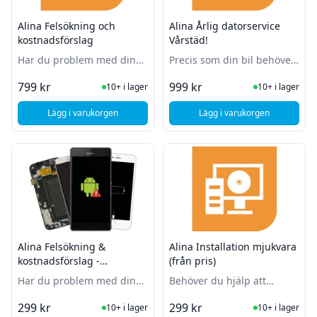
Alina Felsökning och
Alina Årlig datorservice
kostnadsförslag
Vårstäd!
Har du problem med din
Precis som din bil behöver
dator? Låt oss felsöka den!
din dator underhåll
I Lager
I Lager
799 kr
999 kr
10+ i lager
10+ i lager
regelbundet!
Lägg i varukorgen
Lägg i varukorgen
, Alina Felsökning och kostnadsförslag
, Alina Årlig datorser
Alina Felsökning &
Alina Installation mjukvara
kostnadsförslag -
(från pris)
Mobiltelefon
Har du problem med din
Behöver du hjälp att
mobil? Låt oss felsöka den!
installera antivirus,
I Lager
I Lager
299 kr
299 kr
10+ i lager
10+ i lager
officepaket eller liknande?