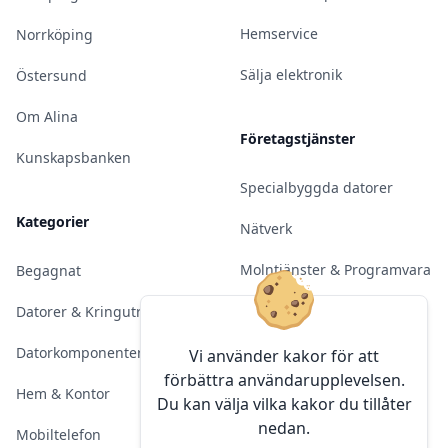
Hemservice
Norrköping
Sälja elektronik
Östersund
Om Alina
Företagstjänster
Kunskapsbanken
Specialbyggda datorer
Kategorier
Nätverk
Molntjänster & Programvara
Begagnat
Server & Backup
Datorer & Kringutrustning
Kameraövervakning
Datorkomponenter
Vi använder kakor för att
förbättra användarupplevelsen.
Konferens & Public Display
Hem & Kontor
Du kan välja vilka kakor du tillåter
nedan.
Sälja elektronik
Mobiltelefon