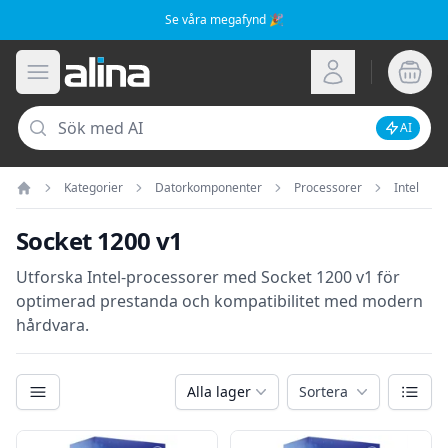
Se våra megafynd 🎉
Alina.se
Öppna meny
Logga in
Sök
AI
Inaktive
Kategorier
Datorkomponenter
Processorer
Intel
Hem
Socket 1200 v1
Utforska Intel-processorer med Socket 1200 v1 för
optimerad prestanda och kompatibilitet med modern
hårdvara.
Kategorier
Växla
Alla lager
Sortera
Filter
Produkter