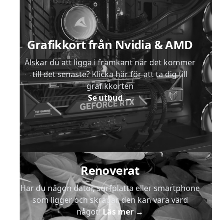
Grafikkort från Nvidia & AMD
Älskar du att ligga i framkant när det kommer
till det senaste? Klicka här för att ta dig till
grafikkorten
Se utbud
→
Renoverat
Har du någon dator, surfplatta eller smartphone
som ligger och skräpar, den kan vara värd
något!
Läs mer
→