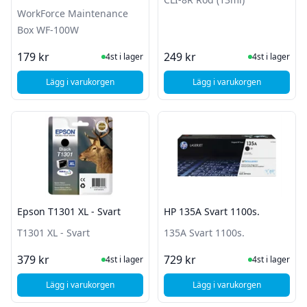
WorkForce Maintenance
Box WF-100W
I Lager
I Lager
179 kr
249 kr
4st i lager
4st i lager
Lägg i varukorgen
Lägg i varukorgen
, Epson WorkForce Maintenance Box WF-100W
, Canon CLI-8R Röd (
Epson T1301 XL - Svart
HP 135A Svart 1100s.
T1301 XL - Svart
135A Svart 1100s.
I Lager
I Lager
379 kr
729 kr
4st i lager
4st i lager
Lägg i varukorgen
Lägg i varukorgen
, Epson T1301 XL - Svart
, HP 135A Svart 1100