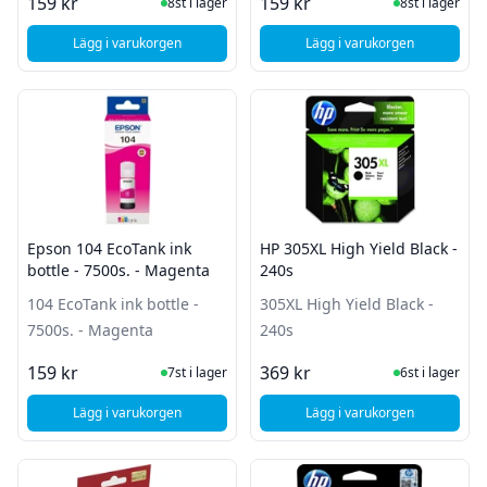
I Lager
I Lager
159 kr
159 kr
8st i lager
8st i lager
Lägg i varukorgen
Lägg i varukorgen
, Epson 104 EcoTank ink bottle - 7500s. - Cyan
, Epson 104 EcoTank i
Epson 104 EcoTank ink
HP 305XL High Yield Black -
bottle - 7500s. - Magenta
240s
104 EcoTank ink bottle -
305XL High Yield Black -
7500s. - Magenta
240s
I Lager
I Lager
159 kr
369 kr
7st i lager
6st i lager
Lägg i varukorgen
Lägg i varukorgen
, Epson 104 EcoTank ink bottle - 7500s. - Magenta
, HP 305XL High Yield