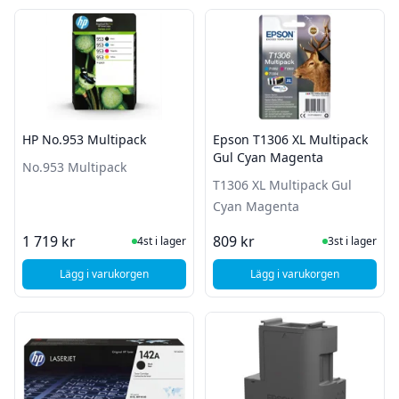
HP No.953 Multipack
Epson T1306 XL Multipack
Gul Cyan Magenta
No.953 Multipack
T1306 XL Multipack Gul
Cyan Magenta
I Lager
I Lager
1 719 kr
809 kr
4st i lager
3st i lager
Lägg i varukorgen
Lägg i varukorgen
, HP No.953 Multipack
, Epson T1306 XL Mu