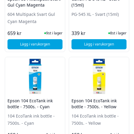
Gul Cyan Magenta
(15ml)
604 Multipack Svart Gul
PG-545 XL - Svart (15ml)
Cyan Magenta
I Lager
I Lager
659 kr
339 kr
9st i lager
8st i lager
Lägg i varukorgen
Lägg i varukorgen
, Epson 604 Multipack Svart Gul Cyan Magenta
, Canon PG-545 XL - S
Epson 104 EcoTank ink
Epson 104 EcoTank ink
bottle - 7500s. - Cyan
bottle - 7500s. - Yellow
104 EcoTank ink bottle -
104 EcoTank ink bottle -
7500s. - Cyan
7500s. - Yellow