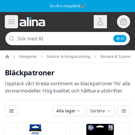
Se våra megafynd 🎉
Alina.se
Öppna meny
Logga in
Sök
AI
Inaktive
Kategorier
Datorer & Kringutrustning
Skrivare & Scanners
Hem
Bläckpatroner
Upptäck vårt breda sortiment av bläckpatroner för alla
skrivarmodeller. Hög kvalitet och hållbara utskrifter.
Kategorier
Växla
Alla lager
Sortera
Filter
Produkter