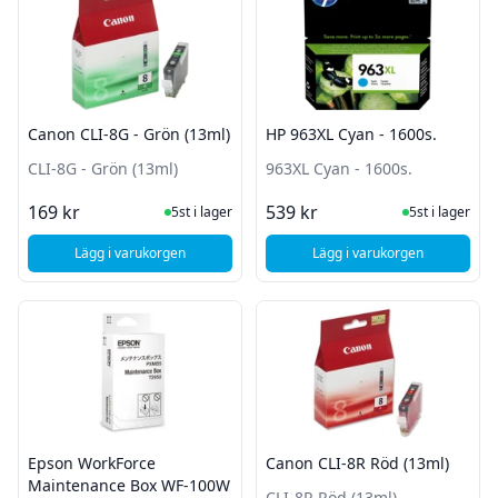
Canon CLI-8G - Grön (13ml)
HP 963XL Cyan - 1600s.
CLI-8G - Grön (13ml)
963XL Cyan - 1600s.
I Lager
I Lager
169 kr
539 kr
5st i lager
5st i lager
Lägg i varukorgen
Lägg i varukorgen
, Canon CLI-8G - Grön (13ml)
, HP 963XL Cyan - 16
Epson WorkForce
Canon CLI-8R Röd (13ml)
Maintenance Box WF-100W
CLI-8R Röd (13ml)