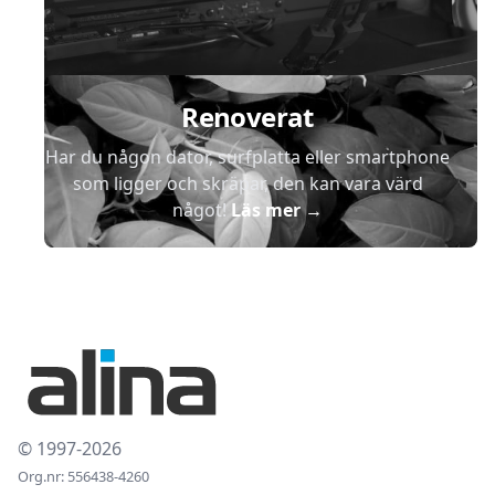
Renoverat
Har du någon dator, surfplatta eller smartphone
som ligger och skräpar, den kan vara värd
något!
Läs mer
→
© 1997-2026
Org.nr: 556438-4260