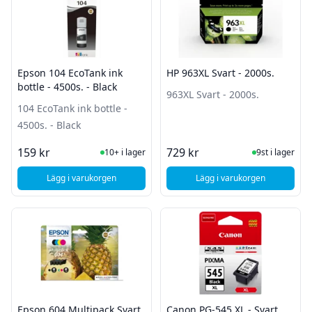
Epson 104 EcoTank ink
HP 963XL Svart - 2000s.
bottle - 4500s. - Black
963XL Svart - 2000s.
104 EcoTank ink bottle -
4500s. - Black
I Lager
I Lager
159 kr
729 kr
10+ i lager
9st i lager
Lägg i varukorgen
Lägg i varukorgen
, Epson 104 EcoTank ink bottle - 4500s. - Black
, HP 963XL 
Epson 604 Multipack Svart
Canon PG-545 XL - Svart