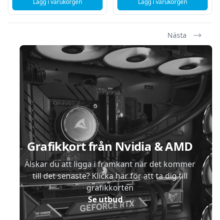
Lägg i varukorgen
Lägg i varukorgen
, HP 304XL - Svart - 300s
, Canon PGI-570 XL - 
Nästa
Sidfot
Grafikkort från Nvidia & AMD
Älskar du att ligga i framkant när det kommer
till det senaste? Klicka här för att ta dig till
grafikkorten
Se utbud
→