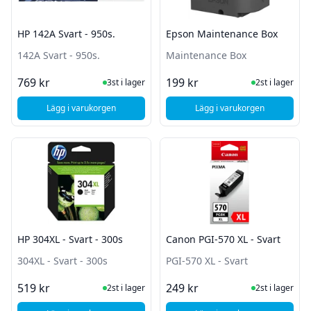
HP 142A Svart - 950s.
Epson Maintenance Box
142A Svart - 950s.
Maintenance Box
I Lager
I Lager
769 kr
199 kr
3st i lager
2st i lager
Lägg i varukorgen
Lägg i varukorgen
, HP 142A Svart - 950s.
, Epson Maintenance
HP 304XL - Svart - 300s
Canon PGI-570 XL - Svart
304XL - Svart - 300s
PGI-570 XL - Svart
I Lager
I Lager
519 kr
249 kr
2st i lager
2st i lager