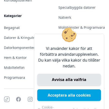
Kunskapsbanken
Specialbyggda datorer
Kategorier
Nätverk
Molntjänster & Programvara
Begagnat
Server & Backup
Datorer & Kringutrustning
Kameraövervakning
Datorkomponenter
Vi använder kakor för att
förbättra användarupplevelsen.
Konferens & Public Display
Hem & Kontor
Du kan välja vilka kakor du tillåter
nedan.
Sälja elektronik
Mobiltelefon
Programvara
Avvisa alla valfria
Acceptera alla cookies
Tiktok
Facebook
Instagram
YouTube
Mörkt läge
Mörkt läge
Cookie-