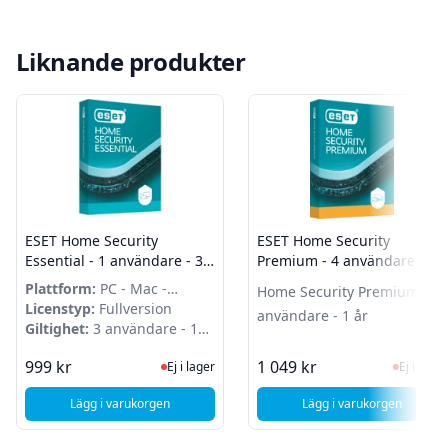
Liknande produkter
ESET Home Security
ESET Home Security
Essential - 1 användare - 3
Premium - 4 användare - 1
år - Attach
år
Plattform:
PC - Mac -
Home Security Premium - 4
Android
Licenstyp:
Fullversion
användare - 1 år
Giltighet:
3 användare - 1
år
Ej i lager, besök produktsidan för sen
Ej i la
999 kr
1 049 kr
Ej i lager
Ej i lager
Lägg i varukorgen
Lägg i varukorgen
, ESET Home Security Essential - 1 användare - 3 år - Attac
, ESET Home Secu