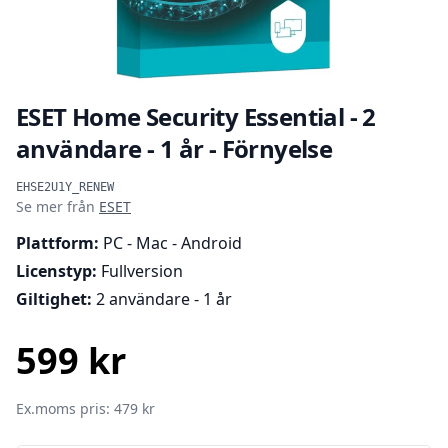
ESET Home Security Essential - 2
användare - 1 år - Förnyelse
Produktinformation
EHSE2U1Y_RENEW
Se mer från
ESET
Plattform:
PC - Mac - Android
Licenstyp:
Fullversion
Giltighet:
2 användare - 1 år
599 kr
SEK
Ex.moms pris: 479 kr