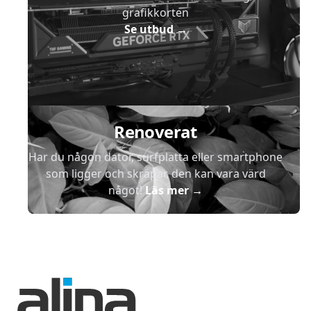
grafikkorten
Se utbud
→
Renoverat
Har du någon dator, surfplatta eller smartphone
som ligger och skräpar, den kan vara värd
något!
Läs mer
→