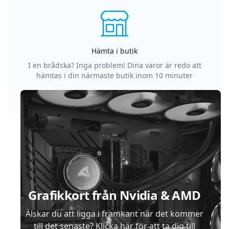
Hämta i butik
I en brådska? Inga problem! Dina varor är redo att
hämtas i din närmaste butik inom 10 minuter
Sidfot
Grafikkort från Nvidia & AMD
Älskar du att ligga i framkant när det kommer
till det senaste? Klicka här för att ta dig till