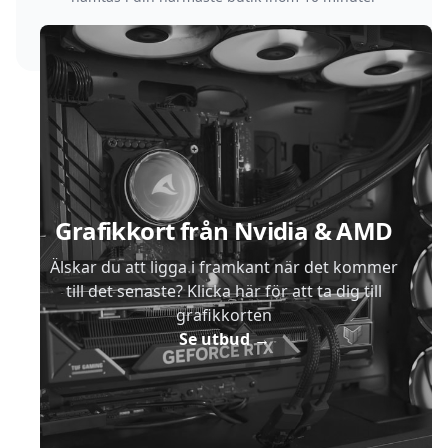
Sidfot
Grafikkort från Nvidia & AMD
Älskar du att ligga i framkant när det kommer
till det senaste? Klicka här för att ta dig till
grafikkorten
Se utbud
→