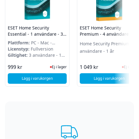
ESET Home Security
ESET Home Security
Essential - 1 användare - 3
Premium - 4 användare - 1
år - Attach
år
Plattform:
PC - Mac -
Home Security Premium - 4
Android
Licenstyp:
Fullversion
användare - 1 år
Giltighet:
3 användare - 1
år
Ej i lager, besök produktsidan för sen
Ej i la
999 kr
1 049 kr
Ej i lager
Ej i lager
Lägg i varukorgen
Lägg i varukorgen
, ESET Home Security Essential - 1 användare - 3 år - Attac
, ESET Home Secu