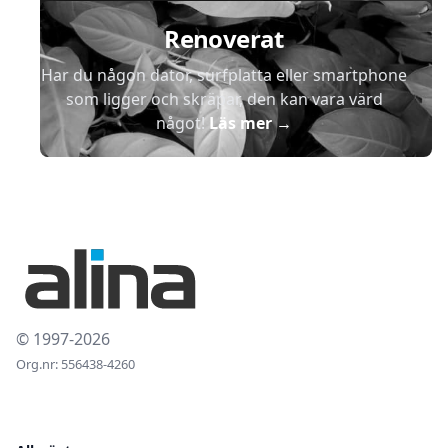
Renoverat
Har du någon dator, surfplatta eller smartphone
som ligger och skräpar, den kan vara värd
något!
Läs mer
→
© 1997-2026
Org.nr: 556438-4260