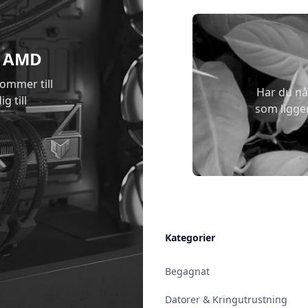
 & AMD
kommer till
Har du nå
g till
som ligge
Allmänt
Kategorier
Kontakt & Öppettider
Begagnat
Uppsala
Datorer & Kringutrustning