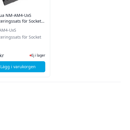
tua NM-AM4-UxS
eringssats för Socket
AM4-UxS
eringssats för Socket
Ej i lager, besök produktsidan för senaste status
kr
Ej i lager
Lägg i varukorgen
 400 ml
, Noctua NM-AM4-UxS Monteringssats för Socket AM4