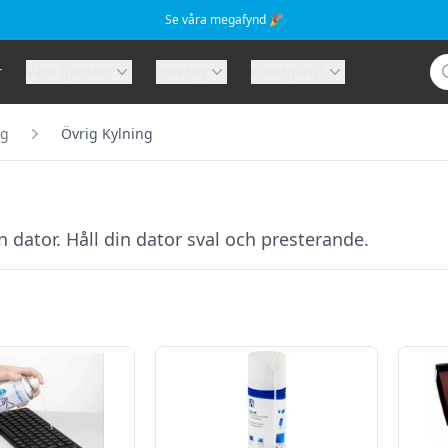
Se våra megafynd 🎉
Sö
r
Våra tjänster
Företag
Kundtjänst
ng
Övrig Kylning
n dator. Håll din dator sval och presterande.