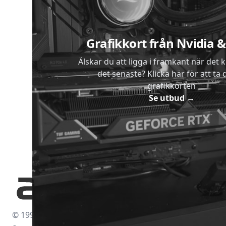
Grafikkort från Nvidia
Älskar du att ligga i framkant när det 
det senaste? Klicka här för att ta di
grafikkorten
Se utbud
→
© 1997-2026