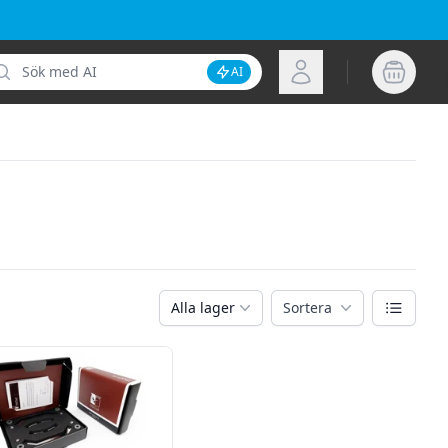
k
Logga in
AI
Inaktivera AI-sökning
Växla vy
Alla lager
Sortera