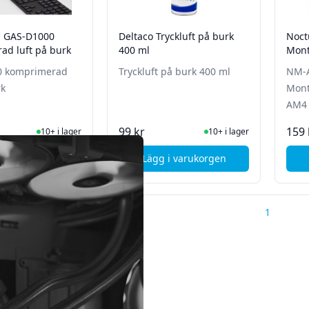
n GAS-D1000
Deltaco Tryckluft på burk
Noc
ad luft på burk
400 ml
Mont
AM4
0 komprimerad
Tryckluft på burk 400 ml
NM-
rk
Mont
AM4
I Lager
I Lager
99 kr
159 
10+ i lager
10+ i lager
i varukorgen
Lägg i varukorgen
, Andersson GAS-D1000 komprimerad luft på burk
, Deltaco Tryckluft på burk
1