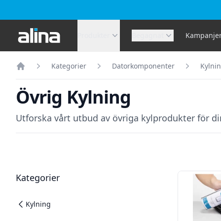
Alina.se
Produkter
Begagnat
Kampanje
Kategorier
Datorkomponenter
Kylni
Hem
Övrig Kylning
Utforska vårt utbud av övriga kylprodukter för di
Filter
Produkter
Kategorier
Kylning