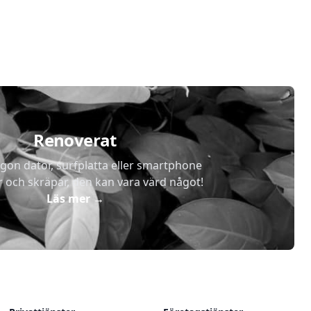
Renoverat
gon dator, surfplatta eller smartphone
r och skräpar, den kan vara värd något!
Läs mer
→