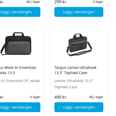
Ej i lager, besök produktsidan för senaste status
I Lager
kr
299 kr
Ej i lager
I lager
Lägg i varukorgen
Lägg i varukorgen
ack - Svart
, Targus Pulse Laptop Sleeve - 11.6 till 13.3'' - Black/Grey
, Targus CityGear 14"
us Work-In Essentials
Targus Lomax Ultrabook
äska 13.3
13,3" Topload Case
-In Essentials PC väska
Lomax Ultrabook 13,3"
Topload Case
I Lager
Ej i lager, besök p
kr
499 kr
I lager
Ej i lager
Lägg i varukorgen
Lägg i varukorgen
 PC väska 11.6"
, Targus Work-In Essentials PC väska 13.3
, Targus Lomax Ultra