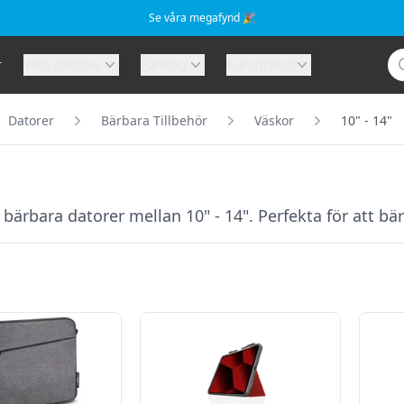
Se våra megafynd 🎉
Sö
r
Våra tjänster
Företag
Kundtjänst
Datorer
Bärbara Tillbehör
Väskor
10" - 14"
ärbara datorer mellan 10" - 14". Perfekta för att bä