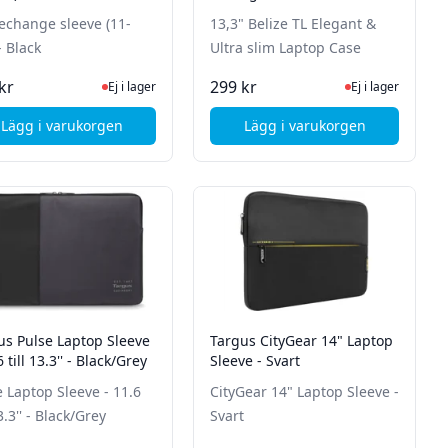
Laptop Case
change sleeve (11-
13,3" Belize TL Elegant &
- Black
Ultra slim Laptop Case
tsidan för senaste status
Ej i lager, besök produktsidan för senaste status
Ej i lager, besök p
kr
299 kr
Ej i lager
Ej i lager
Lägg i varukorgen
Lägg i varukorgen
net Black
, STM Gamechange sleeve (11-12") - Black
, PORT Designs 13,3" 
us Pulse Laptop Sleeve
Targus CityGear 14" Laptop
6 till 13.3'' - Black/Grey
Sleeve - Svart
e Laptop Sleeve - 11.6
CityGear 14" Laptop Sleeve -
13.3'' - Black/Grey
Svart