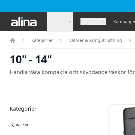
Alina.se
Produkter
Begagnat
Kampanje
Kategorier
Datorer & Kringutrustning
Hem
10" - 14"
Handla våra kompakta och skyddande väskor för b
Filter
Produkter
Kategorier
Väskor