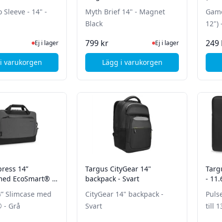
 Sleeve - 14" -
Myth Brief 14" - Magnet
Game
Black
12") 
Ej i lager, besök produktsidan för senaste status
Ej i lager, besök produk
799 kr
249 
Ej i lager
Ej i lager
i varukorgen
Lägg i varukorgen
, dbramante1928 Skagen Pro Sleeve - 14" - Brun
, STM Myth Brief 14" - Mag
press 14”
Targus CityGear 14"
Targ
med EcoSmart® -
backpack - Svart
- 11.
4” Slimcase med
CityGear 14" backpack -
Puls
 - Grå
Svart
till 