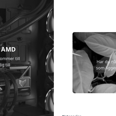
 & AMD
kommer till
Har du nå
g till
som ligge