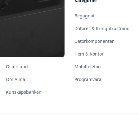
Allmänt
Kategorier
Kontakt & Öppettider
Begagnat
Uppsala
Datorer & Kringutrustning
Enköping
Datorkomponenter
Norrköping
Hem & Kontor
Östersund
Mobiltelefon
Om Alina
Programvara
Kunskapsbanken