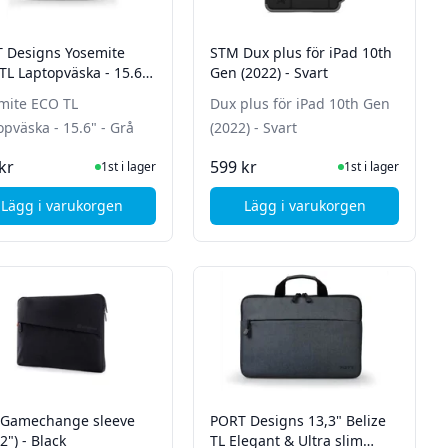
 Designs Yosemite
STM Dux plus för iPad 10th
TL Laptopväska - 15.6"
Gen (2022) - Svart
mite ECO TL
Dux plus för iPad 10th Gen
opväska - 15.6" - Grå
(2022) - Svart
I Lager
I Lager
kr
599 kr
1st i lager
1st i lager
Lägg i varukorgen
Lägg i varukorgen
h Gen (2022) - Röd
, PORT Designs Yosemite ECO TL Laptopväska - 15.6" - Grå
, STM Dux plus för iP
Gamechange sleeve
PORT Designs 13,3" Belize
2") - Black
TL Elegant & Ultra slim