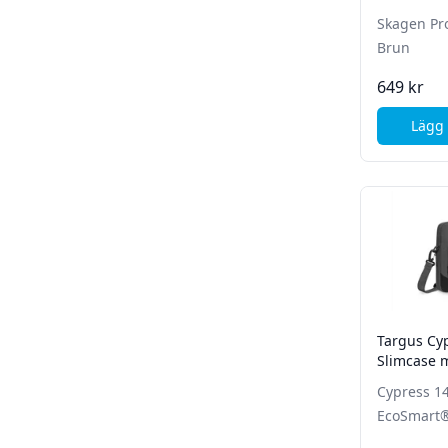
Skagen Pro
Brun
649 kr
Lägg 
Targus Cy
Slimcase 
Grå
Cypress 1
EcoSmart®