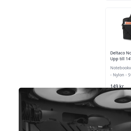
Deltaco N
Upp till 14
Notebookväska - U
- Nylon - S
149 kr
Lägg 