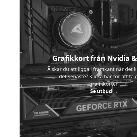
Sidfot
Grafikkort från Nvidia
Älskar du att ligga i framkant när det 
det senaste? Klicka här för att ta di
grafikkorten
Se utbud
→