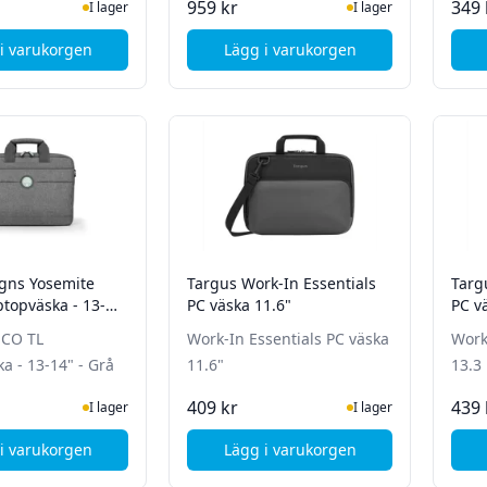
I Lager
I Lager
959 kr
349 
I lager
I lager
i varukorgen
Lägg i varukorgen
, Targus Cypress 14” Slimcase med EcoSmart® - Grå
, Targus CityGear 14" backp
gns Yosemite
Targus Work-In Essentials
Targ
topväska - 13-
PC väska 11.6"
PC v
ECO TL
Work-In Essentials PC väska
Work
a - 13-14" - Grå
11.6"
13.3
I Lager
I Lager
409 kr
439 
I lager
I lager
i varukorgen
Lägg i varukorgen
, PORT Designs Yosemite ECO TL Laptopväska - 13-14" - Grå
, Targus Work-In Essentials