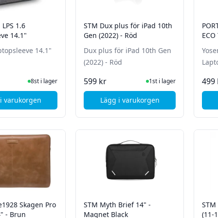
 LPS 1.6
STM Dux plus för iPad 10th
PORT
ve 14.1"
Gen (2022) - Röd
ECO 
- Grå
ptopsleeve 14.1"
Dux plus för iPad 10th Gen
Yose
(2022) - Röd
Lapt
I Lager
I Lager
599 kr
499 
8st i lager
1st i lager
i varukorgen
Lägg i varukorgen
, Andersson LPS 1.6 Laptopsleeve 14.1"
, STM Dux plus för iPad 10t
1928 Skagen Pro
STM Myth Brief 14" -
STM 
4" - Brun
Magnet Black
(11-1