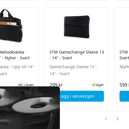
otebookväska -
STM Gamechange Sleeve 13
STM M
" - Nylon - Svart
- 14" - Svart
Svar
pp till 14"
Gamechange Sleeve 13 -
Myth 
vart
14" - Svart
Ej i lager, besök produktsidan för senaste status
I Lager
299 kr
599 
Ej i lager
I lager
i varukorgen
Lägg i varukorgen
, Deltaco Notebookväska - Upp till 14" - Nylon - Svart
, STM Gamechange Sleeve 13
1
2