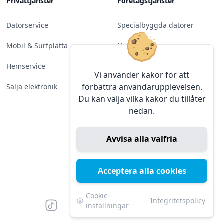
Privattjänster
Företagstjänster
Datorservice
Specialbyggda datorer
Mobil & Surfplatta
Nätverk
Hemservice
Molntjänster &
Vi använder kakor för att
Programvara
förbättra användarupplevelsen.
Sälja elektronik
Du kan välja vilka kakor du tillåter
Server & Backup
nedan.
Kameraövervakning
Avvisa alla valfria
Konferens & Public Display
Sälja elektronik
Acceptera alla cookies
Cookie-
Integritetspolicy
Tiktok
Facebook
Instagram
YouTube
Mörk
Mörkt läge
inställningar