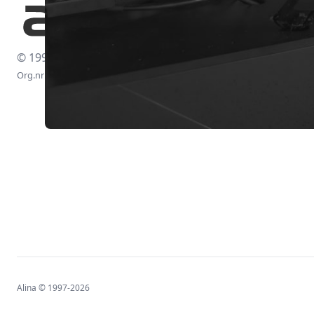
© 1997-2026
Org.nr: 556438-4260
Alina © 1997-2026