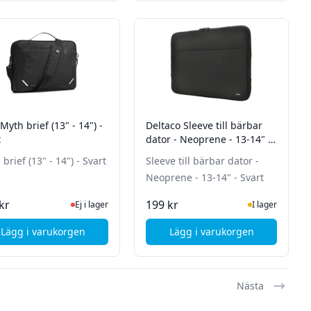
yth brief (13" - 14") -
Deltaco Sleeve till bärbar
t
dator - Neoprene - 13-14" -
Svart
brief (13" - 14") - Svart
Sleeve till bärbar dator -
Neoprene - 13-14" - Svart
Ej i lager, besök produktsidan för senaste status
I Lager
kr
199 kr
Ej i lager
I lager
Lägg i varukorgen
Lägg i varukorgen
 - 14" - Svart
, STM Myth brief (13" - 14") - Svart
, Deltaco Sleeve till 
Nästa