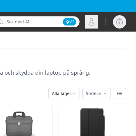
k
Logga in
AI
Inaktivera AI-sökning
ra och skydda din laptop på språng.
Växla vy
Alla lager
Sortera