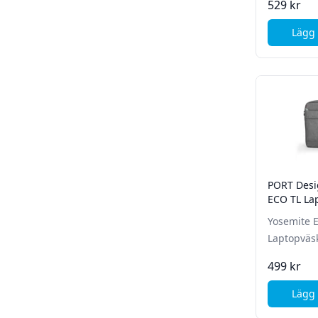
529 kr
Lägg 
PORT Desi
ECO TL Lap
14" - Grå
Yosemite 
Laptopväsk
499 kr
Lägg 