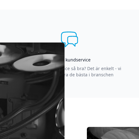
Asgrym kundservice
Varför är vår kundservice så bra? Det är enkelt - vi
strävar efter att vara de bästa i branschen