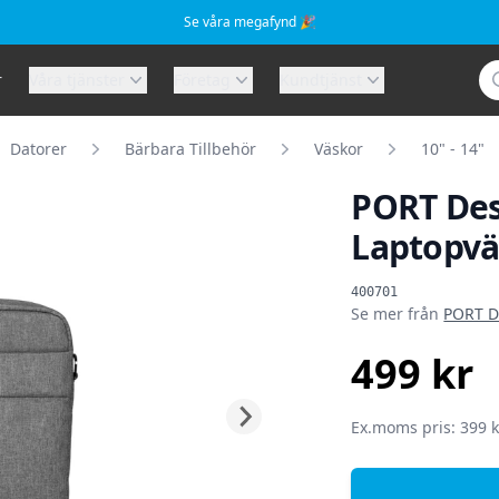
Se våra megafynd 🎉
Sö
r
Våra tjänster
Företag
Kundtjänst
Datorer
Bärbara Tillbehör
Väskor
10" - 14"
PORT Des
Laptopväs
Produktinformat
400701
Se mer från
PORT D
499 kr
SEK
Ex.moms pris: 399 k