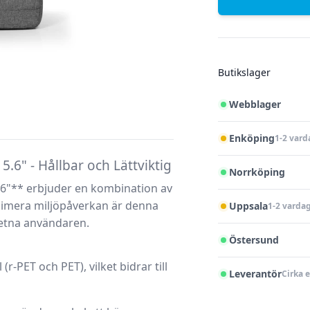
Butikslager
Webblager
Enköping
1-2 vard
6" - Hållbar och Lättviktig
Norrköping
6"** erbjuder en kombination av
minimera miljöpåverkan är denna
Uppsala
1-2 varda
vetna användaren.
Östersund
r-PET och PET), vilket bidrar till
Leverantör
Cirka 