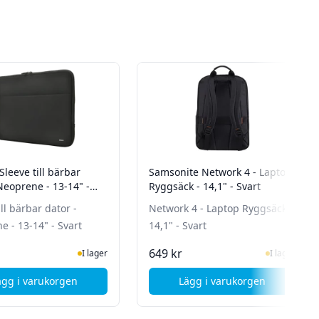
Sleeve till bärbar
Samsonite Network 4 - Laptop
Neoprene - 13-14" -
Ryggsäck - 14,1" - Svart
ill bärbar dator -
Network 4 - Laptop Ryggsäck -
 - 13-14" - Svart
14,1" - Svart
I Lager
I Lager
649 kr
I lager
I lager
ägg i varukorgen
Lägg i varukorgen
eve - Svart
, Deltaco Sleeve till bärbar dator - Neoprene - 13-14" - Svart
, Samsonite Network 