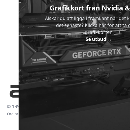
Grafikkort från Nvidia
Älskar du att ligga i framkant när det 
det senaste? Klicka här för att ta di
grafikkorten
Se utbud
→
© 1997-2026
Org.nr: 556438-4260