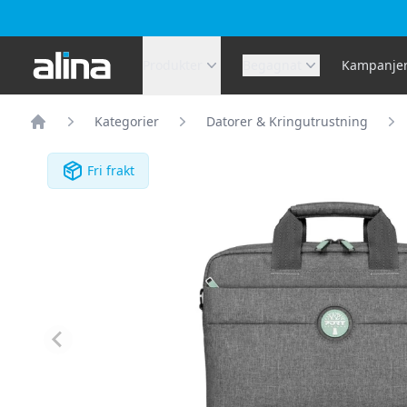
Alina.se
Produkter
Begagnat
Kampanje
Kategorier
Datorer & Kringutrustning
Hem
Fri frakt