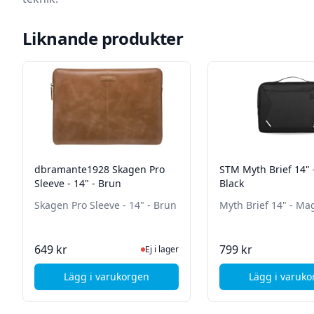
Liknande produkter
dbramante1928 Skagen Pro
STM Myth Brief 14"
Sleeve - 14" - Brun
Black
Skagen Pro Sleeve - 14" - Brun
Myth Brief 14" - Ma
Ej i lager, besök produktsidan för senas
Ej i
649 kr
799 kr
Ej i lager
Lägg i varukorgen
Lägg i varuk
, dbramante1928 Skagen Pro Sleeve - 14" - 
, ST