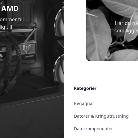
 & AMD
kommer till
Har du nå
g till
som ligge
Allmänt
Kategorier
Kontakt & Öppettider
Begagnat
Uppsala
Datorer & Kringutrustning
Enköping
Datorkomponenter