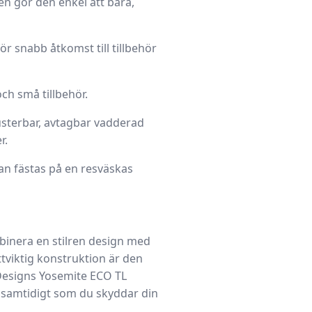
en gör den enkel att bära,
r snabb åtkomst till tillbehör
ch små tillbehör.
sterbar, avtagbar vadderad
r.
n fästas på en resväskas
binera en stilren design med
tviktig konstruktion är den
T Designs Yosemite ECO TL
n samtidigt som du skyddar din