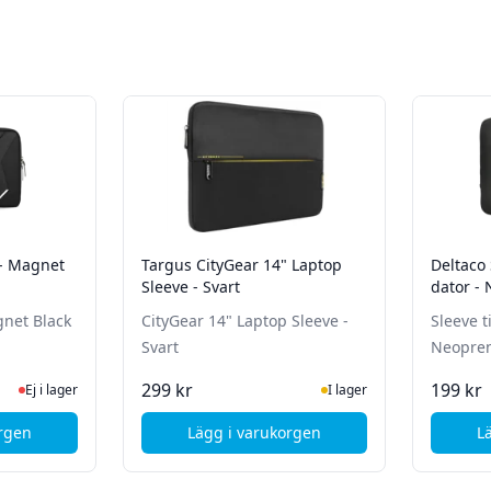
 - Magnet
Targus CityGear 14" Laptop
Deltaco 
Sleeve - Svart
dator - 
Svart
gnet Black
CityGear 14" Laptop Sleeve -
Sleeve t
Svart
Neoprene
te status
 lager, besök produktsidan för senaste status
I Lager
299 kr
199 kr
Ej i lager
I lager
orgen
Lägg i varukorgen
L
Brun
M Myth Brief 14" - Magnet Black
, Targus CityGear 14" Laptop Sle