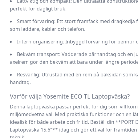
Lättviktig och kompakt:
Den ultralätta konstruktion
perfekt för dagligt bruk.
Smart förvaring:
Ett stort framfack med dragkedja fö
som laddare, kablar och telefon.
Intern organisering:
Inbyggd förvaring för pennor o
Bekväm transport:
Vadderade bärhandtag och en ju
axelrem gör den bekväm att bära under längre periode
Resvänlig:
Utrustad med en rem på baksidan som ka
handtag.
Varför välja Yosemite ECO TL Laptopväska?
Denna laptopväska passar perfekt för dig som vill kom
miljömedvetna val. Med praktiska funktioner och en lät
idealisk för både arbete och fritid. Beställ din **POR
Laptopväska 15.6"** idag och gör ett val för framtide
teknik!