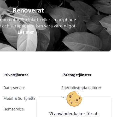
Renoverat
gon dator, surfplatta eller smartphone
r och skräpar, den kan vara värd något!
Läs mer
→
Privattjänster
Företagstjänster
Datorservice
Specialbyggda datorer
Mobil & Surfplatta
Nätverk
Hemservice
Molntjänster &
Vi använder kakor för att
Programvara