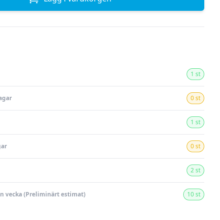
1 st
agar
0 st
1 st
gar
0 st
2 st
en vecka (Preliminärt estimat)
10 st