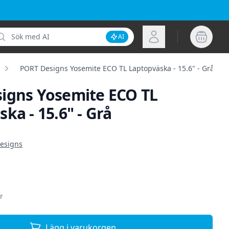
k
Logga in
AI
Inaktivera AI-sökning
PORT Designs Yosemite ECO TL Laptopväska - 15.6" - Grå
igns Yosemite ECO TL
ka - 15.6" - Grå
ion
esigns
r
Lägg i varukorgen