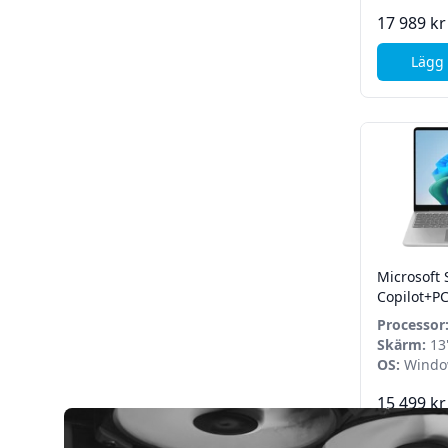
17 989 kr
Lägg 
Microsoft 
Copilot+PC 
Snapdragon
Processor
512GB SS
Snapdrago
Skärm:
13"
OS:
Windo
15 499 kr
Lägg 