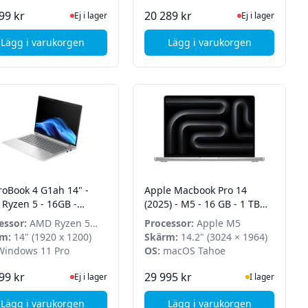
Ej i lager, besök produktsidan för senaste status
Ej i lager, besök p
99 kr
20 289 kr
Ej i lager
Ej i lager
Lägg i varukorgen
Lägg i varukorgen
 - 512GB SSD - Win 11 Pro
031no - 14" 2.2K Touch - Ryzen AI 9 365 - 32GB - 1TB SSD - Win 11
, HP ProBook 4 G1i -14" - Intel Core Ultra 5 225U - 16GB -
, HP EliteBook 830 G11
roBook 4 G1ah 14" -
Apple Macbook Pro 14
Ryzen 5 - 16GB -
(2025) - M5 - 16 GB - 1 TB
512GB - Win 11 Pro
SSD - Silver
essor:
AMD Ryzen 5
Processor:
Apple M5
m:
14" (1920 x 1200)
Skärm:
14.2" (3024 × 1964)
indows 11 Pro
OS:
macOS Tahoe
tsidan för senaste status
Ej i lager, besök produktsidan för senaste status
I Lager
99 kr
29 995 kr
Ej i lager
I lager
Lägg i varukorgen
Lägg i varukorgen