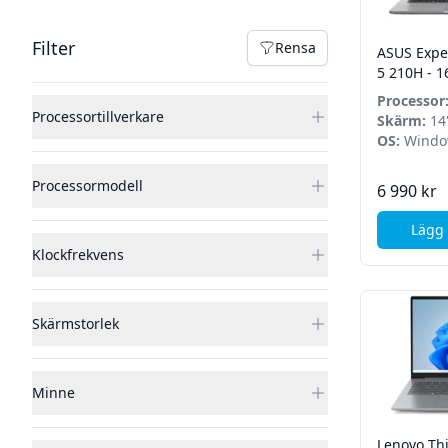
Filter
Filter
Rensa
ASUS Exper
Rensa filter
5 210H - 1
- Win 11 
Processor
Processortillverkare
210H
Skärm:
14"
OS:
Windo
Processormodell
6 990 kr
Lägg 
Klockfrekvens
Skärmstorlek
Minne
Lenovo Th