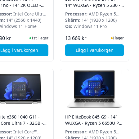
71no - 14" 2K OLED -
14" WUXGA - Ryzen 5 230 -
 Ultra 7 255U - 16GB -
16GB - 512GB SSD - Win 11
essor:
Intel Core Ultra
Processor:
AMD Ryzen 5
B SSD - Win 11 Home
Pro
5U
m:
14" (2560 x 1440)
230
Skärm:
14" (1920 x 1200)
indows 11 Home
OS:
Windows 11 Pro
I Lager
I Lager
90 kr
13 669 kr
1st i lager
I lager
Lägg i varukorgen
Lägg i varukorgen
 - Windows 11 Pro
re i5 13420H - 8GB - 256GB SSD - Win 11 Home
, HP OmniBook 7 AI 14-fr0071no - 14" 2K OLED - Core Ult
, Lenovo ThinkPad E1
lite x360 1040 G11 -
HP EliteBook 845 G9 - 14"
Core Ultra 7 - 32GB -
WUXGA - Ryzen 5 6650U Pro
SSD - LTE 5G - Win 11
- 16GB - 512GB SSD - Win 11
essor:
Intel Core™
Processor:
AMD Ryzen 5
Pro
a 7 155H
m:
14" (1920 x 1200)
6650U Pro
Skärm:
14" (1920 x 1200)