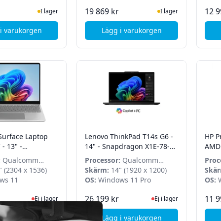
I Lager
I Lager
19 869 kr
12 9
I lager
I lager
i varukorgen
Lägg i varukorgen
, Lenovo ThinkPad L13 G6 - 13,3" WUXGA - Core U5 225U - 32GB
, HP OmniBook Ultra 14-fd0
Surface Laptop
Lenovo ThinkPad T14s G6 -
HP P
- 13" -
14" - Snapdragon X1E-78-
AMD 
 X Plus - 16GB -
100 - 32GB - 1TB - Win 11
:
Qualcomm
Processor:
Qualcomm
Proc
D
Pro
n X Plus
 (2304 x 1536)
Qualcomm Snapdragon
Skärm:
14" (1920 x 1200)
220
Skär
ws 11
X1E-78-100
OS:
Windows 11 Pro
OS:
W
Ej i lager, besök produktsidan för senaste status
Ej i lager, besök produk
26 199 kr
11 9
Ej i lager
Ej i lager
i varukorgen
Lägg i varukorgen