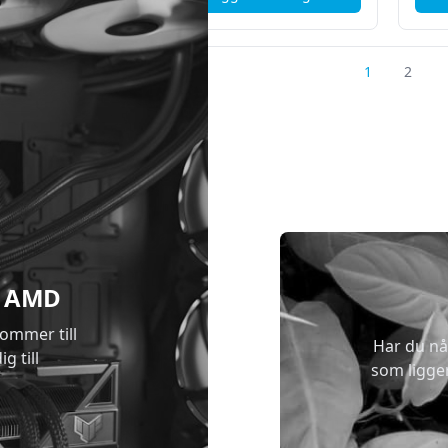
, Microsoft Surface Laptop Copilot+PC - 13" - Snapdragon X Plu
1
2
 & AMD
kommer till
Har du nå
g till
som ligge