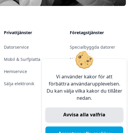
Privattjänster
Företagstjänster
Datorservice
Specialbyggda datorer
Mobil & Surfplatta
Nätverk
Hemservice
Molntjänster &
Vi använder kakor för att
Programvara
förbättra användarupplevelsen.
Sälja elektronik
Du kan välja vilka kakor du tillåter
Server & Backup
nedan.
Kameraövervakning
Avvisa alla valfria
Konferens & Public Display
Sälja elektronik