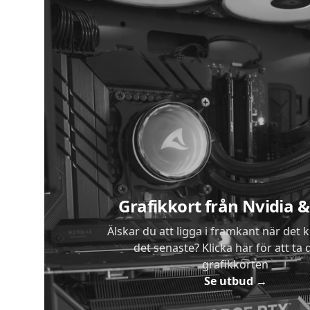
Sidfot
Grafikkort från Nvidia
Älskar du att ligga i framkant när det 
det senaste? Klicka här för att ta di
grafikkorten
Se utbud
→