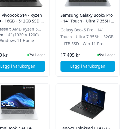
 Vivobook S14 - Ryzen
Samsung Galaxy Book6 Pro
0 - 16GB - 512GB SSD -
- 14" Touch - Ultra 7 356H -
dows 11 Home
32GB - 1TB SSD - Win 11 Pro
essor:
AMD Ryzen 5
Galaxy Book6 Pro - 14"
m:
14" (1920 × 1200)
Touch - Ultra 7 356H - 32GB
indows 11 Home
- 1TB SSD - Win 11 Pro
I Lager
I Lager
9 kr
17 495 kr
7st i lager
5st i lager
Lägg i varukorgen
Lägg i varukorgen
n 11 Home
tel N355 - 8 GB - 512 GB SSD - Win 11 Home
, ASUS Vivobook S14 - Ryzen 5 220 - 16GB - 512GB SSD -
, Samsung Galaxy Book
mniBook 7 AI 14-
Lenovo ThinkPad E14 G7 -