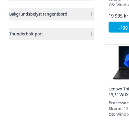
OS:
Window
Bakgrundsbelyst tangentbord
19 995 kr
Lägg 
Thunderbolt-port
Lenovo Th
13,3" WUX
225U - 32G
Processor
Win 11 Pr
5 225U
Skärm:
13.
OS:
Window