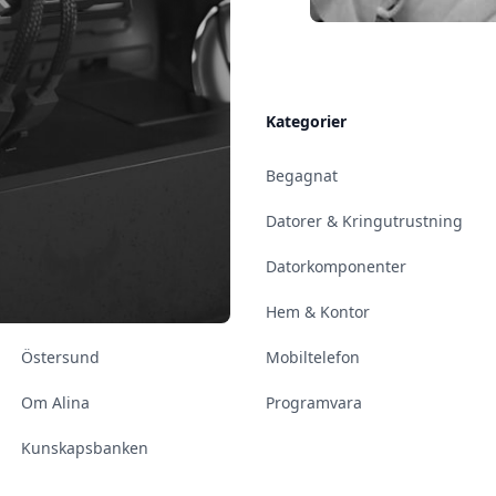
Allmänt
Kategorier
Kontakt & Öppettider
Begagnat
Uppsala
Datorer & Kringutrustning
Enköping
Datorkomponenter
Norrköping
Hem & Kontor
Östersund
Mobiltelefon
Om Alina
Programvara
Kunskapsbanken