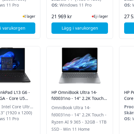
s 11 Pro
OS:
Windows 11 Pro
OS:
W
I Lager
Ej i lager, besök produk
21 969 kr
27 5
I lager
Ej i lager
i varukorgen
Lägg i varukorgen
, Samsung Galaxy Book5 Pro 14" - Core Ultra 7 258V - 32GB - 1T
inkPad L13 G6 -
HP OmniBook Ultra 14-
HP Pr
GA - Core U5
fd0031no - 14" 2.2K Touch -
Core
B - 512GB SSD -
Ryzen AI 9 365 - 32GB - 1TB
512G
:
Intel Core Ultra
Proc
OmniBook Ultra 14-
o
SSD - Win 11 Home
3" (1920 x 1200)
Ultr
Skär
fd0031no - 14" 2.2K Touch -
s 11 Pro
OS:
W
Ryzen AI 9 365 - 32GB - 1TB
SSD - Win 11 Home