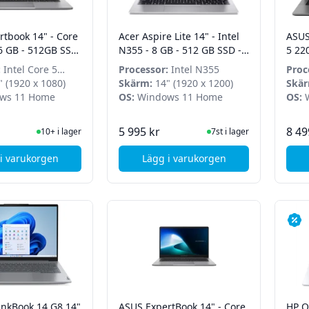
tbook 14" - Core
Acer Aspire Lite 14" - Intel
ASUS
6 GB - 512GB SSD
N355 - 8 GB - 512 GB SSD -
5 22
Home
Win 11 Home
Win
:
Intel Core 5
Processor:
Intel N355
Proc
 (1920 x 1080)
Skärm:
14" (1920 x 1200)
220
Skär
ws 11 Home
OS:
Windows 11 Home
OS:
W
I Lager
I Lager
5 995 kr
8 49
10+ i lager
7st i lager
i varukorgen
Lägg i varukorgen
, ASUS Expertbook 14" - Core 5 210H - 16 GB - 512GB SSD - Wi
, Acer Aspire Lite 14" - In
inkBook 14 G8 14"
ASUS ExpertBook 14" - Core
HP O