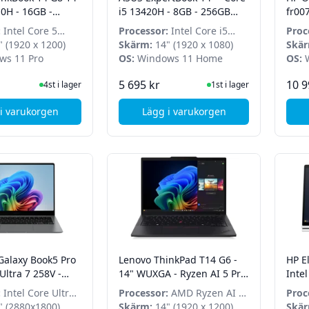
10H - 16GB -
i5 13420H - 8GB - 256GB
fr00
 - Windows 11
SSD - Win 11 Home
Core
:
Intel Core 5
Processor:
Intel Core i5
Proc
512G
 (1920 x 1200)
13420H
Skärm:
14" (1920 x 1080)
7 25
Skär
s 11 Pro
OS:
Windows 11 Home
OS:
W
I Lager
I Lager
5 695 kr
10 9
4st i lager
1st i lager
i varukorgen
Lägg i varukorgen
, Lenovo ThinkBook 14 G8 14" - Core 5 210H - 16GB - 512GB SSD
, ASUS ExpertBook 14" - Co
alaxy Book5 Pro
Lenovo ThinkPad T14 G6 -
HP E
Ultra 7 258V -
14" WUXGA - Ryzen AI 5 Pro
Intel 
 SSD - Win 11 Pro
340 - 32GB - 512GB SSD -
1TB 
:
Intel Core Ultra
Processor:
AMD Ryzen AI 5
Proc
Win 11 Pro
Pro
 (2880x1800)
Pro 340
Skärm:
14" (1920 x 1200)
Ultr
Skär