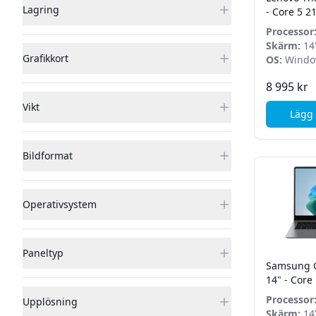
Lagring
- Core 5 2
512GB SSD
Processor
Pro
210H
Skärm:
14"
Grafikkort
OS:
Window
8 995 kr
Vikt
Lägg 
Bildformat
Operativsystem
Paneltyp
Samsung G
14" - Core 
32GB - 1TB
Processor
Upplösning
7 258V
Skärm:
14"