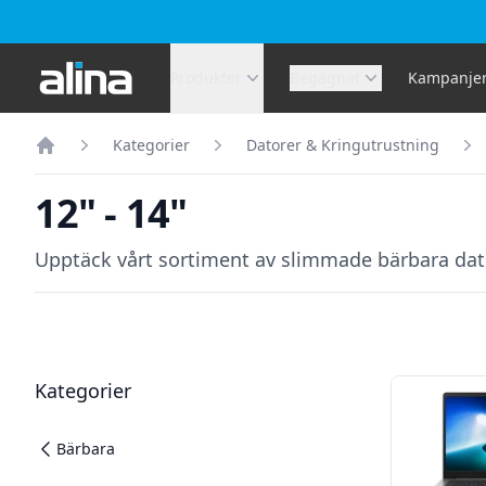
Alina.se
Produkter
Begagnat
Kampanje
Kategorier
Datorer & Kringutrustning
Hem
12" - 14"
Upptäck vårt sortiment av slimmade bärbara dator
Filter
Produkter
Kategorier
Bärbara