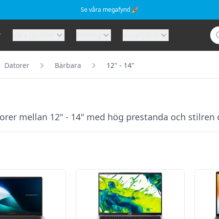
Se våra megafynd 🎉
Sö
r
Våra tjänster
Företag
Kundtjänst
Datorer
Bärbara
12" - 14"
er mellan 12" - 14" med hög prestanda och stilren d