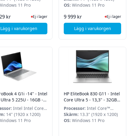
indows 11 Pro
OS:
Windows 11 Pro
tsidan för senaste status
Ej i lager, besök produktsidan för senaste status
Ej i lager, besök p
29 kr
9 999 kr
Ej i lager
Ej i lager
Lägg i varukorgen
Lägg i varukorgen
B SSD - Win 11 Pro
, Lenovo ThinkPad T14 G6 - 14" WUXGA - Ryzen AI 5 Pro 340 - 32GB - 512GB SSD - Win 11 Pro
, HP EliteBook 845 G9
, HP Elite x360 1040 G11 - In
oBook 4 G1i -14" - Intel
HP EliteBook 830 G11 - Intel
 Ultra 5 225U - 16GB -
Core Ultra 5 - 13,3" - 32GB -
B - Win 11 Pro
512GB SSD - Win 11 Pro
essor:
Intel Intel Core
Processor:
Intel Core™
a 5 225U
m:
14" (1920 x 1200)
Ultra 5 125U
Skärm:
13.3" (1920 x 1200)
indows 11 Pro
OS:
Windows 11 Pro