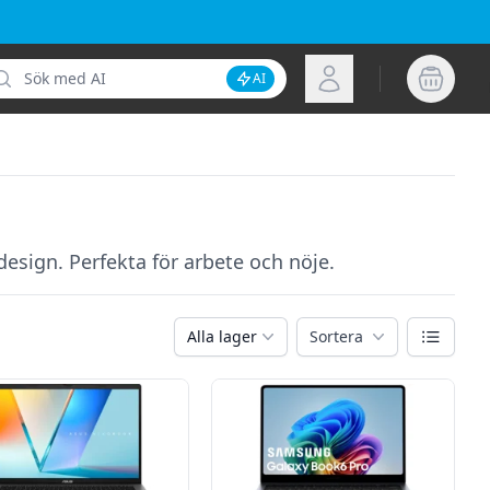
k
Logga in
AI
Inaktivera AI-sökning
esign. Perfekta för arbete och nöje.
Växla vy
Alla lager
Sortera